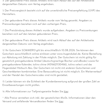
Der gebundene Preis dieses Artikels wird nach Ablauf des auf der Artikelseite
4
dargestellten Datums vom Verlag angehoben.
Der Preisvergleich bezieht sich auf die unverbindliche Preisempfehlung (UVP) des
5
Herstellers.
Der gebundene Preis dieses Artikels wurde vom Verlag gesenkt. Angaben zu
6
Preissenkungen beziehen sich auf den vorherigen Preis.
Die Preisbindung dieses Artikels wurde aufgehoben. Angaben zu Preissenkungen
7
beziehen sich auf den letzten gebundenen Preis.
Der gebundene Preis dieses Artikels wird nach Ablauf des auf der Artikelseite
8
dargestellten Datums vom Verlag angehoben.
Ihr Gutschein SOMMER13 gilt bis einschließlich 10.08.2026. Sie können den
12
Gutschein ausschließlich online einlösen unter www.hugendubel.de. Keine Bestellung
zur Abholung mit Zahlung in der Filiale möglich. Der Gutschein ist nicht gültig für
gesetzlich preisgebundene Artikel (deutschsprachige Bücher und eBooks) sowie für
preisgebundene Kalender, tolino shine (4016621130466), tolino select und das
Hugendubel Hörbuch Abo. Der Gutschein ist nicht mit anderen Gutscheinen und
Geschenkkarten kombinierbar. Eine Barauszahlung ist nicht möglich. Ein Weiterverkauf
und der Handel des Gutscheincodes sind nicht gestattet.
Leider können wir die Echtheit der Kundenbewertung aufgrund der großen Zahl an
15
Einzelbewertungen nicht prüfen.
Alle Informationen zur Tiefpreisgarantie finden Sie
hier
16
Alle Preise verstehen sich inkl. der gesetzlichen MwSt. Informationen über den
*
Versand und anfallende Versandkosten finden Sie
hier