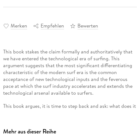
Merken
Empfehlen
Bewerten
This book stakes the claim formally and authoritatively that
we have entered the technological era of surfing. This
argument suggests that the most significant differentiating
characteristic of the modern surf era is the common
acceptance of new technological inputs and the feverous
pace at which the surf industry accelerates and extends the
technological arsenal available to surfers.
This book argues, it is time to step back and ask: what does it
mean to surf in the Anthropocene Ocean? In what ways is
technology improving or diminishing our experiences as
surfers and the environments where we participate in it. Only
Mehr aus dieser Reihe
when this dialogue occurs can we begin to understand