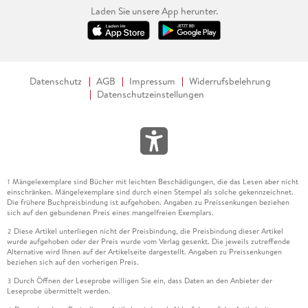
Laden Sie unsere App herunter.
Datenschutz
AGB
Impressum
Widerrufsbelehrung
Datenschutzeinstellungen
Mängelexemplare sind Bücher mit leichten Beschädigungen, die das Lesen aber nicht
1
einschränken. Mängelexemplare sind durch einen Stempel als solche gekennzeichnet.
Die frühere Buchpreisbindung ist aufgehoben. Angaben zu Preissenkungen beziehen
sich auf den gebundenen Preis eines mangelfreien Exemplars.
Diese Artikel unterliegen nicht der Preisbindung, die Preisbindung dieser Artikel
2
wurde aufgehoben oder der Preis wurde vom Verlag gesenkt. Die jeweils zutreffende
Alternative wird Ihnen auf der Artikelseite dargestellt. Angaben zu Preissenkungen
beziehen sich auf den vorherigen Preis.
Durch Öffnen der Leseprobe willigen Sie ein, dass Daten an den Anbieter der
3
Leseprobe übermittelt werden.