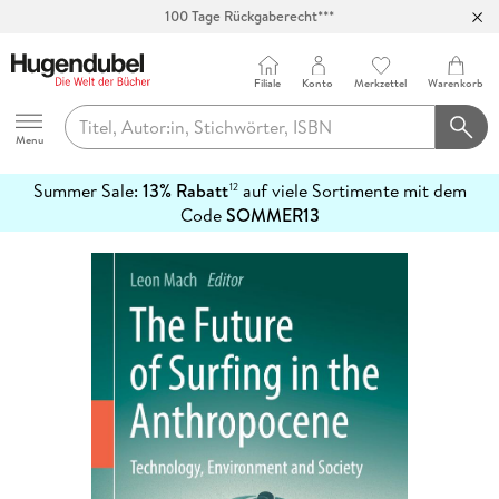
100 Tage Rückgaberecht***
Abholung in über 100 Filialen
Filiale
Konto
Merkzettel
Warenkorb
Hugendubel
Menu
Summer Sale:
13% Rabatt
auf viele Sortimente mit dem
12
mehr
Code
SOMMER13
erfahren