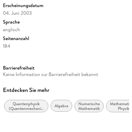
Erscheinungsdatum
04. Juni 2003
Sprache
englisch
Seitenanzahl
184
Reihe
Physics and Astronomy
Barrierefreiheit
Herausgegeben von
Keine Information zur Barrierefreiheit bekannt
Mirko Esposti, Sandro Graffi
Verlag/Hersteller
Entdecken Sie mehr
Springer
Quantenphysik
Numerische
Mathematis
Abbildungen
Algebra
(Quantenmechanik
Mathematik
Physik
XI, 171 p.
und
Quantenfeldtheorie)
Gewicht
448 g