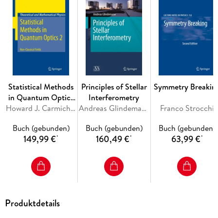
to Dynamical Systems. - Number Theoretic Background. -
Mathematical Aspects of Quantum Maps. - Numerical
Aspects of Eigenvalue and Eigenfunction Computations for
Chaotic Quantum Systems. - From Normal to Anomalous
Deterministic Diffusion.
Statistical Methods
Principles of Stellar
Symmetry Breakin
in Quantum Optics
Interferometry
2
Howard J. Carmichael
Andreas Glindemann
Franco Strocchi
Buch (gebunden)
Buch (gebunden)
Buch (gebunden)
149,99 €
160,49 €
63,99 €
*
*
*
Produktdetails