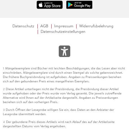
Datenschutz
AGB
Impressum
Widerrufsbelehrung
Datenschutzeinstellungen
Mängelexemplare sind Bücher mit leichten Beschädigungen, die das Lesen aber nicht
1
einschränken. Mängelexemplare sind durch einen Stempel als solche gekennzeichnet.
Die frühere Buchpreisbindung ist aufgehoben. Angaben zu Preissenkungen beziehen
sich auf den gebundenen Preis eines mangelfreien Exemplars.
Diese Artikel unterliegen nicht der Preisbindung, die Preisbindung dieser Artikel
2
wurde aufgehoben oder der Preis wurde vom Verlag gesenkt. Die jeweils zutreffende
Alternative wird Ihnen auf der Artikelseite dargestellt. Angaben zu Preissenkungen
beziehen sich auf den vorherigen Preis.
Durch Öffnen der Leseprobe willigen Sie ein, dass Daten an den Anbieter der
3
Leseprobe übermittelt werden.
Der gebundene Preis dieses Artikels wird nach Ablauf des auf der Artikelseite
4
dargestellten Datums vom Verlag angehoben.