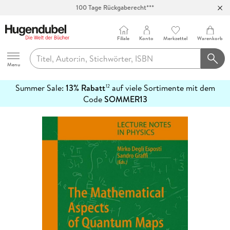
Abholung in über 100 Filialen
Filiale
Konto
Merkzettel
Warenkorb
Hugendubel
Menu
Summer Sale:
13% Rabatt
auf viele Sortimente mit dem
12
mehr
Code
SOMMER13
erfahren