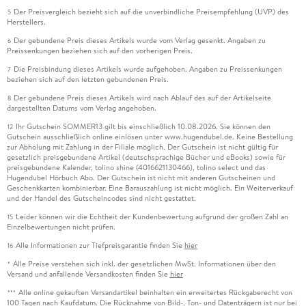
Der Preisvergleich bezieht sich auf die unverbindliche Preisempfehlung (UVP) des
5
Herstellers.
Der gebundene Preis dieses Artikels wurde vom Verlag gesenkt. Angaben zu
6
Preissenkungen beziehen sich auf den vorherigen Preis.
Die Preisbindung dieses Artikels wurde aufgehoben. Angaben zu Preissenkungen
7
beziehen sich auf den letzten gebundenen Preis.
Der gebundene Preis dieses Artikels wird nach Ablauf des auf der Artikelseite
8
dargestellten Datums vom Verlag angehoben.
Ihr Gutschein SOMMER13 gilt bis einschließlich 10.08.2026. Sie können den
12
Gutschein ausschließlich online einlösen unter www.hugendubel.de. Keine Bestellung
zur Abholung mit Zahlung in der Filiale möglich. Der Gutschein ist nicht gültig für
gesetzlich preisgebundene Artikel (deutschsprachige Bücher und eBooks) sowie für
preisgebundene Kalender, tolino shine (4016621130466), tolino select und das
Hugendubel Hörbuch Abo. Der Gutschein ist nicht mit anderen Gutscheinen und
Geschenkkarten kombinierbar. Eine Barauszahlung ist nicht möglich. Ein Weiterverkauf
und der Handel des Gutscheincodes sind nicht gestattet.
Leider können wir die Echtheit der Kundenbewertung aufgrund der großen Zahl an
15
Einzelbewertungen nicht prüfen.
Alle Informationen zur Tiefpreisgarantie finden Sie
hier
16
Alle Preise verstehen sich inkl. der gesetzlichen MwSt. Informationen über den
*
Versand und anfallende Versandkosten finden Sie
hier
Alle online gekauften Versandartikel beinhalten ein erweitertes Rückgaberecht von
***
100 Tagen nach Kaufdatum. Die Rücknahme von Bild-, Ton- und Datenträgern ist nur bei