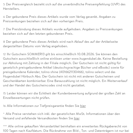
Der Preisvergleich bezieht sich auf die unverbindliche Preisempfehlung (UVP) des
5
Herstellers.
Der gebundene Preis dieses Artikels wurde vom Verlag gesenkt. Angaben zu
6
Preissenkungen beziehen sich auf den vorherigen Preis.
Die Preisbindung dieses Artikels wurde aufgehoben. Angaben zu Preissenkungen
7
beziehen sich auf den letzten gebundenen Preis.
Der gebundene Preis dieses Artikels wird nach Ablauf des auf der Artikelseite
8
dargestellten Datums vom Verlag angehoben.
Ihr Gutschein SOMMER13 gilt bis einschließlich 10.08.2026. Sie können den
12
Gutschein ausschließlich online einlösen unter www.hugendubel.de. Keine Bestellung
zur Abholung mit Zahlung in der Filiale möglich. Der Gutschein ist nicht gültig für
gesetzlich preisgebundene Artikel (deutschsprachige Bücher und eBooks) sowie für
preisgebundene Kalender, tolino shine (4016621130466), tolino select und das
Hugendubel Hörbuch Abo. Der Gutschein ist nicht mit anderen Gutscheinen und
Geschenkkarten kombinierbar. Eine Barauszahlung ist nicht möglich. Ein Weiterverkauf
und der Handel des Gutscheincodes sind nicht gestattet.
Leider können wir die Echtheit der Kundenbewertung aufgrund der großen Zahl an
15
Einzelbewertungen nicht prüfen.
Alle Informationen zur Tiefpreisgarantie finden Sie
hier
16
Alle Preise verstehen sich inkl. der gesetzlichen MwSt. Informationen über den
*
Versand und anfallende Versandkosten finden Sie
hier
Alle online gekauften Versandartikel beinhalten ein erweitertes Rückgaberecht von
***
100 Tagen nach Kaufdatum. Die Rücknahme von Bild-, Ton- und Datenträgern ist nur bei