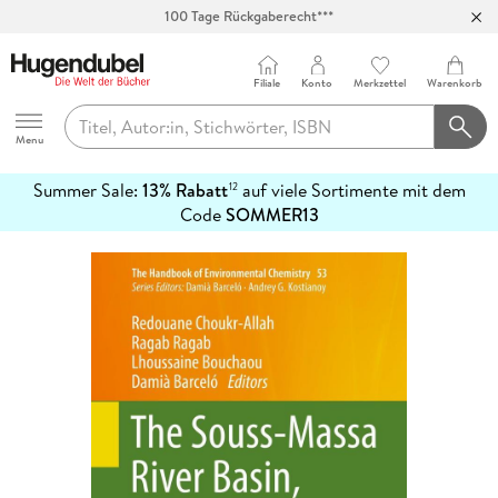
100 Tage Rückgaberecht***
Abholung in über 100 Filialen
Filiale
Konto
Merkzettel
Warenkorb
Hugendubel
Menu
Summer Sale:
13% Rabatt
auf viele Sortimente mit dem
12
mehr
Code
SOMMER13
erfahren