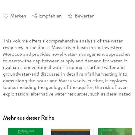
Merken
Empfehlen
Bewerten
This volume offers a comprehensive analysis of the water
resources in the Souss-Massa river basin in southwestern
Morocco and provides novel water-management approaches
to narrow the gap between supply and demand for water. It
evaluates conventional water resources-surface water and
groundwater-and discusses in detail rainfall harvesting into
dams along the Souss and Massa wadis. Further, it explores
topics including the geology of the aquifer; the risk of over
exploitation; alternative water resources, such as desalinated
seawater and treated domestic wastewater, as well as
management approaches like Data Development Analysis
and the SALTMED model. With a focus on linking scientific
Mehr aus dieser Reihe
research to practical applications and the demands of
agriculture and associated agro-industry, urbanization and
tourism, which compete for the limited water resources, the