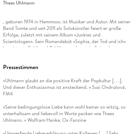
Thees Uhlmann
, geboren 1974 in Hemmoor, ist Musiker und Autor. Mit seiner
Band Tomte und seit 2011 als Solokünstler feiert er große
Erfolge, zuletzt mit seinem Album »Junkies und
Scientologen«. Sein Romandebüt »Sophia, der Tod und ich«
begeisterte Kritik und Publikum und war ein Spiegel-
Bestseller. Er wurde fürs Theater adaptiert, in mehrere
Sprachen übersetzt und wird demnächst fürs Kino verfilmt.
Pressestimmen
Thees Uhlmann arbeitet an seinem zweiten Roman.
»Uhlmann glaubt an die positive Kraft der Popkultur [. . .].
Und dieser Enthusiasmus ist ansteckend. « Susi Ondrušová,
FM4
»Seine bedingungslose Liebe kann wohl keiner so witzig, so
unterhaltsam und liebevoll in Worte packen wie Thees
Uhlmann. « Wolfram Hanke, Ox-Fanzine
»Umwerfende Liebeserklärung unter Kollegen [. . .] Sehr