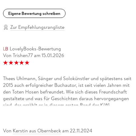
Eigene Bewertung schreiben
Zur Empfehlungsrangliste
LovelyBooks-Bewertung
Von Trishen77
am
15.01.2026
Thees Uhlmann, Sänger und Solokünstler und spätestens seit
2015 auch erfolgreicher Buchautor, ist seit vielen Jahren mit
den Toten Hosen befreundet. Wie sich dieses Freundschaft
gestaltete und was für Geschichten daraus hervorgegangen
sind, das erzählt er in diesem ersten Band der KiWi-
Musikbibliothek (aus dieser Reihe auch zu empfehlen: Tino
Hanekamp über Nick Cave).Und es ist tatsächlich gar nicht
soo vermessen, wenn Breiti (Gitarrist der Toten Hosen - 2ter
Von
Kerstin aus Obernbeck
am
22.11.2024
Gitarrist, um genau zu bleiben), auf dem Klappendeckel