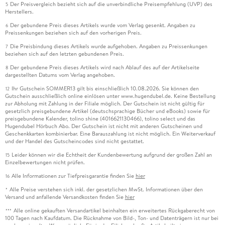
Der Preisvergleich bezieht sich auf die unverbindliche Preisempfehlung (UVP) des
5
Herstellers.
Der gebundene Preis dieses Artikels wurde vom Verlag gesenkt. Angaben zu
6
Preissenkungen beziehen sich auf den vorherigen Preis.
Die Preisbindung dieses Artikels wurde aufgehoben. Angaben zu Preissenkungen
7
beziehen sich auf den letzten gebundenen Preis.
Der gebundene Preis dieses Artikels wird nach Ablauf des auf der Artikelseite
8
dargestellten Datums vom Verlag angehoben.
Ihr Gutschein SOMMER13 gilt bis einschließlich 10.08.2026. Sie können den
12
Gutschein ausschließlich online einlösen unter www.hugendubel.de. Keine Bestellung
zur Abholung mit Zahlung in der Filiale möglich. Der Gutschein ist nicht gültig für
gesetzlich preisgebundene Artikel (deutschsprachige Bücher und eBooks) sowie für
preisgebundene Kalender, tolino shine (4016621130466), tolino select und das
Hugendubel Hörbuch Abo. Der Gutschein ist nicht mit anderen Gutscheinen und
Geschenkkarten kombinierbar. Eine Barauszahlung ist nicht möglich. Ein Weiterverkauf
und der Handel des Gutscheincodes sind nicht gestattet.
Leider können wir die Echtheit der Kundenbewertung aufgrund der großen Zahl an
15
Einzelbewertungen nicht prüfen.
Alle Informationen zur Tiefpreisgarantie finden Sie
hier
16
Alle Preise verstehen sich inkl. der gesetzlichen MwSt. Informationen über den
*
Versand und anfallende Versandkosten finden Sie
hier
Alle online gekauften Versandartikel beinhalten ein erweitertes Rückgaberecht von
***
100 Tagen nach Kaufdatum. Die Rücknahme von Bild-, Ton- und Datenträgern ist nur bei