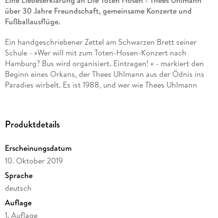
Eine Liebeserklärung an Die Toten Hosen - Thees Uhlmann
über 30 Jahre Freundschaft, gemeinsame Konzerte und
Fußballausflüge.
Ein handgeschriebener Zettel am Schwarzen Brett seiner
Schule - »Wer will mit zum Toten-Hosen-Konzert nach
Hamburg? Bus wird organisiert. Eintragen! « - markiert den
Beginn eines Orkans, der Thees Uhlmann aus der Ödnis ins
Paradies wirbelt. Es ist 1988, und wer wie Thees Uhlmann
zwischen Helmut Schmidt und Angela Merkel als Punk in
Deutschland aufwächst, der liebt Die Toten Hosen für immer.
Und lernt fürs Leben: »Befehl an alle! Bleibt besser klug. «
Produktdetails
In »Thees Uhlmann über Die Toten Hosen
«
erzählt der Autor
Erscheinungsdatum
von einer Liebe, die seit 30 Jahren währt, von einer
einzigartigen Freundschaft, die entstanden ist, von
10. Oktober 2019
unvergesslichen gemeinsamen Konzerten und
Sprache
Fußballausflügen und dem Blitz der Erkenntnis in den
deutsch
bizarrsten Situationen. Eine autobiografische Hommage an
Campino und Co. , gespickt mit Anekdoten von »Bis zum
Auflage
bitteren Ende« bis »Weil du nur einmal lebst« - ein Muss für
1. Auflage