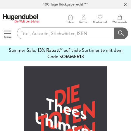
100 Tage Rückgaberecht***
Abholung in über 100 Filialen
Filiale
Konto
Merkzettel
Warenkorb
Hugendubel
Menu
Summer Sale:
13% Rabatt
auf viele Sortimente mit dem
12
mehr
Code
SOMMER13
erfahren