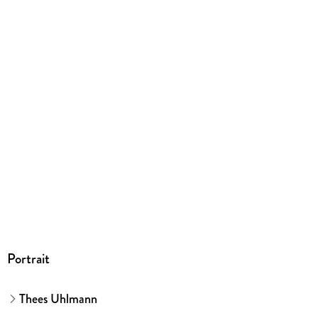
ISBN
9783462053692
Herstelleradresse
Verlag Kiepenheuer & Witsch GmbH & Co. KG,
Bahnhofsvorplatz 1, 50667 Köln, Verlag Kiepenheuer &
Witsch GmbH & Co. KG, produktsicherheit@kiwi-verlag.de
Portrait
Thees Uhlmann