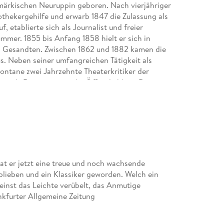
ärkischen Neuruppin geboren. Nach vierjähriger
othekergehilfe und erwarb 1847 die Zulassung als
, etablierte sich als Journalist und freier
ummer. 1855 bis Anfang 1858 hielt er sich in
en Gesandten. Zwischen 1862 und 1882 kamen die
 Neben seiner umfangreichen Tätigkeit als
Fontane zwei Jahrzehnte Theaterkritiker der
t er als Romancier an die Öffentlichkeit. Dem
kurzen Abständen seine berühmt gewordenen
ungsbücher »Meine Kinderjahre« und »Von
er 1898 in Berlin.
jahrzehntelangen Forschungen und vielseitigen
hen Werks einen hervorragenden Anteil. Zuletzt
wechsel heraus, erschienen unter dem Titel Die
at er jetzt eine treue und noch wachsende
n (2018).
eblieben und ein Klassiker geworden. Welch ein
inst das Leichte verübelt, das Anmutige
uz.
nkfurter Allgemeine Zeitung