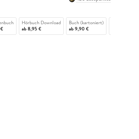
enbuch
Hörbuch Download
Buch (kartoniert)
Hörbuch CD
 €
ab
8,95 €
ab
9,90 €
15,00 €