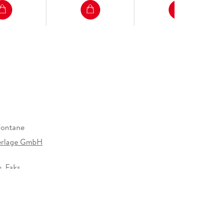
Fontane
erlage GmbH
. Faks.
48 mm
rlage GmbH & Co. KG, Prinzenstr. 85, 10969
roduktsicherheit@aufbau-verlage.de