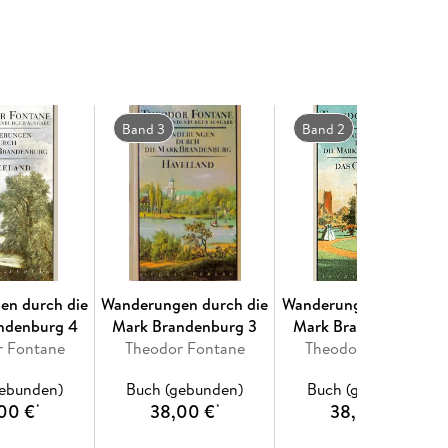
f Mingau
Band 3
Band 2
en durch die
Wanderungen durch die
Wanderungen durch di
ndenburg 4
Mark Brandenburg 3
Mark Brandenburg 2
r Fontane
Theodor Fontane
Theodor Fontane
gebunden)
Buch (gebunden)
Buch (gebunden)
00 €
38,00 €
38,00 €
*
*
*