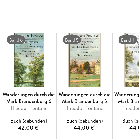
lohnen einen Ausflug.
Herausgegeben von Gotthard Erler und Rudol
Band 6
Band 5
Band 4
Wanderungen durch die
Wanderungen durch die
Wanderung
Mark Brandenburg 6
Mark Brandenburg 5
Mark Bra
Theodor Fontane
Theodor Fontane
Theodo
Buch (gebunden)
Buch (gebunden)
Buch (
42,00 €
44,00 €
44,
*
*