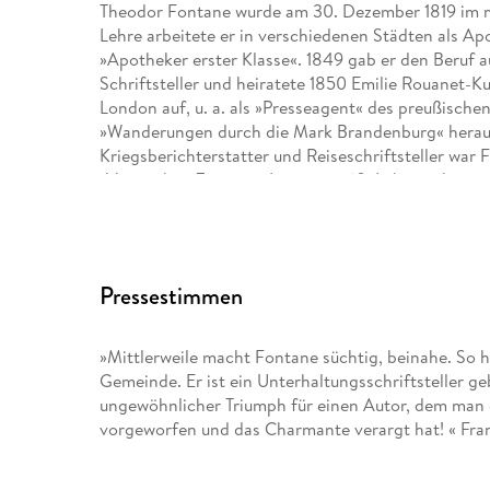
Theodor Fontane wurde am 30. Dezember 1819 im m
Lehre arbeitete er in verschiedenen Städten als Ap
»Apotheker erster Klasse«. 1849 gab er den Beruf auf
Schriftsteller und heiratete 1850 Emilie Rouanet-K
London auf, u. a. als »Presseagent« des preußisch
»Wanderungen durch die Mark Brandenburg« heraus.
Kriegsberichterstatter und Reiseschriftsteller war 
»Vossischen Zeitung«. In seinem 60. Lebensjahr tra
ersten Roman »Vor dem Sturm« (1878) folgten in 
Romane und Erzählungen sowie die beiden Erinner
Zwanzig bis Dreißig«. Fontane starb am 20. Septemb
Pressestimmen
Dr. Gotthard Erler, Autor und Herausgeber. Seine 
Editionen haben an der Verbreitung des Fontane sc
gab er eine Auswahl aus dem dreibändigen Ehebrief
»Mittlerweile macht Fontane süchtig, beinahe. So h
Zuneigung ist etwas Rätselvolles. Eine Ehe in Briefe
Gemeinde. Er ist ein Unterhaltungsschriftsteller g
ungewöhnlicher Triumph für einen Autor, dem man e
2014 erhielt Gotthard Erler das Bundesverdienstkre
vorgeworfen und das Charmante verargt hat! « Fra