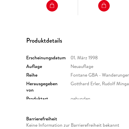
Produktdetails
Erscheinungsdatum
01. März 1998
Auflage
Neuauflage
Reihe
Fontane GBA - Wanderungen
Herausgegeben
Gotthard Erler, Rudolf Ming
von
Produktart
gebunden
Gewicht
810 g
ISBN
9783351031053
Barrierefreiheit
Keine Information zur Barrierefreiheit bekannt