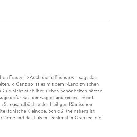
hen Frauen.' >Auch die häßlichste< - sagt das
iten. < Ganz so ist es mit dem >Land zwischen
aß sie nicht auch ihre sieben Schönheiten hätten.
uge dafür hat, der wag es und reise« - meint
ene »Streusandbüchse des Heiligen Römischen
itektonische Kleinode. Schloß Rheinsberg ist
Tortürme und das Luisen-Denkmal in Gransee, die
Fontane-Stadt Neuruppin, das Zietensche
r Schweiz und der geheimnisumwitterte Stechlinsee