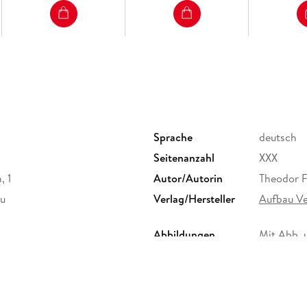
Sprache
deutsch
Seitenanzahl
XXX
, 1
Autor/Autorin
Theodor 
au
Verlag/Hersteller
Aufbau V
Abbildungen
Mit Abb. u
Größe (L/B/H)
211/138/
Herstelleradresse
Aufbau Ve
Berlin, p