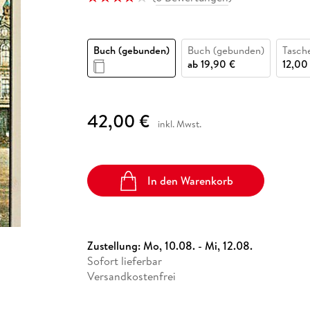
Fremdsprachige Bücher
n Lernhilfen
 Jugendbücher
eiber
Hörbuch Downloads im Bundle
cher
 Vergleich
 Puzzlezubehör
Lernen
New Adult
STABILO
Taschenbücher
hilfen
hriller
 Backen
er
lender
Ratgeber
Buch (gebunden)
Buch (gebunden)
Tasch
op
hriller
Romance
ab
19,90 €
12,00
Sachbücher
precher:innen
Science Fiction
42,00 €
inkl. Mwst.
Fremdsprachige Bücher
In den Warenkorb
Zustellung:
Mo, 10.08. - Mi, 12.08.
Sofort lieferbar
Versandkostenfrei