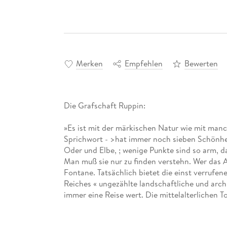
Merken
Empfehlen
Bewerten
Die Grafschaft Ruppin:
»Es ist mit der märkischen Natur wie mit manc
Sprichwort - >hat immer noch sieben Schönhe
Oder und Elbe, ; wenige Punkte sind so arm, d
Man muß sie nur zu finden verstehn. Wer das A
Fontane. Tatsächlich bietet die einst verruf
Reiches « ungezählte landschaftliche und arch
immer eine Reise wert. Die mittelalterlichen 
klassizistischen Bauten in der Schinkel- und 
Herrenhaus in Wustrau, aber auch die Ruppine