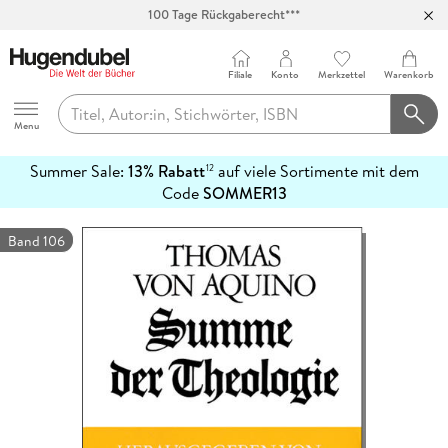
100 Tage Rückgaberecht***
Abholung in über 100 Filialen
Filiale
Konto
Merkzettel
Warenkorb
Hugendubel
Menu
Summer Sale:
13% Rabatt
auf viele Sortimente mit dem
12
mehr
Code
SOMMER13
erfahren
Band 106