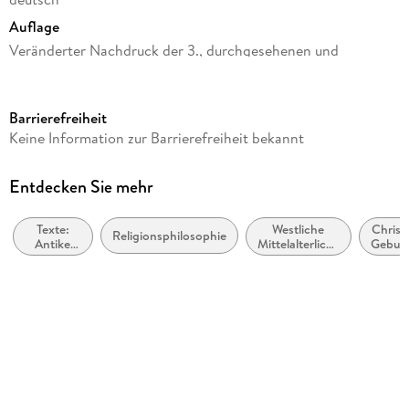
Auflage
Veränderter Nachdruck der 3., durchgesehenen und
verbesserten Auflage
Seitenanzahl
Barrierefreiheit
LXXXI
Keine Information zur Barrierefreiheit bekannt
Reihe
Kröners Taschenausgaben, 106
Entdecken Sie mehr
Autor/Autorin
Thomas von Aquin
Texte:
Westliche
Christi
Religionsphilosophie
Antike
Mittelalterliche
Geburt
Herausgegeben von
und
Philosophie
bis ca.
Mittelalter
1500
Joseph Bernhart
Übersetzung
Joseph Bernhart
Verlag/Hersteller
Kroener Alfred GmbH + Co.
Produktart