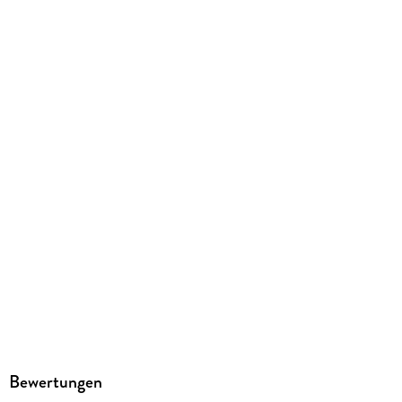
gebunden
Gewicht
491 g
Größe (L/B/H)
177/122/37 mm
ISBN
9783520106049
Herstelleradresse
Kröner, Lenzhalde 20, 70192 Stuttgart, kontakt@kroener-
verlag.de
Bewertungen