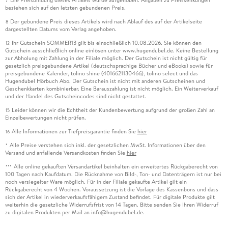
7
beziehen sich auf den letzten gebundenen Preis.
Der gebundene Preis dieses Artikels wird nach Ablauf des auf der Artikelseite
8
dargestellten Datums vom Verlag angehoben.
Ihr Gutschein SOMMER13 gilt bis einschließlich 10.08.2026. Sie können den
12
Gutschein ausschließlich online einlösen unter www.hugendubel.de. Keine Bestellung
zur Abholung mit Zahlung in der Filiale möglich. Der Gutschein ist nicht gültig für
gesetzlich preisgebundene Artikel (deutschsprachige Bücher und eBooks) sowie für
preisgebundene Kalender, tolino shine (4016621130466), tolino select und das
Hugendubel Hörbuch Abo. Der Gutschein ist nicht mit anderen Gutscheinen und
Geschenkkarten kombinierbar. Eine Barauszahlung ist nicht möglich. Ein Weiterverkauf
und der Handel des Gutscheincodes sind nicht gestattet.
Leider können wir die Echtheit der Kundenbewertung aufgrund der großen Zahl an
15
Einzelbewertungen nicht prüfen.
Alle Informationen zur Tiefpreisgarantie finden Sie
hier
16
Alle Preise verstehen sich inkl. der gesetzlichen MwSt. Informationen über den
*
Versand und anfallende Versandkosten finden Sie
hier
Alle online gekauften Versandartikel beinhalten ein erweitertes Rückgaberecht von
***
100 Tagen nach Kaufdatum. Die Rücknahme von Bild-, Ton- und Datenträgern ist nur bei
noch versiegelter Ware möglich. Für in der Filiale gekaufte Artikel gilt ein
Rückgaberecht von 4 Wochen. Voraussetzung ist die Vorlage des Kassenbons und dass
sich der Artikel in wiederverkaufsfähigem Zustand befindet. Für digitale Produkte gilt
weiterhin die gesetzliche Widerrufsfrist von 14 Tagen. Bitte senden Sie Ihren Widerruf
zu digitalen Produkten per Mail an info@hugendubel.de.