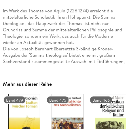
Im Werk des Thomas von Aquin (1226 1274) erreicht die
mittelalterliche Scholastik ihren Höhepunkt. Die Summa
theologiae , das Hauptwerk des Thomas, ist nicht nur
Grundriss und Summe der mittelalterlichen Philosophie und
Theologie, sondern ein Werk, das auch für die Moderne
wieder an Aktualität gewonnen hat.
Die von Joseph Bernhart übersetzte 3-bändige Kröner-
Ausgabe der 'Summa theologiae' bietet eine mit großem
Sachverstand zusammengestellte Auswahl mit Einführungen,
Zwischenberichten und erläuternden Anmerkungen, einem
umfangreichen Glossar und Sachregister. Der zweite Band
enthält 114 Abhandlungen über die sittliche Ordnung, über
Mehr aus dieser Reihe
die Zweckmäßigkeit der Schöpfung, das höchste Gut und die
Rechtfertigung des Menschen vor Gott.
Band 479
Band 475
Band 466