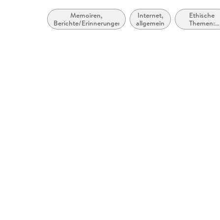
Memoiren,
Internet,
Ethische
Berichte/Erinnerungen
allgemein
Themen:
Entwicklun
der
Wissenschaft
Technik und
Medizin