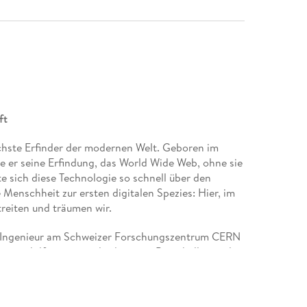
ft
ichste Erfinder der modernen Welt. Geboren im
lte er seine Erfindung, das World Wide Web, ohne sie
 sich diese Technologie so schnell über den
Menschheit zur ersten digitalen Spezies: Hier, im
treiten und träumen wir.
ls Ingenieur am Schweizer Forschungszentrum CERN
net mithilfe von standardisierten Protokollen und
lle und jeden zu verwandeln. Er läutete damit ein
on ein. Zugleich aber wurden Kräfte entfesselt, die
emein hatten: Staaten und Konzerne machten sich