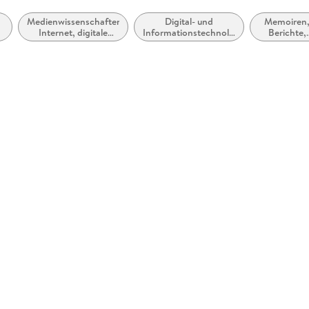
Medienwissenschaften:
Digital- und
Memoiren
Internet, digitale
Informationstechnologien:
Berichte,
g
Medien und
soziale und ethische
Erinnerung
Gesellschaft
Aspekte
,