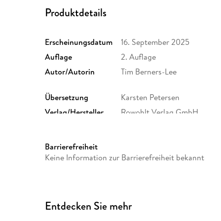
Produktdetails
Erscheinungsdatum
16. September 2025
Auflage
2. Auflage
Autor/Autorin
Tim Berners-Lee
Übersetzung
Karsten Petersen
Verlag/Hersteller
Rowohlt Verlag GmbH
Originalsprache
englisch
Abbildungen
Mit 19 s/w Abbildungen
Barrierefreiheit
Größe (L/B/H)
217/151/35 mm
Keine Information zur Barrierefreiheit bekannt
Herstelleradresse
Rowohlt Verlag GmbH, Kirch
Rowohlt Verlag GmbH, produ
Entdecken Sie mehr