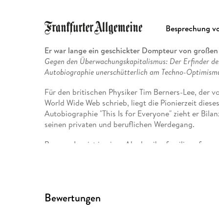
Charmant, klug, bescheiden, interessant und gedan
Besprechung vo
Das World Wide Web ist tatsächlich ein Wunder . . 
außergewöhnlich er als Mensch das macht dieses B
Er war lange ein geschickter Dompteur von große
"Andruck"
Gegen den Überwachungskapitalismus: Der Erfinder des
Autobiographie unerschütterlich am Techno-Optimismu
Für den britischen Physiker Tim Berners-Lee, der 
World Wide Web schrieb, liegt die Pionierzeit diese
Autobiographie "This Is for Everyone" zieht er Bilan
seinen privaten und beruflichen Werdegang.
Berners-Lee ist in einer Akademikerfamilie aufgew
studiert und arbeiteten bei Ferranti, einem Pioni
heute ist ihr Sohn stolz darauf, dass sie dort Alan 
schildert, wie er neben Schule und Studium immer
in die Computerbranche gewissermaßen hineinwuchs
Bewertungen
Abschluss 1976, seinen ersten Brotjob fand er beim
1980 arbeitete Berners-Lee erstmals am europäis