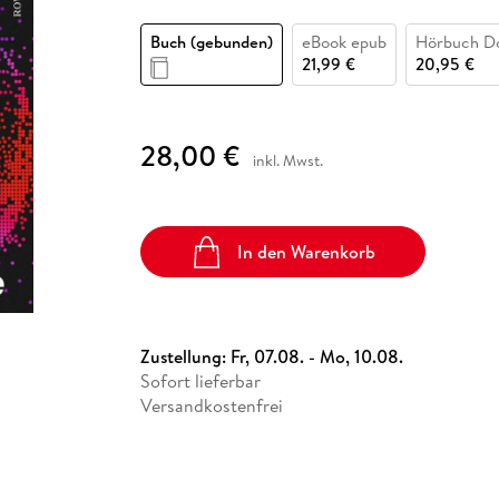
Fremdsprachige Bücher
n Lernhilfen
 Jugendbücher
eiber
Hörbuch Downloads im Bundle
cher
 Vergleich
 Puzzlezubehör
Lernen
New Adult
STABILO
Taschenbücher
Buch (gebunden)
eBook epub
Hörbuch D
hilfen
hriller
 Backen
er
lender
Ratgeber
21,99 €
20,95 €
op
hriller
Romance
Sachbücher
28,00 €
precher:innen
inkl. Mwst.
Science Fiction
Fremdsprachige Bücher
In den Warenkorb
Zustellung:
Fr, 07.08. - Mo, 10.08.
Sofort lieferbar
Versandkostenfrei