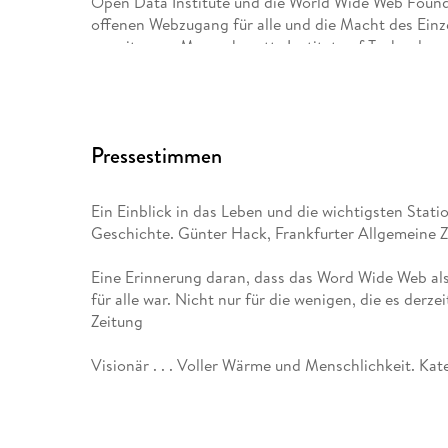
Open Data Institute und die World Wide Web Foun
offenen Webzugang für alle und die Macht des Einze
emeritus am Massachusetts Institute of Technology
Universität Oxford. Als entschiedener Fürsprecher
Technologie erhielt Berners-Lee den Seoul Friedens
Time Magazine
Pressestimmen
nahm ihn in die Liste der bedeutendsten Persönlich
Ein Einblick in das Leben und die wichtigsten Stati
Geschichte. Günter Hack, Frankfurter Allgemeine 
Karsten Petersen, Jahrgang 1957, studierte Elektro
übersetzt in erster Linie Bücher aus den Bereichen
Eine Erinnerung daran, dass das Word Wide Web als
den von ihm übersetzten Autoren gehören Bill Gate
für alle war. Nicht nur für die wenigen, die es derz
Khanna, Adam Kucharski, Jaron Lanier, Dan McCr
Zeitung
Visionär . . . Voller Wärme und Menschlichkeit. Kat
Eine einsichtsvolle Darstellung der Entwicklung d
dafür, dass der Mensch auch im 21. Jahrhundert im