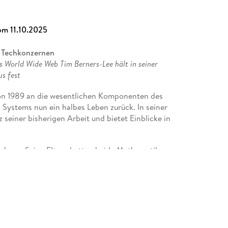
kenvoll. The Observer
m 11.10.2025
. Wie groß Tim Berners-Lees Verdienst ist und wie
uch sichtbar. Vera Linß, Deutschlandfunk
n Techkonzernen
 World Wide Web Tim Berners-Lee hält in seiner
s fest
von 1989 an die wesentlichen Komponenten des
s Systems nun ein halbes Leben zurück. In seiner
z seiner bisherigen Arbeit und bietet Einblicke in
achsen. Seine Eltern hatten beide Mathematik
erunternehmen der britischen Rechentechnik; noch
Turing persönlich kennenlernen durften. Er
 an verschiedenster Hardware herumbastelte und
. In Oxford studierte er Physik, machte seinen
 englischen Elektronikkonzern Plessey in Poole.
chen Forschungszentrum CERN in Genf. Die dort