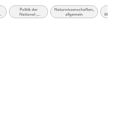
,
Politik der
Naturwissenschaften,
Ethik und
National-,
allgemein
Moralphilosophi
en
Zentral- oder
Bundesregierung