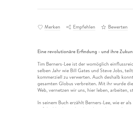
Merken
Empfehlen
Bewerten
Eine revolutionäre Erfindung - und ihre Zukun
Tim Berners-Lee ist der womöglich einflussre
selben Jahr wie Bill Gates und Steve Jobs, tei
kommerziell zu verwerten. Auch deshalb konnte
gesamten Globus verbreiten. Mit ihr wurde die 
Web, vernetzen wir uns, hier leben, arbeiten, s
In seinem Buch erzählt Berners-Lee, wie er a
auf die Idee kam, das damals noch junge Inter
Hypertext-Links in eine offene Plattform für a
neues Zeitalter der Kreativität und Kollaborati
nichts mit der ursprünglichen Idee des Web g