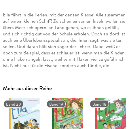
Ella fährt in die Ferien, mit der ganzen Klasse! Alle zusammen
auf einem kleinen Schiff! Zwischen einsamen Inseln wollen sie
übers Meer schippern, an Land gehen, wo es ihnen gefällt,
und sich richtig gut von der Schule erholen. Doch an Bord ist
auch eine Überlebensspezialistin, die ihnen sagt, was sie tun
sollen. Und daran hält sich sogar der Lehrer! Dabei weiß er
doch zum Beispiel, dass es schlauer ist, wenn man die Kinder
ohne Haken angeln lässt, weil es mit Haken viel zu gefährlich
ist. Nicht nur für die Fische, sondern auch für die, die
daneben oder dahinter stehen. Für den Lehrer zum Beispiel.
Ein Kinderbuch über Freundschaft und Zusammenhalt - für
alle, die beim Lesen gern Tränen lachen.
Mehr aus dieser Reihe
Band 20
Band 19
Band 18