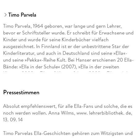
Timo Parvela
Timo Parvela, 1964 geboren, war lange und gern Lehrer,
bevor er Schriftsteller wurde. Er schreibt für Erwachsene und
Kinder und wurde für seine Kinderbücher vielfach
ausgezeichnet. In Finnland ist er der unbestrittene Star der
Kinderliteratur, und auch in Deutschland sind seine »Ella«-
und seine »Pekka«-Reihe Kult. Bei Hanser erschienen 20 Ella-
Bände: »Ella in der Schule« (2007), »Ella in der zweiten
Klasse« (2008), »Ella auf Klassenfahrt« (2009), »Ella und der
Superstar« (2010), »Ella in den Ferien« (2011), »Ella und die
falschen Pusteln« (2012), »Ella und der Neue in der Klasse«
Pressestimmen
(2013), »Ella und das große Rennen« (2013), »Ella und der
Millionendieb« (2014), »Ella und ihre Freunde außer Rand und
Absolut empfehlenswert, für alle Ella-Fans und solche, die es
Band« (2014), »Ella und die Ritter der Nacht« (2015), »Ella und
noch werden wollen. Anna Wilms, www. lehrerbibliothek. de,
die 12 Heldentaten« (2016), »Ella und das Festkonzert« (2016),
13. 09. 14
»Ella und das Abenteuer im Wald« (2017), »Ella und der
falsche Zauberer« (2018), »Ella und ihre Freunde als
Timo Parvelas Ella-Geschichten gehören zum Witzigsten und
Babysitter« (2020), »Ellas Klasse und der Wundersmoothie«