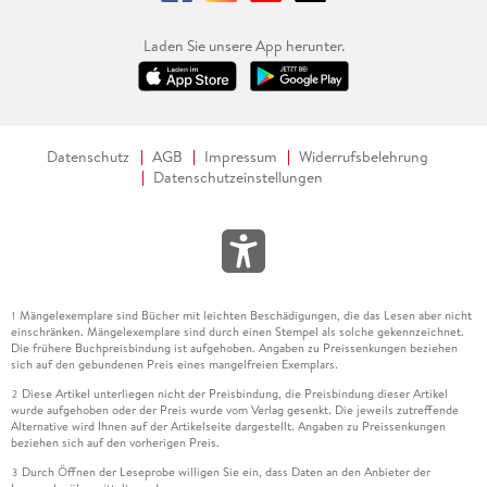
Laden Sie unsere App herunter.
Datenschutz
AGB
Impressum
Widerrufsbelehrung
Datenschutzeinstellungen
Mängelexemplare sind Bücher mit leichten Beschädigungen, die das Lesen aber nicht
1
einschränken. Mängelexemplare sind durch einen Stempel als solche gekennzeichnet.
Die frühere Buchpreisbindung ist aufgehoben. Angaben zu Preissenkungen beziehen
sich auf den gebundenen Preis eines mangelfreien Exemplars.
Diese Artikel unterliegen nicht der Preisbindung, die Preisbindung dieser Artikel
2
wurde aufgehoben oder der Preis wurde vom Verlag gesenkt. Die jeweils zutreffende
Alternative wird Ihnen auf der Artikelseite dargestellt. Angaben zu Preissenkungen
beziehen sich auf den vorherigen Preis.
Durch Öffnen der Leseprobe willigen Sie ein, dass Daten an den Anbieter der
3