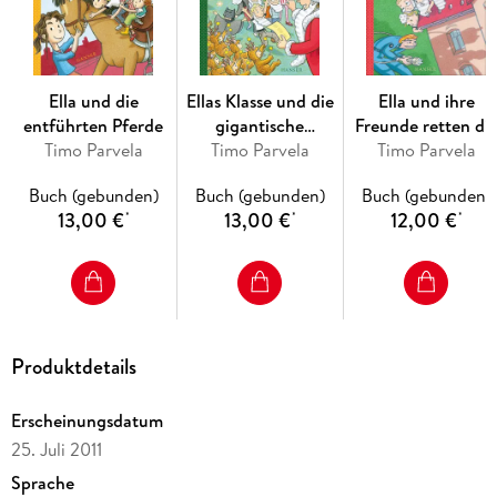
Ella und die
Ellas Klasse und die
Ella und ihre
entführten Pferde
gigantische
Freunde retten di
Timo Parvela
Weihnachtsfeier
Timo Parvela
Timo Parvela
Schule
Buch (gebunden)
Buch (gebunden)
Buch (gebunden)
13,00 €
13,00 €
12,00 €
*
*
*
Produktdetails
Erscheinungsdatum
25. Juli 2011
Sprache