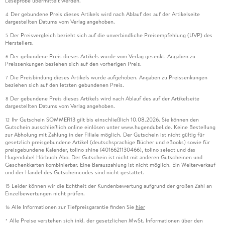
Leseprobe übermittelt werden.
Der gebundene Preis dieses Artikels wird nach Ablauf des auf der Artikelseite
4
dargestellten Datums vom Verlag angehoben.
Der Preisvergleich bezieht sich auf die unverbindliche Preisempfehlung (UVP) des
5
Herstellers.
Der gebundene Preis dieses Artikels wurde vom Verlag gesenkt. Angaben zu
6
Preissenkungen beziehen sich auf den vorherigen Preis.
Die Preisbindung dieses Artikels wurde aufgehoben. Angaben zu Preissenkungen
7
beziehen sich auf den letzten gebundenen Preis.
Der gebundene Preis dieses Artikels wird nach Ablauf des auf der Artikelseite
8
dargestellten Datums vom Verlag angehoben.
Ihr Gutschein SOMMER13 gilt bis einschließlich 10.08.2026. Sie können den
12
Gutschein ausschließlich online einlösen unter www.hugendubel.de. Keine Bestellung
zur Abholung mit Zahlung in der Filiale möglich. Der Gutschein ist nicht gültig für
gesetzlich preisgebundene Artikel (deutschsprachige Bücher und eBooks) sowie für
preisgebundene Kalender, tolino shine (4016621130466), tolino select und das
Hugendubel Hörbuch Abo. Der Gutschein ist nicht mit anderen Gutscheinen und
Geschenkkarten kombinierbar. Eine Barauszahlung ist nicht möglich. Ein Weiterverkauf
und der Handel des Gutscheincodes sind nicht gestattet.
Leider können wir die Echtheit der Kundenbewertung aufgrund der großen Zahl an
15
Einzelbewertungen nicht prüfen.
Alle Informationen zur Tiefpreisgarantie finden Sie
hier
16
Alle Preise verstehen sich inkl. der gesetzlichen MwSt. Informationen über den
*