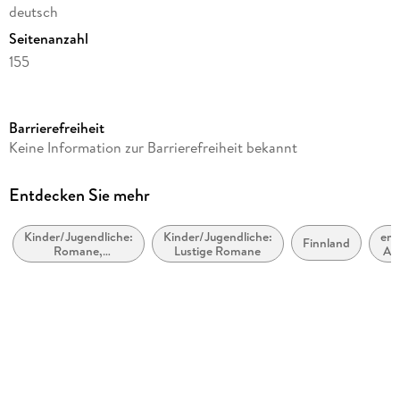
deutsch
Seitenanzahl
155
Altersempfehlung
ab 8 Jahre
Barrierefreiheit
Reihe
Keine Information zur Barrierefreiheit bekannt
Ella, 5
Autor/Autorin
Entdecken Sie mehr
Timo Parvela
Kinder/Jugendliche:
Kinder/Jugendliche:
emp
Übersetzung
Finnland
Romane,
Lustige Romane
Alt
Anu Stohner, Nina Stohner
Erzählungen,
Tatsachenberichte
Illustrationen
Sabine Wilharm
Verlag/Hersteller
Carl Hanser Verlag
Originaltitel