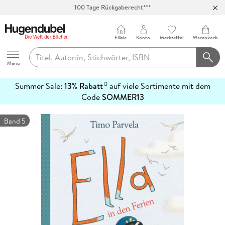
100 Tage Rückgaberecht***
Abholung in über 100 Filialen
Filiale
Konto
Merkzettel
Warenkorb
Hugendubel
Menu
Summer Sale:
13% Rabatt
auf viele Sortimente mit dem
12
mehr
Code
SOMMER13
erfahren
Band 5