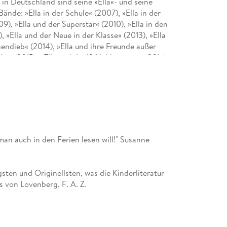
 in Deutschland sind seine »Ella«- und seine
ände: »Ella in der Schule« (2007), »Ella in der
9), »Ella und der Superstar« (2010), »Ella in den
), »Ella und der Neue in der Klasse« (2013), »Ella
nendieb« (2014), »Ella und ihre Freunde außer
ht« (2015), »Ella und die 12 Heldentaten« (2016),
enteuer im Wald« (2017), »Ella und der falsche
ter« (2020), »Ellas Klasse und der
en die Schule« (2021), »Ellas Klasse und die
 die entführten Pferde« (2023). Ergänzt wird die
startete Timo Parvelas Reihe rund um Pekka, den
t dem ersten Band »Pekkas geheime
on »Pekkas geheime Aufzeichnungen - Die
man auch in den Ferien lesen will!" Susanne
 - Der verrückte Angelausflug« (2017), »Pekkas
aischwert« (2018) und »Pekkas geheime
 2020 erschien die neue, farbig illustrierte
ten und Originellsten, was die Kinderliteratur
t drei Bänden.
s von Lovenberg, F. A. Z.