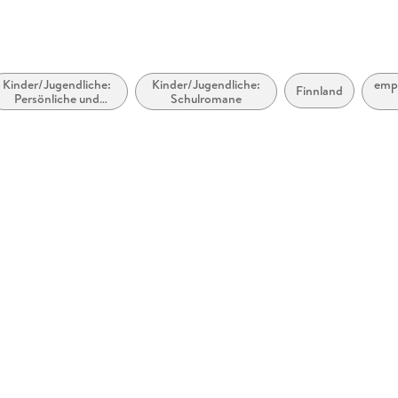
Kinder/Jugendliche:
Kinder/Jugendliche:
empf
Finnland
Persönliche und
Schulromane
soziale Themen:
Freunde und
Freundschaft