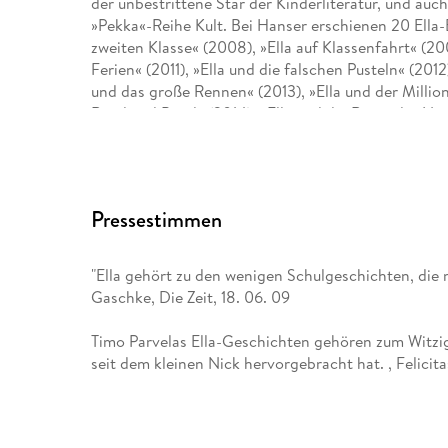
der unbestrittene Star der Kinderliteratur, und auch
»Pekka«-Reihe Kult. Bei Hanser erschienen 20 Ella-B
zweiten Klasse« (2008), »Ella auf Klassenfahrt« (200
Ferien« (2011), »Ella und die falschen Pusteln« (2012
und das große Rennen« (2013), »Ella und der Millio
Rand und Band« (2014), »Ella und die Ritter der Nac
»Ella und das Festkonzert« (2016), »Ella und das Ab
Zauberer« (2018), »Ella und ihre Freunde als Babysit
Wundersmoothie« (2021), »Ella und ihre Freunde rett
gigantische Weihnachtsfeier (2022) sowie »Ella und
Pressestimmen
Reihe durch »Mein Ella-Freundebuch« (2017). 2015 
unwiderstehlichen Spaßvogel aus Ellas Klasse, mi
Aufzeichnungen - Der komische Vogel«, gefolgt v
"Ella gehört zu den wenigen Schulgeschichten, die 
Wunderelf« (2016), »Pekkas geheime Aufzeichnungen
Gaschke, Die Zeit, 18. 06. 09
geheime Aufzeichnungen - Das verschollene Samur
Aufzeichnungen - Der König des Dschungels« (2019).
Timo Parvelas Ella-Geschichten gehören zum Witzigs
Erstlesereihe »Ella in der Schule - Erstes Lesen« mi
seit dem kleinen Nick hervorgebracht hat. , Felicita