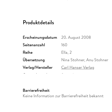
Produktdetails
Erscheinungsdatum
20. August 2008
Seitenanzahl
160
Reihe
Ella, 2
Übersetzung
Nina Stohner, Anu Stohner
Verlag/Hersteller
Carl Hanser Verlag
Originalsprache
finnisch
Abbildungen
Mit zahlreichen Illustratione
Größe (L/B/H)
212/131/18 mm
Barrierefreiheit
Keine Information zur Barrierefreiheit bekannt
Herstelleradresse
Carl Hanser Verlag GmbH & C
81679 München, info@hanse