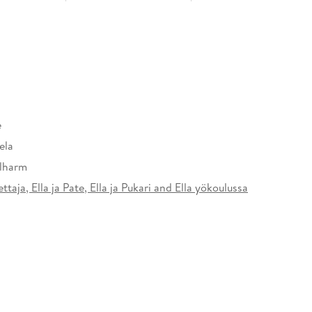
e
ela
ilharm
ettaja, Ella ja Pate, Ella ja Pukari and Ella yökoulussa
31108