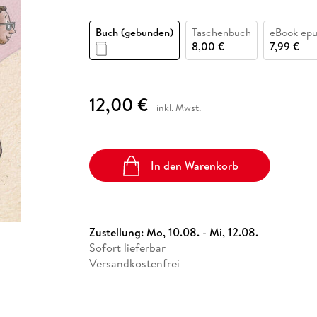
Fremdsprachige Bücher
n Lernhilfen
 Jugendbücher
eiber
Hörbuch Downloads im Bundle
cher
 Vergleich
 Puzzlezubehör
Lernen
New Adult
STABILO
Taschenbücher
Buch (gebunden)
Taschenbuch
eBook ep
hilfen
hriller
 Backen
er
lender
Ratgeber
8,00 €
7,99 €
op
hriller
Romance
Sachbücher
12,00 €
precher:innen
Science Fiction
inkl. Mwst.
Fremdsprachige Bücher
In den Warenkorb
Zustellung:
Mo, 10.08. - Mi, 12.08.
Sofort lieferbar
Versandkostenfrei