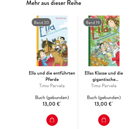
Mehr aus dieser Reihe
Band 20
Band 19
Ella und die entführten
Ellas Klasse und die
Pferde
gigantische
Timo Parvela
Weihnachtsfeier
Timo Parvela
Buch (gebunden)
Buch (gebunden)
13,00 €
13,00 €
*
*