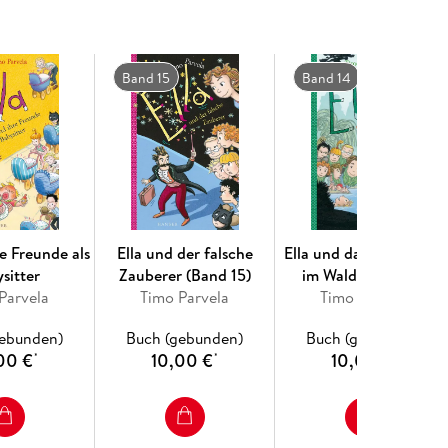
Band 15
Band 14
re Freunde als
Ella und der falsche
Ella und das Abenteuer
sitter
Zauberer (Band 15)
im Wald (Band 14)
Parvela
Timo Parvela
Timo Parvela
gebunden)
Buch (gebunden)
Buch (gebunden)
00 €
10,00 €
10,00 €
*
*
*