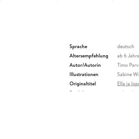
Sprache
deutsch
Altersempfehlung
ab 6 Jahr
Autor/Autorin
Timo Parv
Illustrationen
Sabine W
Originaltitel
Ella ja lop
Produktart
gebunden
n
Gewicht
259 g
ISBN
97834462
o.KG, Vilshofener Straße 10,
r.de