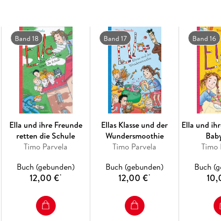
Band 18
Band 17
Band 16
Ella und ihre Freunde
Ellas Klasse und der
Ella und ih
retten die Schule
Wundersmoothie
Baby
Timo Parvela
Timo Parvela
Timo 
Buch (gebunden)
Buch (gebunden)
Buch (
12,00 €
12,00 €
10,
*
*