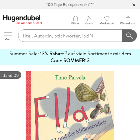
100 Tage Rückgaberecht***
Abholung in über 100 Filialen
Filiale
Konto
Merkzettel
Warenkorb
Hugendubel
Menu
Summer Sale:
13% Rabatt
auf viele Sortimente mit dem
12
mehr
Code
SOMMER13
erfahren
Band 09