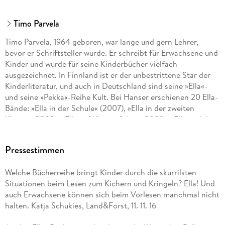
Timo Parvela
Timo Parvela, 1964 geboren, war lange und gern Lehrer,
bevor er Schriftsteller wurde. Er schreibt für Erwachsene und
Kinder und wurde für seine Kinderbücher vielfach
ausgezeichnet. In Finnland ist er der unbestrittene Star der
Kinderliteratur, und auch in Deutschland sind seine »Ella«-
und seine »Pekka«-Reihe Kult. Bei Hanser erschienen 20 Ella-
Bände: »Ella in der Schule« (2007), »Ella in der zweiten
Klasse« (2008), »Ella auf Klassenfahrt« (2009), »Ella und der
Superstar« (2010), »Ella in den Ferien« (2011), »Ella und die
falschen Pusteln« (2012), »Ella und der Neue in der Klasse«
Pressestimmen
(2013), »Ella und das große Rennen« (2013), »Ella und der
Millionendieb« (2014), »Ella und ihre Freunde außer Rand und
Welche Bücherreihe bringt Kinder durch die skurrilsten
Band« (2014), »Ella und die Ritter der Nacht« (2015), »Ella und
Situationen beim Lesen zum Kichern und Kringeln? Ella! Und
die 12 Heldentaten« (2016), »Ella und das Festkonzert« (2016),
auch Erwachsene können sich beim Vorlesen manchmal nicht
»Ella und das Abenteuer im Wald« (2017), »Ella und der
halten. Katja Schukies, Land&Forst, 11. 11. 16
falsche Zauberer« (2018), »Ella und ihre Freunde als
Babysitter« (2020), »Ellas Klasse und der Wundersmoothie«