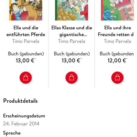
Ella und die
Ellas Klasse und die
Ella und ihre
entführten Pferde
gigantische
Freunde retten di
Timo Parvela
Weihnachtsfeier
Timo Parvela
Timo Parvela
Schule
Buch (gebunden)
Buch (gebunden)
Buch (gebunden)
13,00 €
13,00 €
12,00 €
*
*
*
Produktdetails
Erscheinungsdatum
24. Februar 2014
Sprache