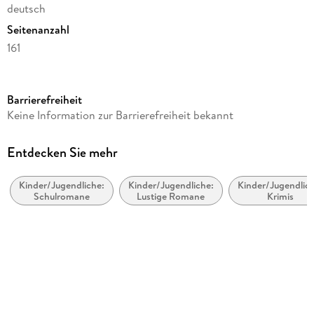
deutsch
Seitenanzahl
161
Altersempfehlung
ab 8 Jahre
Barrierefreiheit
Reihe
Keine Information zur Barrierefreiheit bekannt
Ella, 09
Autor/Autorin
Entdecken Sie mehr
Timo Parvela
Kinder/Jugendliche:
Kinder/Jugendliche:
Kinder/Jugendlich
Übersetzung
Schulromane
Lustige Romane
Krimis
Nina Stohner, Anu Stohner
Illustrationen
Sabine Wilharm
Verlag/Hersteller
Carl Hanser Verlag
Originaltitel