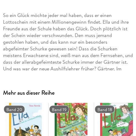
So ein Glück möchte jeder mal haben, dass er einen
Lottoschein mit einem Millionengewinn findet. Ella und ihre
Freunde aus der Schule haben das Glück. Doch plötzlich ist
der Schein wieder verschwunden. Den muss jemand
gestohlen haben, und das kann nur ein besonders
abgefeimter Schurke gewesen sein! Dass die Schurken
meistens Erwachsene sind, weiß man aus dem Fernsehen, und
dass der allerabgefeimteste Schurke immer der Gärtner ist.
Und was war der neue Aushilfslehrer früher? Gärtner. Im
Fernsehen hätte der Detektiv den Fall damit gelöst. Bei Ella
wird es jetzt erst richtig lustig. Mit dem neuen Kinderbuch
des Erfolgsautors aus Finnland bleibt beim Lesen oder
Mehr aus dieser Reihe
Vorlesen kein Auge trocken.
Band 20
Band 19
Band 18