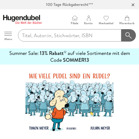
100 Tage Rückgaberecht***
Abholung in über 100 Filialen
Filiale
Konto
Merkzettel
Warenkorb
Hugendubel
Menu
Summer Sale:
13% Rabatt
auf viele Sortimente mit dem
12
mehr
Code
SOMMER13
erfahren