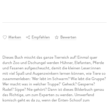
Merken
Empfehlen
Bewerten
Dieses Buch mischt das ganze Tierreich auf! Einmal quer
durch Zoo und Dschungel werden Hühner, Elefanten, Pferde
und Fasanen aufgescheucht, damit die kleinen Leser:innen
mit viel Spaß und Augenzwinkern lernen können, wie Tiere so
zusammenleben: 'Wer lebt im Schwarm? Wie lebt die Gruppe?
Wer macht was in welcher Truppe?' Geheck? Gesperre?
Rudel? Sippe? Nie gehört? Dann ist dieses Bilderbuch genau
das Richtige, um zum Experten zu werden. Umwerfend
komisch geht es da zu, wenn der Enten-Schoof zum
Schwofen geht oder eine ganze Horde Affen Ballett tanzt mit