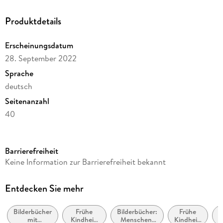
den Giraffen. So streifen Leserin und Leser durch die Tierwelt
und lernen die ganze bucklige Verwandtschaft kennen -
Produktdetails
kongenial gereimt und fantastisch illustriert. Für
Tierbegeisterte ab 3 Jahren.
Erscheinungsdatum
28. September 2022
Sprache
deutsch
Seitenanzahl
40
Altersempfehlung
ab 3 Jahre
Barrierefreiheit
Reihe
Keine Information zur Barrierefreiheit bekannt
Diogenes Kinderbücher
Autor/Autorin
Entdecken Sie mehr
Timon Meyer
Bilderbücher
Frühe
Bilderbücher:
Frühe
K
Illustrationen
mit
Kindheit:
Menschen,
Kindheit: