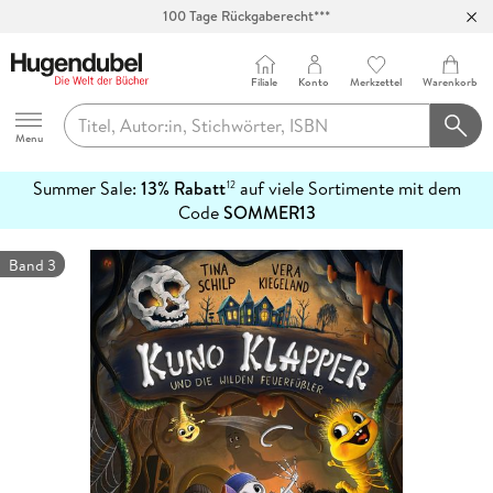
100 Tage Rückgaberecht***
Abholung in über 100 Filialen
Filiale
Konto
Merkzettel
Warenkorb
Hugendubel
Menu
Summer Sale:
13% Rabatt
auf viele Sortimente mit dem
12
mehr
Code
SOMMER13
erfahren
Band 3