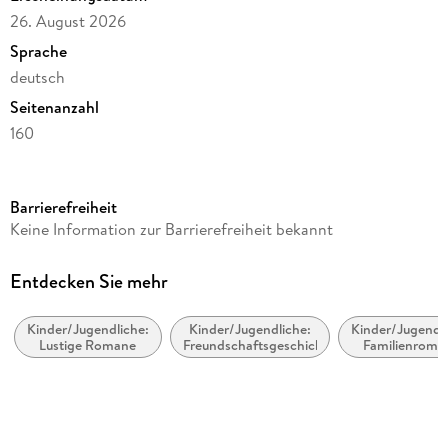
26. August 2026
Sprache
deutsch
Seitenanzahl
160
Altersempfehlung
von 8 bis 99 Jahren
Barrierefreiheit
Reihe
Keine Information zur Barrierefreiheit bekannt
Die Kuno-Klapper-Reihe, 3
Autor/Autorin
Entdecken Sie mehr
Tina Schilp
Kinder/Jugendliche:
Kinder/Jugendliche:
Kinder/Jugendli
Illustrationen
Lustige Romane
Freundschaftsgeschichten
Familienroma
Vera Kiegeland
Verlag/Hersteller
cbj
Produktart