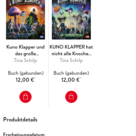
Kuno Klapper hat nicht alle Knochen beisammen (Band 1)
Kuno Klapper und das große Geistertreffen (Band 2)
Kuno Klapper und die wilden Feuerfüßler (Band 3)
Ausstattung: mit schwarz-weiß Illustrationen
Kuno Klapper und
KUNO KLAPPER hat
das große
nicht alle Knochen
Geistertreffen
Tina Schilp
beisammen
Tina Schilp
Buch (gebunden)
Buch (gebunden)
12,00 €
12,00 €
*
*
Produktdetails
Erscheinungsdatum