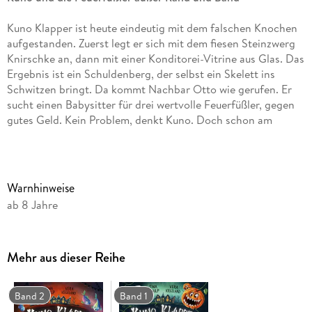
Kuno Klapper ist heute eindeutig mit dem falschen Knochen
aufgestanden. Zuerst legt er sich mit dem fiesen Steinzwerg
Knirschke an, dann mit einer Konditorei-Vitrine aus Glas. Das
Ergebnis ist ein Schuldenberg, der selbst ein Skelett ins
Schwitzen bringt. Da kommt Nachbar Otto wie gerufen. Er
sucht einen Babysitter für drei wertvolle Feuerfüßler, gegen
gutes Geld. Kein Problem, denkt Kuno. Doch schon am
ersten Tag gibt es einen Haufen Probleme, denn die Würmer
sind wilder als eine Horde Poltergeister - und urplötzlich
verschwunden . . .
Warnhinweise
Locker gesetzter Text, üppig illustriert - prima auch für
ab 8 Jahre
ungeübte Leser und Leserinnen ab 8 Jahren
Von boys&books als Buchtipp zur Leseförderung von Jungen
Mehr aus dieser Reihe
ausgewählt
Alle Bände der gruselig-charmanten Reihe rund um das
Band 2
Band 1
kleine Skelett: