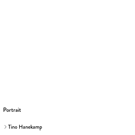
ISBN
9783462053234
Herstelleradresse
Verlag Kiepenheuer & Witsch GmbH & Co. KG,
Bahnhofsvorplatz 1, 50667 Köln, Verlag Kiepenheuer &
Witsch GmbH & Co. KG, produktsicherheit@kiwi-verlag.de
Portrait
Tino Hanekamp