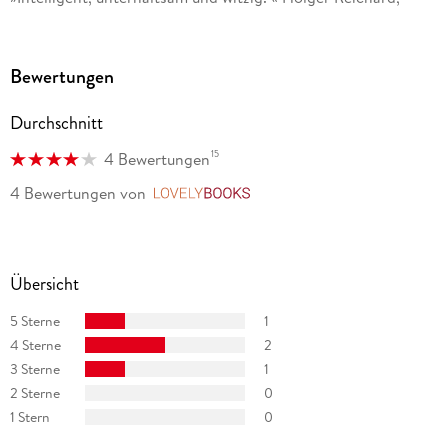
wortmax. de
»Eine wahre Liebesgeschichte, die tiefe Einblicke in das
Bewertungen
Seelenleben eines Fans gibt, der jedoch nicht entzaubert
wurde, im Gegenteil. « der-kultur-blog. de
Durchschnitt
15
4 Bewertungen
4 Bewertungen
von
LovelyBooks
Übersicht
5 Sterne
1
4 Sterne
2
3 Sterne
1
2 Sterne
0
1 Stern
0