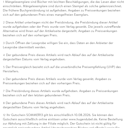
Mängelexemplare sind Bücher mit leichten Beschädigungen, die das Lesen aber nicht
1
einschränken. Mängelexemplare sind durch einen Stempel als solche gekennzeichnet.
Die frühere Buchpreisbindung ist aufgehoben. Angaben zu Preissenkungen beziehen
sich auf den gebundenen Preis eines mangelfreien Exemplars.
Diese Artikel unterliegen nicht der Preisbindung, die Preisbindung dieser Artikel
2
wurde aufgehoben oder der Preis wurde vom Verlag gesenkt. Die jeweils zutreffende
Alternative wird Ihnen auf der Artikelseite dargestellt. Angaben zu Preissenkungen
beziehen sich auf den vorherigen Preis.
Durch Öffnen der Leseprobe willigen Sie ein, dass Daten an den Anbieter der
3
Leseprobe übermittelt werden.
Der gebundene Preis dieses Artikels wird nach Ablauf des auf der Artikelseite
4
dargestellten Datums vom Verlag angehoben.
Der Preisvergleich bezieht sich auf die unverbindliche Preisempfehlung (UVP) des
5
Herstellers.
Der gebundene Preis dieses Artikels wurde vom Verlag gesenkt. Angaben zu
6
Preissenkungen beziehen sich auf den vorherigen Preis.
Die Preisbindung dieses Artikels wurde aufgehoben. Angaben zu Preissenkungen
7
beziehen sich auf den letzten gebundenen Preis.
Der gebundene Preis dieses Artikels wird nach Ablauf des auf der Artikelseite
8
dargestellten Datums vom Verlag angehoben.
Ihr Gutschein SOMMER13 gilt bis einschließlich 10.08.2026. Sie können den
12
Gutschein ausschließlich online einlösen unter www.hugendubel.de. Keine Bestellung
zur Abholung mit Zahlung in der Filiale möglich. Der Gutschein ist nicht gültig für
gesetzlich preisgebundene Artikel (deutschsprachige Bücher und eBooks) sowie für