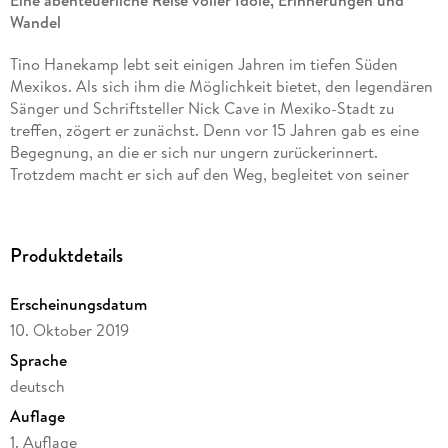
Eine abenteuerliche Reise voller Idole, Erinnerungen und
Wandel
Tino Hanekamp lebt seit einigen Jahren im tiefen Süden
Mexikos. Als sich ihm die Möglichkeit bietet, den legendären
Sänger und Schriftsteller Nick Cave in Mexiko-Stadt zu
treffen, zögert er zunächst. Denn vor 15 Jahren gab es eine
Begegnung, an die er sich nur ungern zurückerinnert.
Trotzdem macht er sich auf den Weg, begleitet von seiner
Liebsten, die nichts über sein Idol weiß.
In »Tino Hanekamp über Nick Cave
«
erzählt der Autor eine
Produktdetails
wahre Geschichte über einen der größten Songwriter unserer
Zeit. Er reflektiert über Kunst und Kreativität, Trauer, Liebe
Erscheinungsdatum
und die transformative Kraft des Wandels. Von Mexiko bis zu
den Auftritten von Nick Cave & The Bad Seeds - diese
10. Oktober 2019
fesselnde Erzählung gewährt intime Einblicke in das Leben
Sprache
zweier außergewöhnlicher Künstler.
deutsch
Ein Must-Read für Fans von Nick Cave, das die Tiefen der
Auflage
menschlichen Erfahrung auslotet und die Macht der Musik
1. Auflage