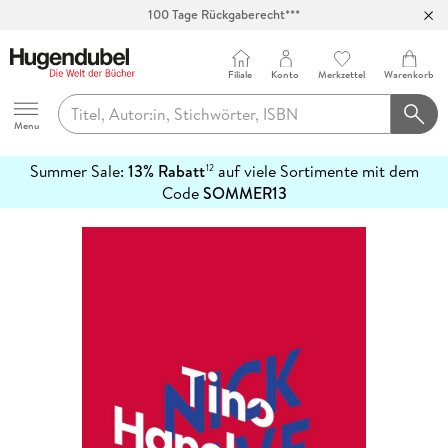
100 Tage Rückgaberecht***
Abholung in über 100 Filialen
Filiale
Konto
Merkzettel
Warenkorb
Hugendubel
Menu
Summer Sale:
13% Rabatt
auf viele Sortimente mit dem
12
mehr
Code
SOMMER13
erfahren