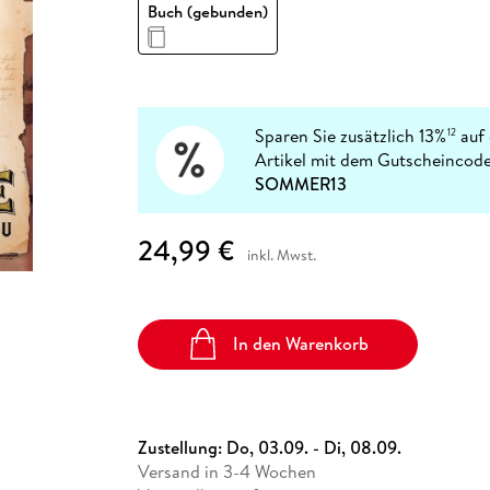
Fremdsprachige Bücher
Buch (gebunden)
n Lernhilfen
 Jugendbücher
eiber
Hörbuch Downloads im Bundle
cher
 Vergleich
 Puzzlezubehör
Lernen
New Adult
STABILO
Taschenbücher
hilfen
hriller
 Backen
er
lender
Ratgeber
op
hriller
Romance
Sachbücher
Sparen Sie zusätzlich 13%
auf 
12
precher:innen
Artikel mit dem Gutscheincode
Science Fiction
SOMMER13
Fremdsprachige Bücher
24,99 €
inkl. Mwst.
In den Warenkorb
Zustellung:
Do, 03.09. - Di, 08.09.
Versand in 3-4 Wochen