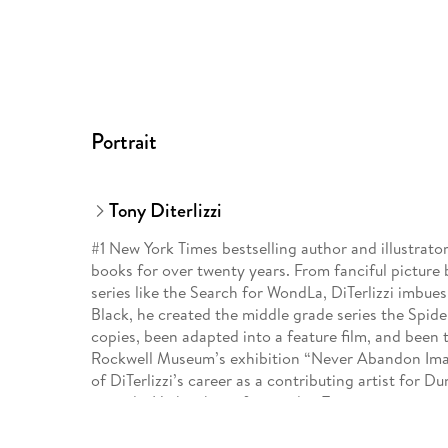
Portrait
Tony Diterlizzi
#1 New York Times bestselling author and illustrator
books for over twenty years. From fanciful picture 
series like the Search for WondLa, DiTerlizzi imbues
Black, he created the middle grade series the Spide
copies, been adapted into a feature film, and been 
Rockwell Museum’s exhibition “Never Abandon Ima
of DiTerlizzi’s career as a contributing artist fo
records. He has been featured in Time magazine 
and the Today show.