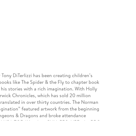
 Tony DiTerlizzi has been creating children’s
books like The Spider & the Fly to chapter book
 his stories with a rich imagination. With Holly
rwick Chronicles, which has sold 20 million
translated in over thirty countries. The Norman
gination” featured artwork from the beginning
r Dungeons & Dragons and broke attendance
and USA TODAY and on CNN, PBS, NPR, the BBC,