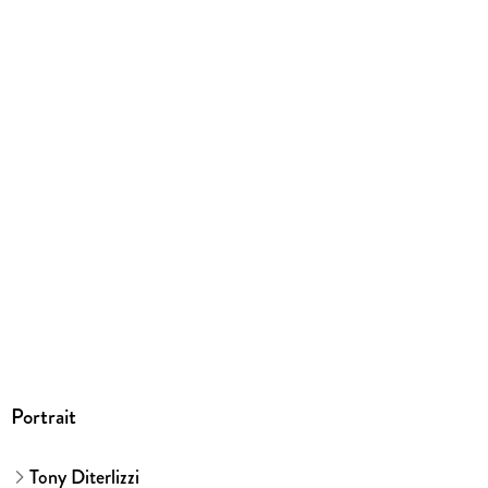
gebunden
Gewicht
2208 g
Größe (L/B/H)
189/172/127 mm
ISBN
9781665932240
Portrait
Tony Diterlizzi