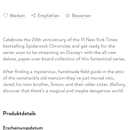
Merken
Empfehlen
Bewerten
Celebrate the 20th anniversary of the #1 New York Times
bestselling Spiderwick Chronicles and get ready for the
series soon to be streaming on Disney+ with the all-new
deluxe, paper-over-board collection of this fantastical series.
After finding a mysterious, handmade field guide in the attic
of the ramshackle old mansion they’ve just moved into,
Jared; his twin brother, Simon; and their older sister, Mallory,
discover that there’s a magical and maybe dangerous world
existing parallel to their own—the world of faerie.
The more fantastical secrets they uncover, the more
Produktdetails
attention they draw, until the siblings are drawn into conflict
with goblins, dwarves, elves, and more.
Erscheinungsdatum