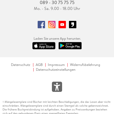
089 - 30 75 75 75
Mo. - Sa. 9.00 - 18.00 Uhr
Laden Sie unsere App herunter.
Datenschutz
AGB
Impressum
Widerrufsbelehrung
Datenschutzeinstellungen
Mängelexemplare sind Bücher mit leichten Beschädigungen, die das Lesen aber nicht
1
einschränken. Mängelexemplare sind durch einen Stempel als solche gekennzeichnet.
Die frühere Buchpreisbindung ist aufgehoben. Angaben zu Preissenkungen beziehen
sich auf den gebundenen Preis eines mangelfreien Exemplars.