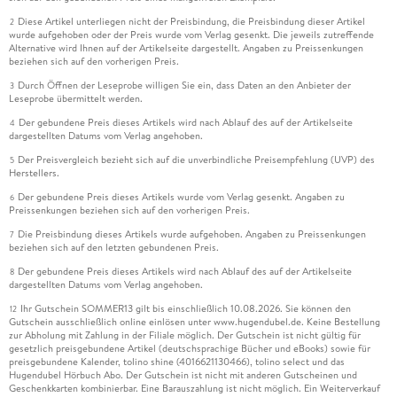
Diese Artikel unterliegen nicht der Preisbindung, die Preisbindung dieser Artikel
2
wurde aufgehoben oder der Preis wurde vom Verlag gesenkt. Die jeweils zutreffende
Alternative wird Ihnen auf der Artikelseite dargestellt. Angaben zu Preissenkungen
beziehen sich auf den vorherigen Preis.
Durch Öffnen der Leseprobe willigen Sie ein, dass Daten an den Anbieter der
3
Leseprobe übermittelt werden.
Der gebundene Preis dieses Artikels wird nach Ablauf des auf der Artikelseite
4
dargestellten Datums vom Verlag angehoben.
Der Preisvergleich bezieht sich auf die unverbindliche Preisempfehlung (UVP) des
5
Herstellers.
Der gebundene Preis dieses Artikels wurde vom Verlag gesenkt. Angaben zu
6
Preissenkungen beziehen sich auf den vorherigen Preis.
Die Preisbindung dieses Artikels wurde aufgehoben. Angaben zu Preissenkungen
7
beziehen sich auf den letzten gebundenen Preis.
Der gebundene Preis dieses Artikels wird nach Ablauf des auf der Artikelseite
8
dargestellten Datums vom Verlag angehoben.
Ihr Gutschein SOMMER13 gilt bis einschließlich 10.08.2026. Sie können den
12
Gutschein ausschließlich online einlösen unter www.hugendubel.de. Keine Bestellung
zur Abholung mit Zahlung in der Filiale möglich. Der Gutschein ist nicht gültig für
gesetzlich preisgebundene Artikel (deutschsprachige Bücher und eBooks) sowie für
preisgebundene Kalender, tolino shine (4016621130466), tolino select und das
Hugendubel Hörbuch Abo. Der Gutschein ist nicht mit anderen Gutscheinen und
Geschenkkarten kombinierbar. Eine Barauszahlung ist nicht möglich. Ein Weiterverkauf