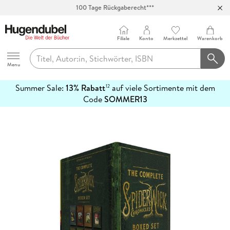
100 Tage Rückgaberecht***
Abholung in über 100 Filialen
Filiale
Konto
Merkzettel
Warenkorb
Hugendubel
Menu
Summer Sale:
13% Rabatt
auf viele Sortimente mit dem
12
mehr
Code
SOMMER13
erfahren