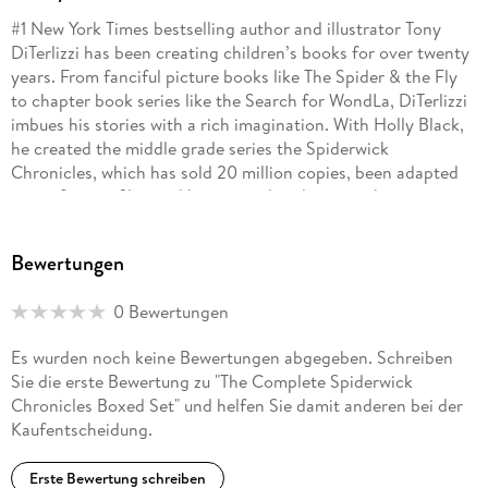
#1 New York Times bestselling author and illustrator Tony
DiTerlizzi has been creating children’s books for over twenty
years. From fanciful picture books like The Spider & the Fly
to chapter book series like the Search for WondLa, DiTerlizzi
imbues his stories with a rich imagination. With Holly Black,
he created the middle grade series the Spiderwick
Chronicles, which has sold 20 million copies, been adapted
into a feature film, and been translated in over thirty
countries. The Norman Rockwell Museum’s exhibition "Never
Abandon Imagination" featured artwork from the beginning
Bewertungen
of DiTerlizzi’s career as a contributing artist for Dungeons &
Dragons and broke attendance records. He has been
0 Bewertungen
featured in Time magazine and USA TODAY and on CNN,
PBS, NPR, the BBC, and the Today show.
Es wurden noch keine Bewertungen abgegeben. Schreiben
Sie die erste Bewertung zu "The Complete Spiderwick
Chronicles Boxed Set" und helfen Sie damit anderen bei der
Kaufentscheidung.
Erste Bewertung schreiben