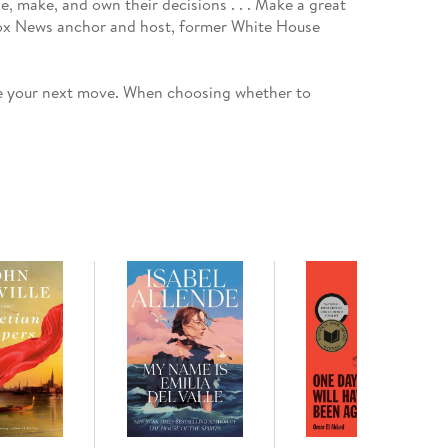
e, make, and own their decisions . . . Make a great
Fox News anchor and host, former White House
de your next move. When choosing whether to
chool, or start a relationship, how do you settle on
d that most consequential decisions boil down to
l in the courtroom during a federal murder trial,
ctical framework has helped him decide where to
 whether to run for Congress, and when to step away
ecisions and some lousy ones (and he admits to
hard-earned wisdom. Filled with surprising insights
s you how to
when to revise them)
r goals