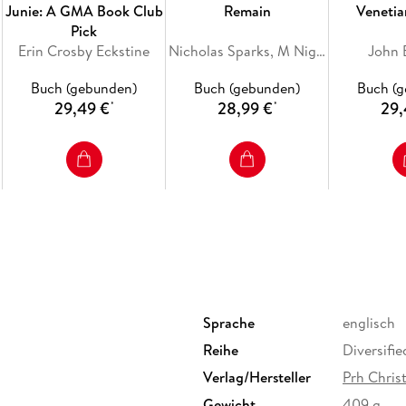
Junie: A GMA Book Club
Remain
Venetia
• balance logic, emotion, and fear when facin
Pick
• take the right advice, from the right people 
Erin Crosby Eckstine
Nicholas Sparks, M Night Shyamalan
John 
• chart the course of your life with the end go
Buch (gebunden)
Buch (gebunden)
Buch (
Reading Start, Stay, or Leave is like sitting o
29,49 €
28,99 €
29,
*
*
friend. Filled with humor, heartbreak, practical
book will teach you how to approach trajecto
knowledge that, whatever happens, you’ve mad
Sprache
englisch
Reihe
Diversifie
Verlag/Hersteller
Prh Christ
Gewicht
409 g