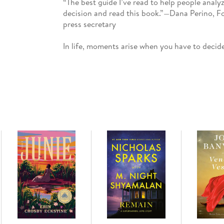
“The best guide I’ve read to help people analyz
decision and read this book.”—Dana Perino, 
press secretary
In life, moments arise when you have to deci
accept a new job, purchase a house, attend a s
which direction to take? Trey Gowdy has foun
three simple options: start, stay, or leave.
Gowdy first developed this decision-making too
and it has guided his life ever since. The pra
raise his family, when to leave his dream job,
from political life.
Over the years, Gowdy has made some great d
both). In Start, Stay, or Leave, he shares his 
and questions, this personal playbook teache
• craft your unique vision of success
• consult your dreams with wisdom (and know 
• assess the price worth paying to achieve you