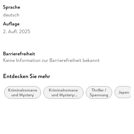
Sprache
deutsch
Auflage
2. Aufl. 2025
Seitenanzahl
272
Barrierefreiheit
Reihe
Keine Information zur Barrierefreiheit bekannt
HEN NA, 1
Autor/Autorin
Entdecken Sie mehr
Uketsu
Kriminalromane
Kriminalromane
Thriller /
Übersetzung
Japan
und Mystery
und Mystery:
Spannung
Heike Patzschke
Privatdetektiv /
Amateurdetektive
Verlag/Hersteller
Lübbe
Originaltitel
Henna e (Strange Pictures)