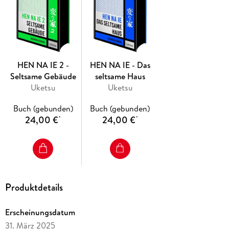
Mitdenk-Thrillern Dieses Buch gibt es in zwei Versionen: mit
und ohne Farbschnitt. Sobald die Farbschnitt-Ausgabe
ausverkauft ist, liefern wir die Ausgabe ohne Farbschnitt aus.
HEN NA IE 2 -
HEN NA IE - Das
Seltsame Gebäude
seltsame Haus
Uketsu
Uketsu
Buch (gebunden)
Buch (gebunden)
24,00 €
24,00 €
*
*
Produktdetails
Erscheinungsdatum
31. März 2025