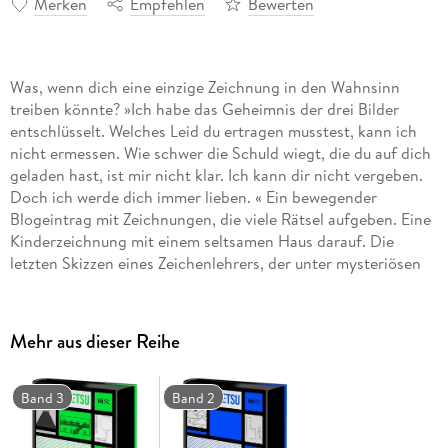
Merken
Empfehlen
Bewerten
Was, wenn dich eine einzige Zeichnung in den Wahnsinn
treiben könnte? »Ich habe das Geheimnis der drei Bilder
entschlüsselt. Welches Leid du ertragen musstest, kann ich
nicht ermessen. Wie schwer die Schuld wiegt, die du auf dich
geladen hast, ist mir nicht klar. Ich kann dir nicht vergeben.
Doch ich werde dich immer lieben. « Ein bewegender
Blogeintrag mit Zeichnungen, die viele Rätsel aufgeben. Eine
Kinderzeichnung mit einem seltsamen Haus darauf. Die
letzten Skizzen eines Zeichenlehrers, der unter mysteriösen
Umständen ums Leben gekommen ist. Hängen alle diese
Bilder zusammen? Zumal immer wieder Menschen sterben,
die mit ihnen zu tun haben? Zwei Journalisten kommen dem
Mehr aus dieser Reihe
Geheimnis auf die Spur. Kurz darauf ist einer von ihnen tot. . .
Tauche ein, aber sei gewarnt: Was du gesehen hast, wirst du
nie wieder vergessen! Ein Roman, der durch Skizzen &
Band 3
Band 2
Dokumente zum Miträtseln einlädt - mit SogwirkungFür Fans
von psychologischem Horror, True-Crime-Stimmung &