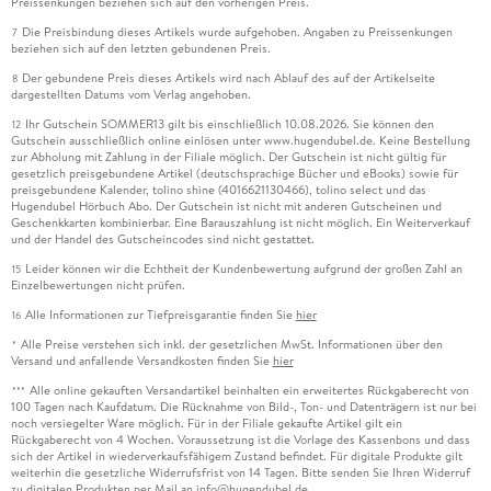
Preissenkungen beziehen sich auf den vorherigen Preis.
Die Preisbindung dieses Artikels wurde aufgehoben. Angaben zu Preissenkungen
7
beziehen sich auf den letzten gebundenen Preis.
Der gebundene Preis dieses Artikels wird nach Ablauf des auf der Artikelseite
8
dargestellten Datums vom Verlag angehoben.
Ihr Gutschein SOMMER13 gilt bis einschließlich 10.08.2026. Sie können den
12
Gutschein ausschließlich online einlösen unter www.hugendubel.de. Keine Bestellung
zur Abholung mit Zahlung in der Filiale möglich. Der Gutschein ist nicht gültig für
gesetzlich preisgebundene Artikel (deutschsprachige Bücher und eBooks) sowie für
preisgebundene Kalender, tolino shine (4016621130466), tolino select und das
Hugendubel Hörbuch Abo. Der Gutschein ist nicht mit anderen Gutscheinen und
Geschenkkarten kombinierbar. Eine Barauszahlung ist nicht möglich. Ein Weiterverkauf
und der Handel des Gutscheincodes sind nicht gestattet.
Leider können wir die Echtheit der Kundenbewertung aufgrund der großen Zahl an
15
Einzelbewertungen nicht prüfen.
Alle Informationen zur Tiefpreisgarantie finden Sie
hier
16
Alle Preise verstehen sich inkl. der gesetzlichen MwSt. Informationen über den
*
Versand und anfallende Versandkosten finden Sie
hier
Alle online gekauften Versandartikel beinhalten ein erweitertes Rückgaberecht von
***
100 Tagen nach Kaufdatum. Die Rücknahme von Bild-, Ton- und Datenträgern ist nur bei
noch versiegelter Ware möglich. Für in der Filiale gekaufte Artikel gilt ein
Rückgaberecht von 4 Wochen. Voraussetzung ist die Vorlage des Kassenbons und dass
sich der Artikel in wiederverkaufsfähigem Zustand befindet. Für digitale Produkte gilt
weiterhin die gesetzliche Widerrufsfrist von 14 Tagen. Bitte senden Sie Ihren Widerruf
zu digitalen Produkten per Mail an info@hugendubel.de.