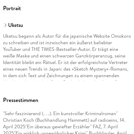
Portrait
Uketsu
Uketsu begann als Autor für die japanische Website Omokoro
zu schreiben und ist inzwischen ein äußerst beliebter
YouTuber und THE TIMES-Bestseller-Autor. Er trägt eine
weiße Maske und einen schwarzen Ganzkörperanzug, seine
Identität bleibt ein Rätsel. Er ist der erfolgreichste Vertreter
eines neuen Trends in Japan: des »Sketch Mystery«-Romans,
in dem sich Text und Zeichnungen zu einem spannenden
Mordrätsel verbinden. Seine Bücher haben das Krimi-Genre
in Japan entscheidend verändert.
Pressestimmen
"Sehr faszinierend (. . .). Ein kunstvoller Kriminalroman"
Christian Koch (Buchhandlung Hammett) auf radioeins, 14.
April 2025"Ein überaus gewiefter Erzähler" FAZ, 7. April
2025"Ein wirklich ungewöhnlicher Krimi" Buchblinzler, April