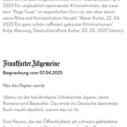
2025"Ein unglaublich spannender Kriminalroman, der zwar
kein "Page Tuner" im eigentlichen Sinn ist, der aber durch
seine Ruhe und Konzentration fesselt." Weser Kurier, 22. 04.
2025"Ein ganz schön raffiniert gebauter Kriminalroman"
Kolja Mensing, Deutschlandfunk Kultur, 02. 05. 2025"literary
sensation" The Guardian, 27. 01. 2025"Ein hoch spannender
Mysterykrimi aus Japan" Die Presse am Sonntag, 01. 06.
2025"Unglaublich faszinierend." Gerhard Pfister im SRF
Literaturclub, 3. 6. 2025"Uketsu hat sehr viele Register, die er
ziehen kann." Lukas Bärfuss im SRF Literaturclub, 3. 6.
2025"Für Rätselfüchse, die keine Angst vor literarischem Blut
Besprechung vom 07.04.2025
haben." Die Presse am Sonntag, 04. 06. 2025
Was das Papier verrät
Uketsu ist der berühmteste Unbekannte Japans, seine
Romane sind Bestseller. Das erste ins Deutsche übersetzte
Buch macht deutlich, warum das so ist.
Eine Person, die der Öffentlichkeit als schwarz gekleidetes