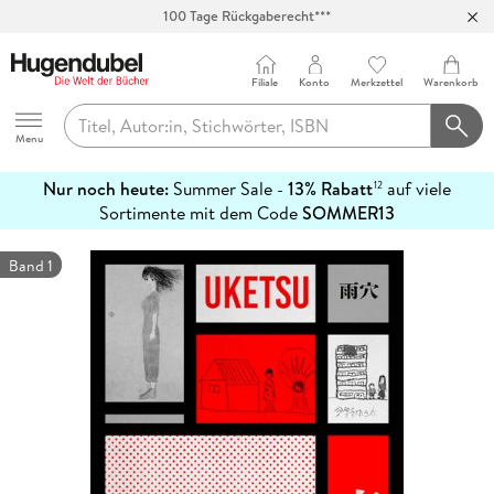
100 Tage Rückgaberecht***
Abholung in über 100 Filialen
Filiale
Konto
Merkzettel
Warenkorb
Hugendubel
Menu
Nur noch heute:
Summer Sale -
13% Rabatt
auf viele
12
mehr
Sortimente mit dem Code
SOMMER13
erfahren
Band 1