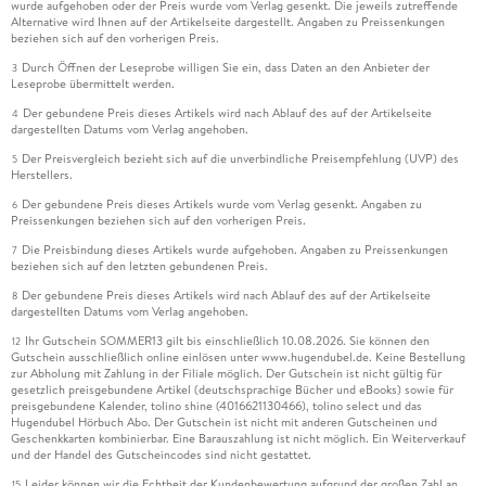
wurde aufgehoben oder der Preis wurde vom Verlag gesenkt. Die jeweils zutreffende
Alternative wird Ihnen auf der Artikelseite dargestellt. Angaben zu Preissenkungen
beziehen sich auf den vorherigen Preis.
Durch Öffnen der Leseprobe willigen Sie ein, dass Daten an den Anbieter der
3
Leseprobe übermittelt werden.
Der gebundene Preis dieses Artikels wird nach Ablauf des auf der Artikelseite
4
dargestellten Datums vom Verlag angehoben.
Der Preisvergleich bezieht sich auf die unverbindliche Preisempfehlung (UVP) des
5
Herstellers.
Der gebundene Preis dieses Artikels wurde vom Verlag gesenkt. Angaben zu
6
Preissenkungen beziehen sich auf den vorherigen Preis.
Die Preisbindung dieses Artikels wurde aufgehoben. Angaben zu Preissenkungen
7
beziehen sich auf den letzten gebundenen Preis.
Der gebundene Preis dieses Artikels wird nach Ablauf des auf der Artikelseite
8
dargestellten Datums vom Verlag angehoben.
Ihr Gutschein SOMMER13 gilt bis einschließlich 10.08.2026. Sie können den
12
Gutschein ausschließlich online einlösen unter www.hugendubel.de. Keine Bestellung
zur Abholung mit Zahlung in der Filiale möglich. Der Gutschein ist nicht gültig für
gesetzlich preisgebundene Artikel (deutschsprachige Bücher und eBooks) sowie für
preisgebundene Kalender, tolino shine (4016621130466), tolino select und das
Hugendubel Hörbuch Abo. Der Gutschein ist nicht mit anderen Gutscheinen und
Geschenkkarten kombinierbar. Eine Barauszahlung ist nicht möglich. Ein Weiterverkauf
und der Handel des Gutscheincodes sind nicht gestattet.
Leider können wir die Echtheit der Kundenbewertung aufgrund der großen Zahl an
15