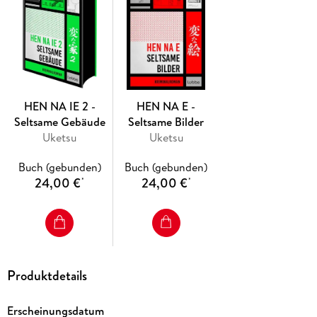
Und sobald du es betrittst, wirst du nicht mehr derselbe
Mensch sein. Ein Roman, der durch Skizzen und Dokumente
zum Miträtseln einlädt - mit Sogwirkung Für Fans von
psychologischem Horror, True-Crime-Stimmung & Mitdenk-
Thrillern
HEN NA IE 2 -
HEN NA E -
Seltsame Gebäude
Seltsame Bilder
Uketsu
Uketsu
Buch (gebunden)
Buch (gebunden)
24,00 €
24,00 €
*
*
Produktdetails
Erscheinungsdatum