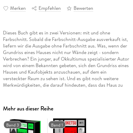
Merken
Empfehlen
Bewerten
Dieses Buch gibt es in zwei Versionen: mit und ohne
Farbschnitt. Sobald die Farbschnitt-Ausgabe ausverkauft ist,
liefern wir die Ausgabe ohne Farbschnitt aus. Was, wenn der
Grundriss eines Hauses nicht nur Wände zeigt - sondern
Verbrechen? Ein junger, auf Okkultismus spezialisierter Autor
wird von einem Bekannten gebeten, sich den Grundriss eines
Hauses und Kaufobjekts anzuschauen, auf dem ein
versteckter Raum zu sehen ist. Und es gibt noch weitere
Merkwürdigkeiten, die darauf hindeuten, dass das Haus zu
üblen Zwecken benutzt wurde. Wer waren wohl die Bewohner
dieses Hauses? Stimmt es, dass ein eingesperrtes Kind darin
Morde begangen hat? Oder dass der Mann einer jungen Frau
Mehr aus dieser Reihe
darin auf unerklärliche Weise ums Leben kam? Sicher ist:
Hinter der harmlosen Fassade steckt viel mehr, als auf den
ersten Blick scheint - und die dunklen Geheimnisse, die das
Band 3
Band 1
seltsame Haus birgt, sind gefährlich . . . Das Haus wartet.