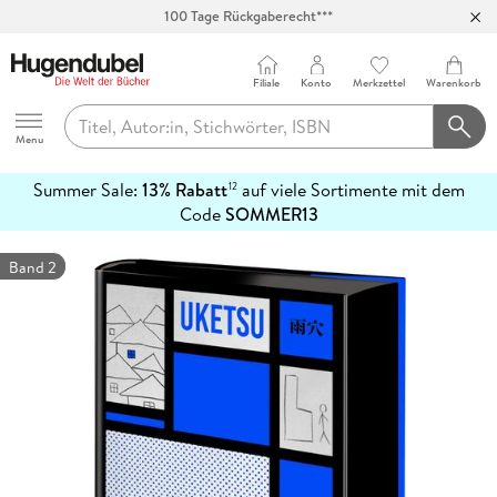
100 Tage Rückgaberecht***
Abholung in über 100 Filialen
Filiale
Konto
Merkzettel
Warenkorb
Hugendubel
Menu
Summer Sale:
13% Rabatt
auf viele Sortimente mit dem
12
mehr
Code
SOMMER13
erfahren
Band 2