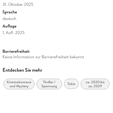
31. Oktober 2025
Sprache
deutsch
Auflage
1. Aufl. 2025
Seitenanzahl
224
Barrierefreiheit
Reihe
Keine Information zur Barrierefreiheit bekannt
HEN NA, 2
Autor/Autorin
Entdecken Sie mehr
Uketsu
Kriminalromane
Thriller /
ca. 2020 bis
Übersetzung
Tokio
und Mystery
Spannung
ca. 2029
Heike Patzschke
Verlag/Hersteller
Lübbe
Originalsprache