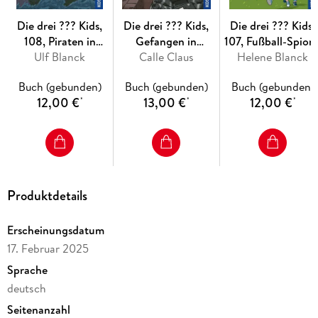
Die drei ??? Kids,
Die drei ??? Kids,
Die drei ??? Kids,
108, Piraten in
Gefangen in
107, Fußball-Spion
Rocky Beach
Ulf Blanck
Calle Claus
CubeMax
Helene Blanck
Buch (gebunden)
Buch (gebunden)
Buch (gebunden)
12,00 €
13,00 €
12,00 €
*
*
*
Produktdetails
Erscheinungsdatum
17. Februar 2025
Sprache
deutsch
Seitenanzahl