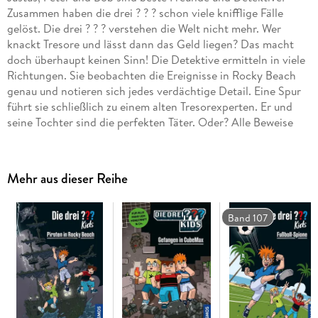
Zusammen haben die drei ? ? ? schon viele knifflige Fälle
gelöst. Die drei ? ? ? verstehen die Welt nicht mehr. Wer
knackt Tresore und lässt dann das Geld liegen? Das macht
doch überhaupt keinen Sinn! Die Detektive ermitteln in viele
Richtungen. Sie beobachten die Ereignisse in Rocky Beach
genau und notieren sich jedes verdächtige Detail. Eine Spur
führt sie schließlich zu einem alten Tresorexperten. Er und
seine Tochter sind die perfekten Täter. Oder? Alle Beweise
sprechen gegen die beiden. Mit Justus' scharfem Verstand,
Peters sportlichem Einsatz und Bobs Recherchen kommen
die Freunde der Auflösung des Rätsels näher. Seite für Seite
Mehr aus dieser Reihe
wird ihnen klarer, was hier los ist.
Band 107