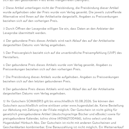
Diese Artikel unterliegen nicht der Preisbindung, die Preisbindung dieser Artikel
2
wurde aufgehoben oder der Preis wurde vom Verlag gesenkt. Die jeweils zutreffende
Alternative wird Ihnen auf der Artikelseite dargestellt. Angaben zu Preissenkungen
beziehen sich auf den vorherigen Preis.
Durch Öffnen der Leseprobe willigen Sie ein, dass Daten an den Anbieter der
3
Leseprobe übermittelt werden.
Der gebundene Preis dieses Artikels wird nach Ablauf des auf der Artikelseite
4
dargestellten Datums vom Verlag angehoben.
Der Preisvergleich bezieht sich auf die unverbindliche Preisempfehlung (UVP) des
5
Herstellers.
Der gebundene Preis dieses Artikels wurde vom Verlag gesenkt. Angaben zu
6
Preissenkungen beziehen sich auf den vorherigen Preis.
Die Preisbindung dieses Artikels wurde aufgehoben. Angaben zu Preissenkungen
7
beziehen sich auf den letzten gebundenen Preis.
Der gebundene Preis dieses Artikels wird nach Ablauf des auf der Artikelseite
8
dargestellten Datums vom Verlag angehoben.
Ihr Gutschein SOMMER13 gilt bis einschließlich 10.08.2026. Sie können den
12
Gutschein ausschließlich online einlösen unter www.hugendubel.de. Keine Bestellung
zur Abholung mit Zahlung in der Filiale möglich. Der Gutschein ist nicht gültig für
gesetzlich preisgebundene Artikel (deutschsprachige Bücher und eBooks) sowie für
preisgebundene Kalender, tolino shine (4016621130466), tolino select und das
Hugendubel Hörbuch Abo. Der Gutschein ist nicht mit anderen Gutscheinen und
Geschenkkarten kombinierbar. Eine Barauszahlung ist nicht möglich. Ein Weiterverkauf