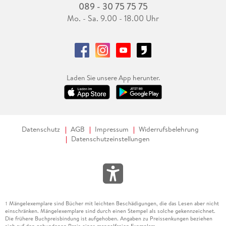
089 - 30 75 75 75
Mo. - Sa. 9.00 - 18.00 Uhr
Laden Sie unsere App herunter.
Datenschutz
AGB
Impressum
Widerrufsbelehrung
Datenschutzeinstellungen
Mängelexemplare sind Bücher mit leichten Beschädigungen, die das Lesen aber nicht
1
einschränken. Mängelexemplare sind durch einen Stempel als solche gekennzeichnet.
Die frühere Buchpreisbindung ist aufgehoben. Angaben zu Preissenkungen beziehen
sich auf den gebundenen Preis eines mangelfreien Exemplars.