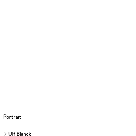
244 g
Größe (L/B/H)
146/210/17 mm
ISBN
9783440181027
Herstelleradresse
Franckh-Kosmos Verlags-GmbH & Co. KG, Pfizerstraße 5-7,
70184 Stuttgart, kosmos.de/servicecenter
Portrait
Ulf Blanck