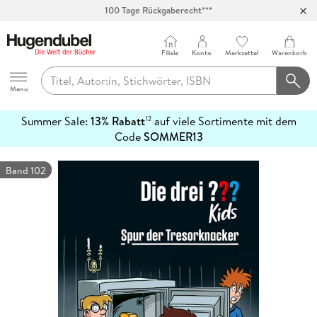
100 Tage Rückgaberecht***
Abholung in über 100 Filialen
Filiale
Konto
Merkzettel
Warenkorb
Hugendubel
Menu
Summer Sale:
13% Rabatt
auf viele Sortimente mit dem
12
mehr
Code
SOMMER13
erfahren
Band 102