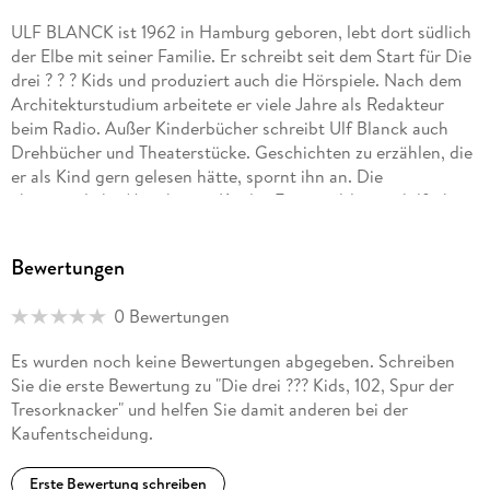
ULF BLANCK ist 1962 in Hamburg geboren, lebt dort südlich
der Elbe mit seiner Familie. Er schreibt seit dem Start für Die
drei ? ? ? Kids und produziert auch die Hörspiele. Nach dem
Architekturstudium arbeitete er viele Jahre als Redakteur
beim Radio. Außer Kinderbücher schreibt Ulf Blanck auch
Drehbücher und Theaterstücke. Geschichten zu erzählen, die
er als Kind gern gelesen hätte, spornt ihn an. Die
ehrenamtliche Mitarbeit in Kinder-Ferienzeltlagern hilft ihm
bei seinem Wunsch, zehn Jahre alt zu bleiben. Seine
Hosentaschen sind vollgestopft mit Dingen, die er auf der
Bewertungen
Straße aufsammelt und die zu nichts zu gebrauchen sind
außer für schöne Geschichten.
0 Bewertungen
Es wurden noch keine Bewertungen abgegeben. Schreiben
Sie die erste Bewertung zu "Die drei ??? Kids, 102, Spur der
Tresorknacker" und helfen Sie damit anderen bei der
Kaufentscheidung.
Erste Bewertung schreiben