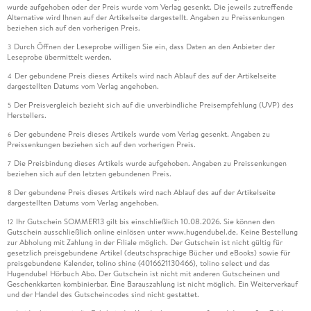
wurde aufgehoben oder der Preis wurde vom Verlag gesenkt. Die jeweils zutreffende
Alternative wird Ihnen auf der Artikelseite dargestellt. Angaben zu Preissenkungen
beziehen sich auf den vorherigen Preis.
Durch Öffnen der Leseprobe willigen Sie ein, dass Daten an den Anbieter der
3
Leseprobe übermittelt werden.
Der gebundene Preis dieses Artikels wird nach Ablauf des auf der Artikelseite
4
dargestellten Datums vom Verlag angehoben.
Der Preisvergleich bezieht sich auf die unverbindliche Preisempfehlung (UVP) des
5
Herstellers.
Der gebundene Preis dieses Artikels wurde vom Verlag gesenkt. Angaben zu
6
Preissenkungen beziehen sich auf den vorherigen Preis.
Die Preisbindung dieses Artikels wurde aufgehoben. Angaben zu Preissenkungen
7
beziehen sich auf den letzten gebundenen Preis.
Der gebundene Preis dieses Artikels wird nach Ablauf des auf der Artikelseite
8
dargestellten Datums vom Verlag angehoben.
Ihr Gutschein SOMMER13 gilt bis einschließlich 10.08.2026. Sie können den
12
Gutschein ausschließlich online einlösen unter www.hugendubel.de. Keine Bestellung
zur Abholung mit Zahlung in der Filiale möglich. Der Gutschein ist nicht gültig für
gesetzlich preisgebundene Artikel (deutschsprachige Bücher und eBooks) sowie für
preisgebundene Kalender, tolino shine (4016621130466), tolino select und das
Hugendubel Hörbuch Abo. Der Gutschein ist nicht mit anderen Gutscheinen und
Geschenkkarten kombinierbar. Eine Barauszahlung ist nicht möglich. Ein Weiterverkauf
und der Handel des Gutscheincodes sind nicht gestattet.