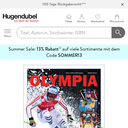
100 Tage Rückgaberecht***
Abholung in über 100 Filialen
Filiale
Konto
Merkzettel
Warenkorb
Hugendubel
Menu
Summer Sale:
13% Rabatt
auf viele Sortimente mit dem
12
mehr
Code
SOMMER13
erfahren