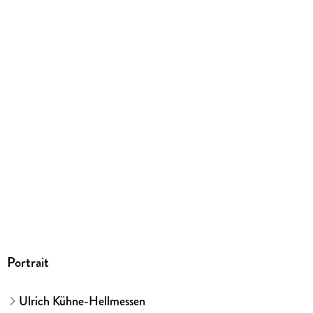
ISBN
9783730705766
Portrait
Ulrich Kühne-Hellmessen