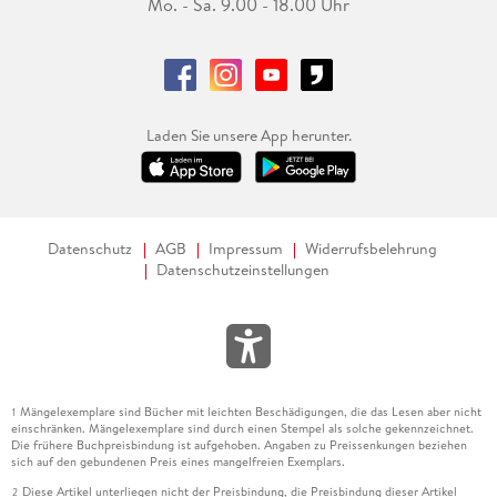
Mo. - Sa. 9.00 - 18.00 Uhr
Laden Sie unsere App herunter.
Datenschutz
AGB
Impressum
Widerrufsbelehrung
Datenschutzeinstellungen
Mängelexemplare sind Bücher mit leichten Beschädigungen, die das Lesen aber nicht
1
einschränken. Mängelexemplare sind durch einen Stempel als solche gekennzeichnet.
Die frühere Buchpreisbindung ist aufgehoben. Angaben zu Preissenkungen beziehen
sich auf den gebundenen Preis eines mangelfreien Exemplars.
Diese Artikel unterliegen nicht der Preisbindung, die Preisbindung dieser Artikel
2