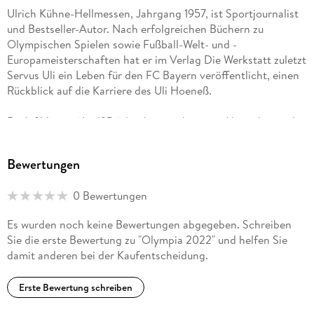
Ulrich Kühne-Hellmessen, Jahrgang 1957, ist Sportjournalist
und Bestseller-Autor. Nach erfolgreichen Büchern zu
Olympischen Spielen sowie Fußball-Welt- und -
Europameisterschaften hat er im Verlag Die Werkstatt zuletzt
Servus Uli ein Leben für den FC Bayern veröffentlicht, einen
Rückblick auf die Karriere des Uli Hoeneß.
Detlef Vetten (Jg. 1956) landete nach einem Abstecher in die
französische Schauspielerei bei der Schwäbischen Zeitung.
Weitere Stationen: die Münchner Abendzeitung, der Stern
Bewertungen
und Sports. Nach zehn Jahren als freier Journalist übernahm
Vetten die Chefredaktion von Horizont Sport Business, er
0 Bewertungen
führte die Lokalredaktion der AZ, war Chefreporter der
Nachrichtenagentur dapd und leitete das Opernmagazin
Es wurden noch keine Bewertungen abgegeben. Schreiben
Orpheus. Der Extremsportler wurde mehrfach mit Preisen
Sie die erste Bewertung zu "Olympia 2022" und helfen Sie
des Verbands Deutscher Sportjournalisten ausgezeichnet,
damit anderen bei der Kaufentscheidung.
schrieb ein Standardwerk u ber Adidas, verfasste eine
autorisierte Biografie über den Boxer Henry Maske und die
Erste Bewertung schreiben
literarische Reportage 50 Tage lebenslänglich. Sie landete
ebenso in den Bestsellerlisten wie Der Triumph von Rio 2014