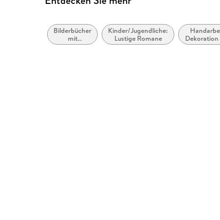
Entdecken Sie mehr
Bilderbücher
Kinder/Jugendliche:
Handarbei
mit
Lustige Romane
Dekoration
Erzähltexten
Kunsthand