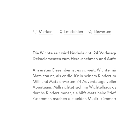
Merken
Empfehlen
Bewerten
Die Wichtelzeit wird kinderleicht! 24 Vorlese
Dekoelementen zum Herausnehmen und Aufst
Am ersten Dezember ist es so weit: Wichtelmäd
Mats staunt, als er die Tür in seinem Kinderzi
Milli und Mats erwarten 24 Adventstage volle
Abenteuer. Milli richtet sich im Wichtelhaus 
durchs Kinderzimmer, sie hilft Mats beim Stief
Zusammen machen die beiden Musik, kümmern s
werden sie richtig dicke Freunde. So vergeht d