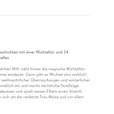
geschichten mit einer Wichteltür und 24
ellen
chen Milli zieht hinter die magische Wichteltür.
mmer entdeckt. Dann gibt es Wichtel also wirklich!
r weihnachtlicher Überraschungen und winterlicher
gemütlich ein und macht nächtliche Streifzüge
elputzen und spielt seinen Eltern einen Streich.
ich um die verletzte Frau Meise und vor allem
ie Weihnachtszeit wie im Fluge!