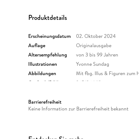
Produktdetails
Erscheinungsdatum
02. Oktober 2024
Auflage
Originalausgabe
Altersempfehlung
von 3 bis 99 Jahren
Illustrationen
Yvonne Sundag
Abbildungen
Mit fbg. Illus & Figuren zu
Größe (L/B/H)
365/264/19 mm
Herstelleradresse
Penguin Random House Verl
Straße 28, 81673 München,
Barrierefreiheit
produktsicherheit@penguin
Keine Information zur Barrierefreiheit bekannt