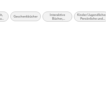
t,
Interaktive
Kinder/Jugendliche
Geschenkbücher
 und
Bücher,
Persönliche und
werk
Mitmachbücher,
soziale Themen:
Bastel-,
Emotionen,
Experimentier-
Stimmungen,
und
Gefühle und
Aktivitätssets
Verhaltensweisen
für Kinder