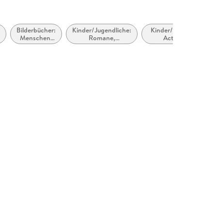
:
Bilderbücher:
Kinder/Jugendliche:
Kinder/Jugendliche:
Menschen,
Romane,
Action- und
Figuren,
Erzählungen,
Abenteuergeschichten
Charaktere
Tatsachenberichte