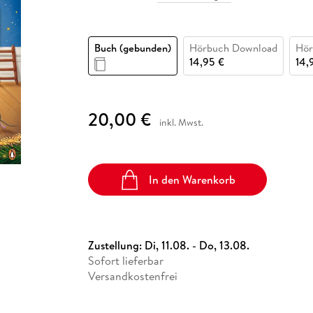
Fremdsprachige Bücher
n Lernhilfen
 Jugendbücher
eiber
Hörbuch Downloads im Bundle
cher
 Vergleich
 Puzzlezubehör
Lernen
New Adult
STABILO
Taschenbücher
hilfen
hriller
 Backen
er
lender
Ratgeber
Buch (gebunden)
Hörbuch Download
Hör
op
hriller
Romance
14,95 €
14,
Sachbücher
precher:innen
Science Fiction
20,00 €
inkl. Mwst.
Fremdsprachige Bücher
In den Warenkorb
Zustellung:
Di, 11.08. - Do, 13.08.
Sofort lieferbar
Versandkostenfrei