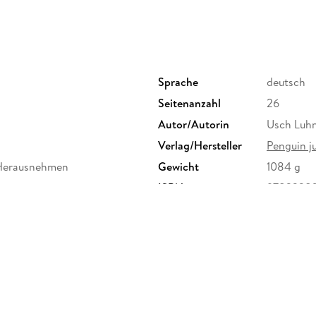
Ein wunderbar weihnachtliches Vorlesevergnüg
Heiligabend. Hochwertig ausgestattet im extr
Wichteltür zum Heraustrennen und 24 kleine
Sprache
deutsch
Seitenanzahl
26
In der gleichen Reihe erschienen:
Autor/Autorin
Usch Luh
Annette Herzog/ Laura Bednarski: Alle, alle f
Verlag/Hersteller
Penguin j
Geschichten zum Vorlesen (mit Weihnachtsb
m Herausnehmen
Gewicht
1084 g
Annette Moser/ Olga Strobel: Wie die Tierki
Vorlesen (mit herausnehmbaren Adventskalen
ISBN
9783328
agsgruppe GmbH, Neumarkter
Ausstattung: Mit fbg. Illus & Figuren zum He
randomhouse.de