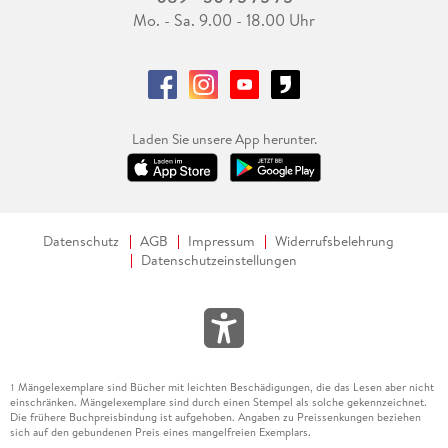
Mo. - Sa. 9.00 - 18.00 Uhr
Laden Sie unsere App herunter.
Datenschutz
AGB
Impressum
Widerrufsbelehrung
Datenschutzeinstellungen
Mängelexemplare sind Bücher mit leichten Beschädigungen, die das Lesen aber nicht
1
einschränken. Mängelexemplare sind durch einen Stempel als solche gekennzeichnet.
Die frühere Buchpreisbindung ist aufgehoben. Angaben zu Preissenkungen beziehen
sich auf den gebundenen Preis eines mangelfreien Exemplars.