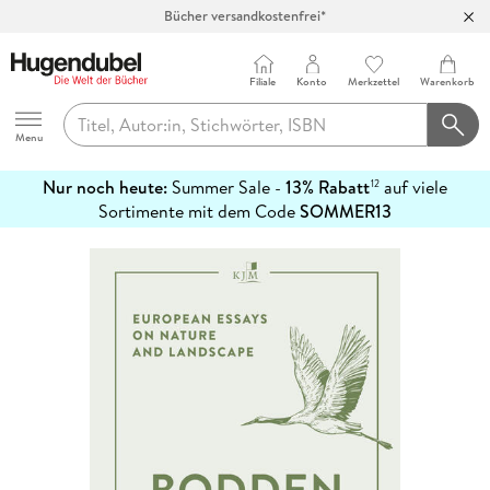
Bücher versandkostenfrei*
100 Tage Rückgaberecht***
Abholung in über 100 Filialen
Filiale
Konto
Merkzettel
Warenkorb
Hugendubel
Menu
Nur noch heute:
Summer Sale -
13% Rabatt
auf viele
12
mehr
Sortimente mit dem Code
SOMMER13
erfahren