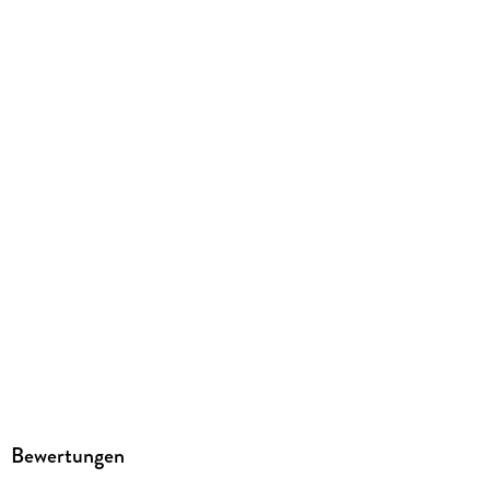
Herstelleradresse
KJM Buchverlag, Simrockstr. 9a, 22587 Hamburg,
info@jarchow-media.de
Bewertungen