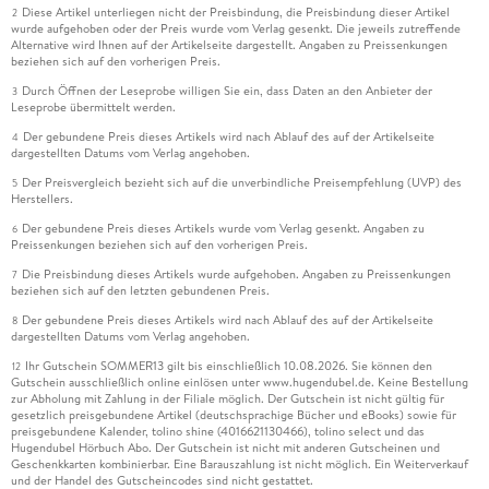
Diese Artikel unterliegen nicht der Preisbindung, die Preisbindung dieser Artikel
2
wurde aufgehoben oder der Preis wurde vom Verlag gesenkt. Die jeweils zutreffende
Alternative wird Ihnen auf der Artikelseite dargestellt. Angaben zu Preissenkungen
beziehen sich auf den vorherigen Preis.
Durch Öffnen der Leseprobe willigen Sie ein, dass Daten an den Anbieter der
3
Leseprobe übermittelt werden.
Der gebundene Preis dieses Artikels wird nach Ablauf des auf der Artikelseite
4
dargestellten Datums vom Verlag angehoben.
Der Preisvergleich bezieht sich auf die unverbindliche Preisempfehlung (UVP) des
5
Herstellers.
Der gebundene Preis dieses Artikels wurde vom Verlag gesenkt. Angaben zu
6
Preissenkungen beziehen sich auf den vorherigen Preis.
Die Preisbindung dieses Artikels wurde aufgehoben. Angaben zu Preissenkungen
7
beziehen sich auf den letzten gebundenen Preis.
Der gebundene Preis dieses Artikels wird nach Ablauf des auf der Artikelseite
8
dargestellten Datums vom Verlag angehoben.
Ihr Gutschein SOMMER13 gilt bis einschließlich 10.08.2026. Sie können den
12
Gutschein ausschließlich online einlösen unter www.hugendubel.de. Keine Bestellung
zur Abholung mit Zahlung in der Filiale möglich. Der Gutschein ist nicht gültig für
gesetzlich preisgebundene Artikel (deutschsprachige Bücher und eBooks) sowie für
preisgebundene Kalender, tolino shine (4016621130466), tolino select und das
Hugendubel Hörbuch Abo. Der Gutschein ist nicht mit anderen Gutscheinen und
Geschenkkarten kombinierbar. Eine Barauszahlung ist nicht möglich. Ein Weiterverkauf
und der Handel des Gutscheincodes sind nicht gestattet.