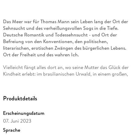
Das Meer war für Thomas Mann sein Leben lang der Ort der
Sehnsucht und des verheißungsvollen Sogs in die Tiefe.
Deutsche Romantik und Todessehnsucht - und Ort der
Befreiung von den Konventionen, den politischen,
literarischen, erotischen Zwängen des bürgerlichen Lebens.
Ort der Freiheit und des wahren Ich.
Vielleicht fängt alles dort an, wo seine Mutter das Glück der
Kindheit erlebt: im brasilianischen Urwald, in einem großen,
hellen Haus am Meer. Mit sieben kommt sie nach
Travemünde, in die deutsche dunkle Kälte, mit einer
Sehnsucht, die bleibt. Ihr Sohn Thomas wächst an der Ostsee
Produktdetails
auf, in Lübeck, aber sobald er kann, geht er in den Süden,
reist nach Italien, ans Mittelmeer, verliebt sich in junge
Erscheinungsdatum
Männer, folgt aber den Konventionen der Zeit und heiratet
Katia. Jahre später: Der Gang ins Exil. In Kalifornien, am
07. Juni 2023
Pazifik, wird er noch einmal ein anderer: Er kämpft gegen
Sprache
Hitler, für die Demokratie, für die Freiheit und nimmt die