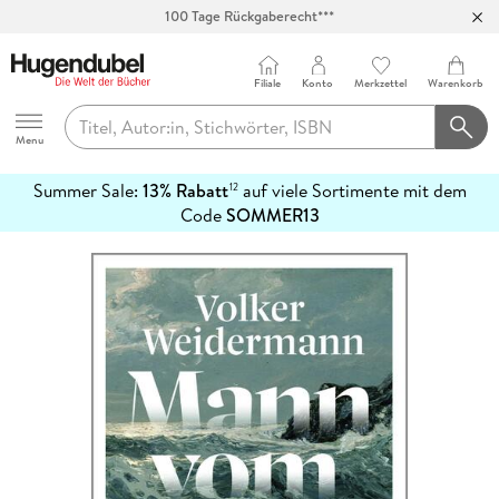
100 Tage Rückgaberecht***
Abholung in über 100 Filialen
Filiale
Konto
Merkzettel
Warenkorb
Hugendubel
Menu
Summer Sale:
13% Rabatt
auf viele Sortimente mit dem
12
mehr
Code
SOMMER13
erfahren