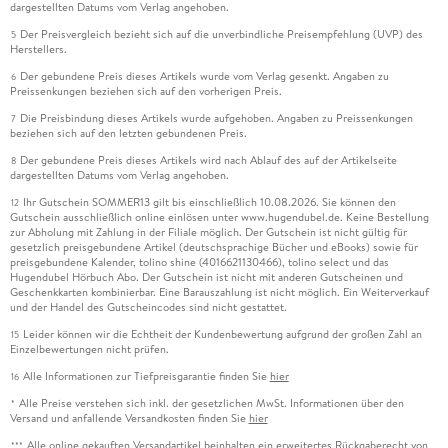
dargestellten Datums vom Verlag angehoben.
Der Preisvergleich bezieht sich auf die unverbindliche Preisempfehlung (UVP) des
5
Herstellers.
Der gebundene Preis dieses Artikels wurde vom Verlag gesenkt. Angaben zu
6
Preissenkungen beziehen sich auf den vorherigen Preis.
Die Preisbindung dieses Artikels wurde aufgehoben. Angaben zu Preissenkungen
7
beziehen sich auf den letzten gebundenen Preis.
Der gebundene Preis dieses Artikels wird nach Ablauf des auf der Artikelseite
8
dargestellten Datums vom Verlag angehoben.
Ihr Gutschein SOMMER13 gilt bis einschließlich 10.08.2026. Sie können den
12
Gutschein ausschließlich online einlösen unter www.hugendubel.de. Keine Bestellung
zur Abholung mit Zahlung in der Filiale möglich. Der Gutschein ist nicht gültig für
gesetzlich preisgebundene Artikel (deutschsprachige Bücher und eBooks) sowie für
preisgebundene Kalender, tolino shine (4016621130466), tolino select und das
Hugendubel Hörbuch Abo. Der Gutschein ist nicht mit anderen Gutscheinen und
Geschenkkarten kombinierbar. Eine Barauszahlung ist nicht möglich. Ein Weiterverkauf
und der Handel des Gutscheincodes sind nicht gestattet.
Leider können wir die Echtheit der Kundenbewertung aufgrund der großen Zahl an
15
Einzelbewertungen nicht prüfen.
Alle Informationen zur Tiefpreisgarantie finden Sie
hier
16
Alle Preise verstehen sich inkl. der gesetzlichen MwSt. Informationen über den
*
Versand und anfallende Versandkosten finden Sie
hier
Alle online gekauften Versandartikel beinhalten ein erweitertes Rückgaberecht von
***