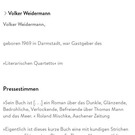
Volker Weidermann
Volker Weidermann,
geboren 1969 in Darmstadt, war Gastgeber des
»Literarischen Quartetts« im
ZDF
Pressestimmen
. Er ist Kulturkorrespondent der
»Sein Buch ist [. . .] ein Roman über das Dunkle, Glänzende,
Zeit
Bedrohliche, Verlockende, Befreiende über Thomas Mann
und das Meer. « Roland Mischke, Aachener Zeitung
und Autor zahlreicher Bücher, darunter »Träumer. Als die
Dichter die Macht übernahmen« und »Mann vom Meer«.
»Eigentlich ist dieses kurze Buch eine mit kundigen Strichen
Außerdem ist er Herausgeber der Reihe »Bücher meines