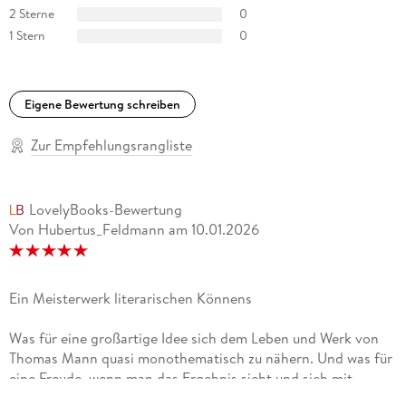
Fans geeignet. « Katja Eßbach, NDR
2 Sterne
0
1 Stern
0
Eigene Bewertung schreiben
Zur Empfehlungsrangliste
LovelyBooks-Bewertung
Von Hubertus_Feldmann
am
10.01.2026
Ein Meisterwerk literarischen Könnens
Was für eine großartige Idee sich dem Leben und Werk von
Thomas Mann quasi monothematisch zu nähern. Und was für
eine Freude, wenn man das Ergebnis sieht und sich mit
neuem Blick dem Schaffen eines der größten (des größten?)