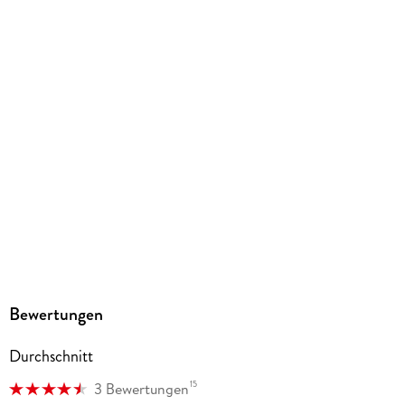
ISBN
9783770439126
Herstelleradresse
Egmont Verlagsgesellschaften mbH, Ritterstr. 26, 10969
Berlin, safety@egmont.de
Bewertungen
Durchschnitt
15
3 Bewertungen