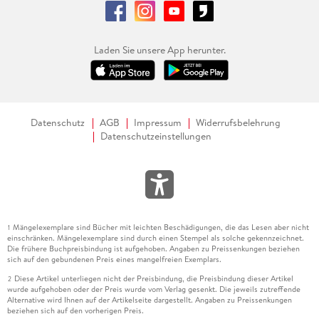
Laden Sie unsere App herunter.
Datenschutz
AGB
Impressum
Widerrufsbelehrung
Datenschutzeinstellungen
Mängelexemplare sind Bücher mit leichten Beschädigungen, die das Lesen aber nicht
1
einschränken. Mängelexemplare sind durch einen Stempel als solche gekennzeichnet.
Die frühere Buchpreisbindung ist aufgehoben. Angaben zu Preissenkungen beziehen
sich auf den gebundenen Preis eines mangelfreien Exemplars.
Diese Artikel unterliegen nicht der Preisbindung, die Preisbindung dieser Artikel
2
wurde aufgehoben oder der Preis wurde vom Verlag gesenkt. Die jeweils zutreffende
Alternative wird Ihnen auf der Artikelseite dargestellt. Angaben zu Preissenkungen
beziehen sich auf den vorherigen Preis.