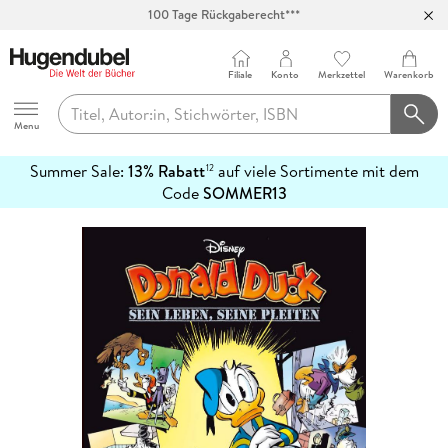
100 Tage Rückgaberecht***
Abholung in über 100 Filialen
Filiale
Konto
Merkzettel
Warenkorb
Hugendubel
Menu
Summer Sale:
13% Rabatt
auf viele Sortimente mit dem
12
mehr
Code
SOMMER13
erfahren