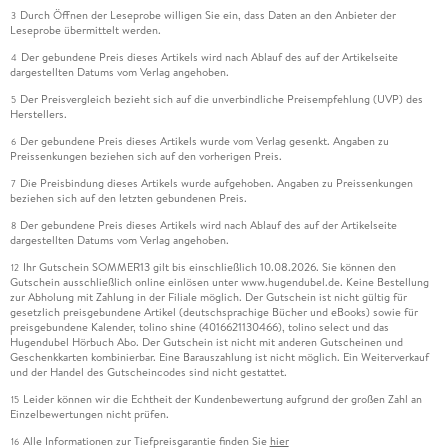
Durch Öffnen der Leseprobe willigen Sie ein, dass Daten an den Anbieter der
3
Leseprobe übermittelt werden.
Der gebundene Preis dieses Artikels wird nach Ablauf des auf der Artikelseite
4
dargestellten Datums vom Verlag angehoben.
Der Preisvergleich bezieht sich auf die unverbindliche Preisempfehlung (UVP) des
5
Herstellers.
Der gebundene Preis dieses Artikels wurde vom Verlag gesenkt. Angaben zu
6
Preissenkungen beziehen sich auf den vorherigen Preis.
Die Preisbindung dieses Artikels wurde aufgehoben. Angaben zu Preissenkungen
7
beziehen sich auf den letzten gebundenen Preis.
Der gebundene Preis dieses Artikels wird nach Ablauf des auf der Artikelseite
8
dargestellten Datums vom Verlag angehoben.
Ihr Gutschein SOMMER13 gilt bis einschließlich 10.08.2026. Sie können den
12
Gutschein ausschließlich online einlösen unter www.hugendubel.de. Keine Bestellung
zur Abholung mit Zahlung in der Filiale möglich. Der Gutschein ist nicht gültig für
gesetzlich preisgebundene Artikel (deutschsprachige Bücher und eBooks) sowie für
preisgebundene Kalender, tolino shine (4016621130466), tolino select und das
Hugendubel Hörbuch Abo. Der Gutschein ist nicht mit anderen Gutscheinen und
Geschenkkarten kombinierbar. Eine Barauszahlung ist nicht möglich. Ein Weiterverkauf
und der Handel des Gutscheincodes sind nicht gestattet.
Leider können wir die Echtheit der Kundenbewertung aufgrund der großen Zahl an
15
Einzelbewertungen nicht prüfen.
Alle Informationen zur Tiefpreisgarantie finden Sie
hier
16