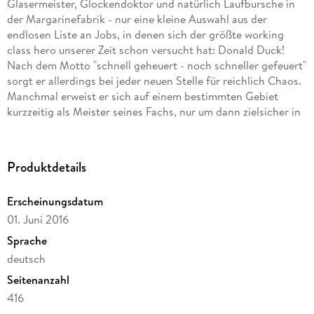
Glasermeister, Glockendoktor und natürlich Laufbursche in
der Margarinefabrik - nur eine kleine Auswahl aus der
endlosen Liste an Jobs, in denen sich der größte working
class hero unserer Zeit schon versucht hat: Donald Duck!
Nach dem Motto "schnell geheuert - noch schneller gefeuert"
sorgt er allerdings bei jeder neuen Stelle für reichlich Chaos.
Manchmal erweist er sich auf einem bestimmten Gebiet
kurzzeitig als Meister seines Fachs, nur um dann zielsicher in
umso größere Katastrophen zu steuern. Aber Donald wäre
nicht Donald, wenn er nicht immer wieder aufstehen und
seinen Weg gehen würde - und an Rente ist auch nach acht
Produktdetails
Jahrzehnten Maloche noch lange nicht zu denken! Dieses
Buch dokumentiert eine einzigartige Karriere voller Pleiten,
Erscheinungsdatum
Jobs und Pannen.
01. Juni 2016
Sprache
deutsch
Seitenanzahl
416