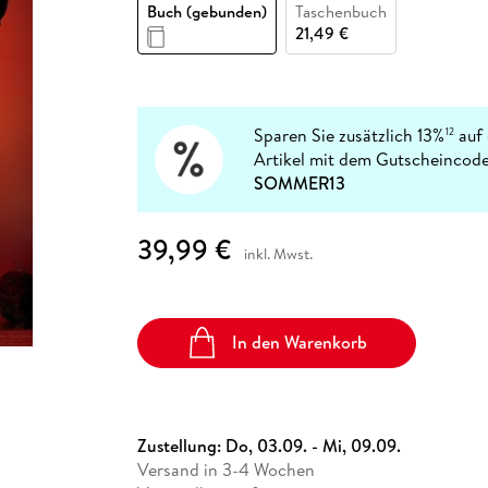
Fremdsprachige Bücher
Buch (gebunden)
Taschenbuch
n Lernhilfen
 Jugendbücher
eiber
Hörbuch Downloads im Bundle
cher
 Vergleich
 Puzzlezubehör
Lernen
New Adult
STABILO
21,49 €
Taschenbücher
hilfen
hriller
 Backen
er
lender
Ratgeber
op
hriller
Romance
Sachbücher
Sparen Sie zusätzlich 13%
auf 
12
precher:innen
Artikel mit dem Gutscheincode
Science Fiction
SOMMER13
Fremdsprachige Bücher
39,99 €
inkl. Mwst.
In den Warenkorb
Zustellung:
Do, 03.09. - Mi, 09.09.
Versand in 3-4 Wochen