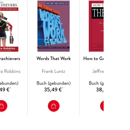
rachievers
Words That Work
How to Get to the Top
ra Robbins
Frank Luntz
Jeffrey J. Fox
gebunden)
Buch (gebunden)
Buch (gebunden)
49 €
35,49 €
38,49 €
*
*
*