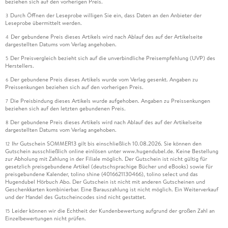
beziehen sich auf den vorherigen Preis.
Durch Öffnen der Leseprobe willigen Sie ein, dass Daten an den Anbieter der
3
Leseprobe übermittelt werden.
Der gebundene Preis dieses Artikels wird nach Ablauf des auf der Artikelseite
4
dargestellten Datums vom Verlag angehoben.
Der Preisvergleich bezieht sich auf die unverbindliche Preisempfehlung (UVP) des
5
Herstellers.
Der gebundene Preis dieses Artikels wurde vom Verlag gesenkt. Angaben zu
6
Preissenkungen beziehen sich auf den vorherigen Preis.
Die Preisbindung dieses Artikels wurde aufgehoben. Angaben zu Preissenkungen
7
beziehen sich auf den letzten gebundenen Preis.
Der gebundene Preis dieses Artikels wird nach Ablauf des auf der Artikelseite
8
dargestellten Datums vom Verlag angehoben.
Ihr Gutschein SOMMER13 gilt bis einschließlich 10.08.2026. Sie können den
12
Gutschein ausschließlich online einlösen unter www.hugendubel.de. Keine Bestellung
zur Abholung mit Zahlung in der Filiale möglich. Der Gutschein ist nicht gültig für
gesetzlich preisgebundene Artikel (deutschsprachige Bücher und eBooks) sowie für
preisgebundene Kalender, tolino shine (4016621130466), tolino select und das
Hugendubel Hörbuch Abo. Der Gutschein ist nicht mit anderen Gutscheinen und
Geschenkkarten kombinierbar. Eine Barauszahlung ist nicht möglich. Ein Weiterverkauf
und der Handel des Gutscheincodes sind nicht gestattet.
Leider können wir die Echtheit der Kundenbewertung aufgrund der großen Zahl an
15
Einzelbewertungen nicht prüfen.