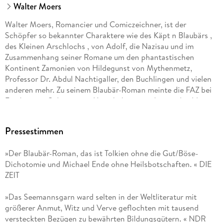
Walter Moers
Walter Moers, Romancier und Comiczeichner, ist der
Schöpfer so bekannter Charaktere wie des Käpt n Blaubärs ,
des Kleinen Arschlochs , von Adolf, die Nazisau und im
Zusammenhang seiner Romane um den phantastischen
Kontinent Zamonien von Hildegunst von Mythenmetz,
Professor Dr. Abdul Nachtigaller, den Buchlingen und vielen
anderen mehr. Zu seinem Blaubär-Roman meinte die FAZ bei
Erscheinen: Gelungenere Unterhaltung wird es in absehbarer
Zeit schwerlich geben.
Pressestimmen
»Der Blaubär-Roman, das ist Tolkien ohne die Gut/Böse-
Dichotomie und Michael Ende ohne Heilsbotschaften. « DIE
ZEIT
»Das Seemannsgarn ward selten in der Weltliteratur mit
größerer Anmut, Witz und Verve geflochten mit tausend
versteckten Bezügen zu bewährten Bildungsgütern. « NDR