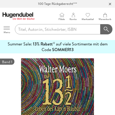
100 Tage Rückgaberecht***
Abholung in über 100 Filialen
Filiale
Konto
Merkzettel
Warenkorb
Hugendubel
Menu
Summer Sale:
13% Rabatt
auf viele Sortimente mit dem
12
mehr
Code
SOMMER13
erfahren
Band 1