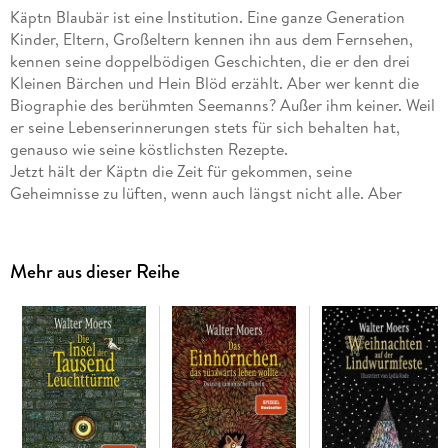
Käptn Blaubär ist eine Institution. Eine ganze Generation
Kinder, Eltern, Großeltern kennen ihn aus dem Fernsehen,
kennen seine doppelbödigen Geschichten, die er den drei
Kleinen Bärchen und Hein Blöd erzählt. Aber wer kennt die
Biographie des berühmten Seemanns? Außer ihm keiner. Weil
er seine Lebenserinnerungen stets für sich behalten hat,
genauso wie seine köstlichsten Rezepte.
Jetzt hält der Käptn die Zeit für gekommen, seine
Geheimnisse zu lüften, wenn auch längst nicht alle. Aber
allein die, die er preisgibt, reichen für dreizehneinhalb Leben
aus. Er charakterisiert seinen Blaubär-Roman selbst 'als ein
kühnes Unterfangen von epischen Ausmaß' und erklärt dies
Mehr aus dieser Reihe
damit, daß 'früher alles viel größer war - natürlich auch die
Abenteuer'.
Der große internationale Bestseller - komplett in Farbe
Ein Blaubär, wie ihn keiner kennt, entführt in eine Welt, in der
Phantasie und Humor auf abenteuerliche Weise außer
Kontrolle geraten sind: Auf dem Kontinent Zamonien sind
Sandstürme viereckig und Intelligenz ist eine übertragbare