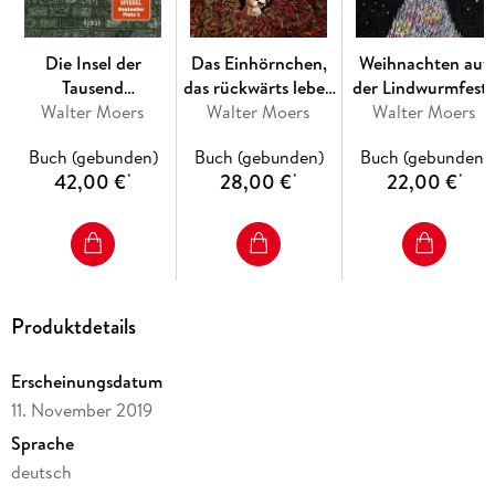
Krankheit, hinter jeder Idylle lauert eine tödliche Gefahr und
es hausen dort all jene Wesen, die aus dem normalen Leben
verbannt sind. In dreizehneinhalb Lebensabschnitten kämpft
Die Insel der
Das Einhörnchen,
Weihnachten auf
sich der blaue Bär durch ein märchenhaftes Reich, in dem
Tausend
das rückwärts leben
der Lindwurmfest
alles möglich ist - außer Langeweile.
Walter Moers
Leuchttürme
Walter Moers
wollte
Walter Moers
Folgende weitere Zamonienromane sind bislang erschienen:
Buch (gebunden)
Buch (gebunden)
Buch (gebunden)
42,00 €
28,00 €
22,00 €
*
*
*
Ensel und Krete
Rumo & die Wunder im Dunkeln
Die Stadt der Träumenden Bücher
Produktdetails
Der Schrecksenmeister
Erscheinungsdatum
Das Labyrinth der Träumenden Bücher
11. November 2019
Prinzessin Insomnia & der alptraumfarbene Nachtmahr
Sprache
deutsch
Weihnachten auf der Lindwurmfeste