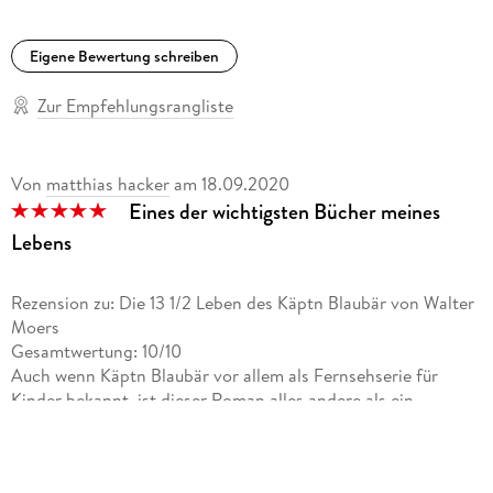
Eigene Bewertung schreiben
Zur Empfehlungsrangliste
Von
matthias hacker
am
18.09.2020
Eines der wichtigsten Bücher meines
Lebens
Rezension zu: Die 13 1/2 Leben des Käptn Blaubär von Walter
Moers
Gesamtwertung: 10/10
Auch wenn Käptn Blaubär vor allem als Fernsehserie für
Kinder bekannt, ist dieser Roman alles andere als ein
Kinderbuch. Ich würde es eher als ein Märchen für
Erwachsene bezeichnen. Blaubär ist ein Buch voller
Wortgewalt, man kann sich beim Lesen jedes Detail genau