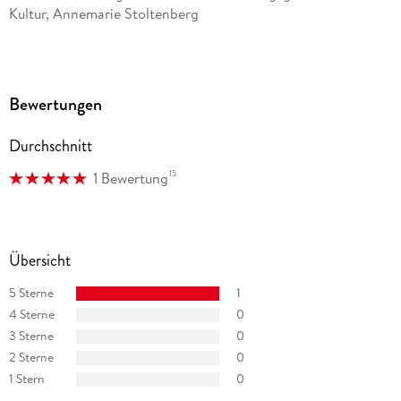
Kultur, Annemarie Stoltenberg
»Von Moral keine Spur, von Langeweile auch nicht. «
Hamburger Morgenpost
Bewertungen
Durchschnitt
15
1 Bewertung
Übersicht
5 Sterne
1
4 Sterne
0
3 Sterne
0
2 Sterne
0
1 Stern
0