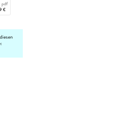
 pdf
9 €
diesen
: