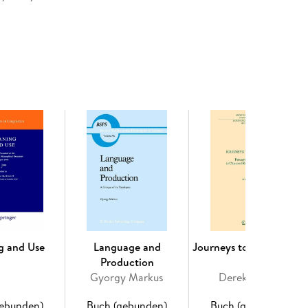
ation of health services. This makes it extremely
health needs. Women are also reluctant to disclose
result in physical feelings of shame, social
 Women living with HIV/AIDS who are also mothers
-infected. This unique book attempts to put
 focuses on issues relevant to women, motherhood
to individual women in different parts of the
 researchers who carry out their projects in
 contains empirical information based on real life
ealth care providers to implement socially and
iduals and groups who are living with HIV/AIDS in
olars and students in the domains of anthropology,
 & medicine and health professionals who have a
 who are mothers and living with HIV/AIDS from
g and Use
Language and
Journeys to a Graveyar
Production
Gyorgy Markus
Derek Offord
iving with HIV/AIDS: An Introduction. - Part I.
rowing Confidence? Family-Planning by HIV-
gebunden)
Buch (gebunden)
Buch (gebunden)