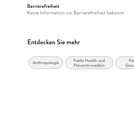
Europaplatz 3, 69115 Heidelb
Barrierefreiheit
ProductSafety@springernat
Keine Information zur Barrierefreiheit bekannt
Entdecken Sie mehr
Public Health und
Pe
Anthropologie
Präventivmedizin
Gesu
Gesund
Gesundh