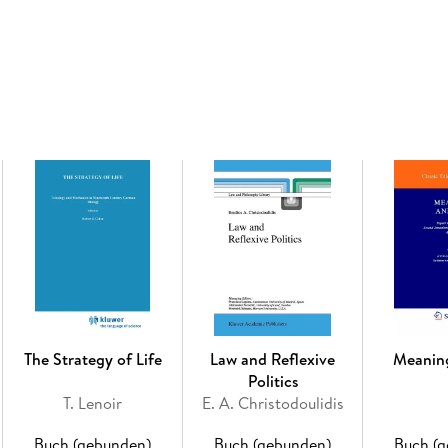
services, internalized stigma and a poor utiliz
difficult for women to take care of their own 
their HIV-positive status as they fear this may 
ostracism, violence, or expulsion from home.
carry a particularly heavy burden of being HIV
together results from empirical research and
and living with HIV/AIDS which have occurred 
globe. The book comprises chapters written by
different parts of the world, and each chapter
situations. This can be used as evidence for h
culturally appropriate services to assist indiv
many societies. The book is of interest to sch
sociology, social work, nursing, public health
specific interest in issues concerning women
cross-cultural perspective.
The Strategy of Life
Law and Reflexive
Meanin
Politics
Inhaltsverzeichnis
T. Lenoir
E. A. Christodoulidis
Preface. - Chapter 1. Women, Motherhood and L
Women, Reproduction and HIV. - Chapter 2. G
Buch (gebunden)
Buch (gebunden)
Buch (