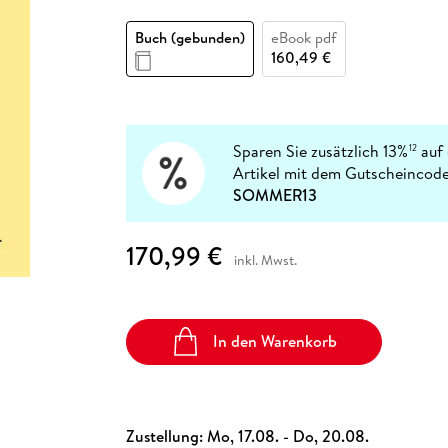
Fremdsprachige Bücher
n Lernhilfen
 Jugendbücher
eiber
Hörbuch Downloads im Bundle
cher
 Vergleich
 Puzzlezubehör
Lernen
New Adult
STABILO
Taschenbücher
Buch (gebunden)
eBook pdf
hilfen
hriller
 Backen
er
lender
Ratgeber
160,49 €
op
hriller
Romance
Sachbücher
precher:innen
Science Fiction
Sparen Sie zusätzlich 13%
auf 
12
Artikel mit dem Gutscheincode
Fremdsprachige Bücher
SOMMER13
170,99 €
inkl. Mwst.
In den Warenkorb
Zustellung:
Mo, 17.08. - Do, 20.08.