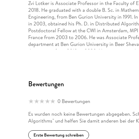
Zvi Lotker is Associate Professor in the Faculty of E
2018. He graduated with a double B. Sc. in Mathem
Engineering, from Ben Gurion University in 1991. I
in 2003, obtained his Ph. D. in Distributed Algorit
Postdoctoral Fellow at the CWI in Amsterdam, MPI
France from 2003 to 2006. He was Associate Prof
department at Ben Gurion University in Beer Shev
department from 2010 to 2020. His main research 
algorithms, sensor networks, and recently, social n
Bewertungen
0 Bewertungen
Es wurden noch keine Bewertungen abgegeben. Schr
Algorithms" und helfen Sie damit anderen bei der 
Erste Bewertung schreiben