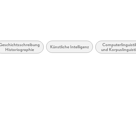
Geschichtsschreibung,
Computerlinguisti
Künstliche Intelligenz
Historiographie
und Korpuslinguist