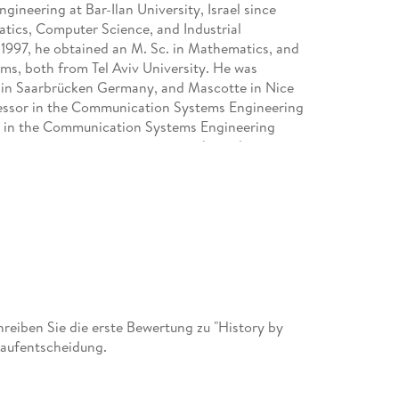
ngineering at Bar-Ilan University, Israel since
atics, Computer Science, and Industrial
n 1997, he obtained an M. Sc. in Mathematics, and
hms, both from Tel Aviv University. He was
 in Saarbrücken Germany, and Mascotte in Nice
essor in the Communication Systems Engineering
a in the Communication Systems Engineering
areas are communication networks, online
etworks.
eiben Sie die erste Bewertung zu "History by
Kaufentscheidung.