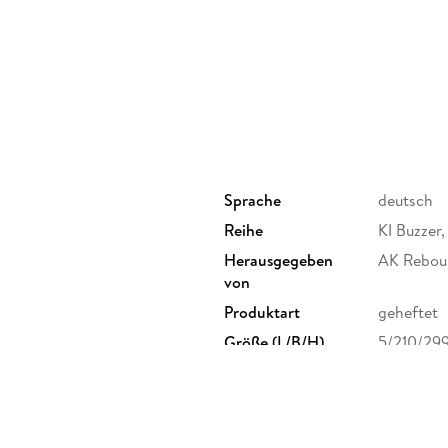
Sprache
deutsch
Reihe
KI Buzzer,
Herausgegeben
AK Rebo
von
Produktart
geheftet
Größe (L/B/H)
5/210/29
Herstelleradresse
AK Rebou
Rhein, Al