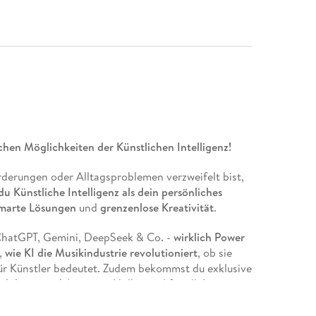
chen Möglichkeiten der Künstlichen Intelligenz!
rderungen oder Alltagsproblemen verzweifelt bist,
du Künstliche Intelligenz als dein persönliches
marte Lösungen
und
grenzenlose Kreativität
.
hatGPT, Gemini, DeepSeek & Co. -
wirklich Power
,
wie KI die Musikindustrie revolutioniert
, ob sie
für Künstler bedeutet. Zudem bekommst du exklusive
oduktion und Avatare
- Hollywood für alle!
r
kreative Projekte
- dieses Buch zeigt dir
praktisch