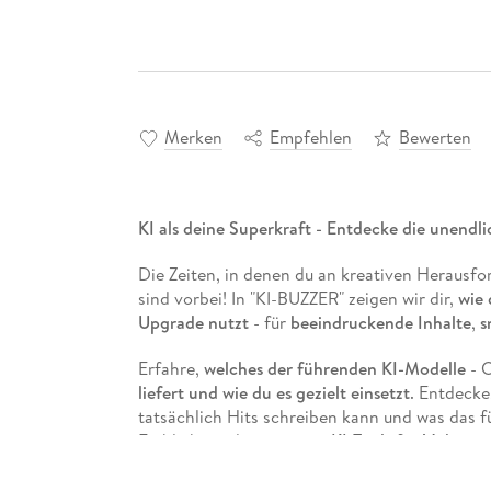
Merken
Empfehlen
Bewerten
KI als deine Superkraft - Entdecke die unendli
Die Zeiten, in denen du an kreativen Herausfo
sind vorbei! In "KI-BUZZER" zeigen wir dir,
wie 
Upgrade nutzt
- für
beeindruckende Inhalte
,
s
Erfahre,
welches der führenden KI-Modelle
- C
liefert
und wie du es gezielt einsetzt
. Entdecke
tatsächlich Hits schreiben kann und was das 
Einblicke in die
neuesten KI-Tools
für Videopr
Egal, ob für
Social Media
,
Business
,
Musik
ode