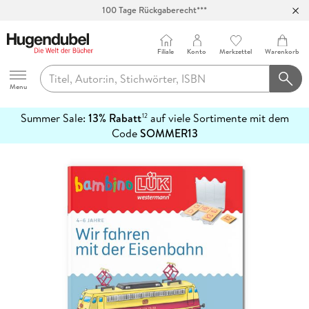
100 Tage Rückgaberecht***
Abholung in über 100 Filialen
Filiale
Konto
Merkzettel
Warenkorb
Hugendubel
Menu
Summer Sale:
13% Rabatt
auf viele Sortimente mit dem
12
mehr
Code
SOMMER13
erfahren