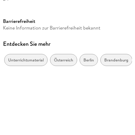
Altersempfehlung
von 4 bis 6 Jahren
Barrierefreiheit
Reihe
Keine Information zur Barrierefreiheit bekannt
Westermann Lernwelten GmbH
Verlag/Hersteller
Entdecken Sie mehr
Westermann Lernwelten
Produktart
Unterrichtsmaterial
Österreich
Berlin
Brandenburg
geheftet
Schulfach
Didaktik und Methodik
Spieldauer
beliebig
Anzahl Spielende
1
Gewicht
90 g