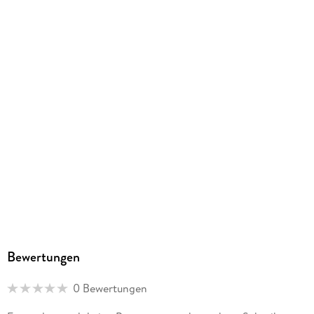
Größe (L/B/H)
208/150/5 mm
ISBN
9783072479110
Herstelleradresse
Westermann Lernwelten GmbH, Georg-Westermann-Allee
66, 38104 Braunschweig, Produktsicherheit,
service@westermann.de
Bewertungen
0 Bewertungen