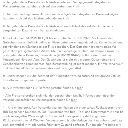
Der gebundene Preis dieses Artikels wurde vom Verlag gesenkt. Angaben zu
6
Preissenkungen beziehen sich auf den vorherigen Preis.
Die Preisbindung dieses Artikels wurde aufgehoben. Angaben zu Preissenkungen
7
beziehen sich auf den letzten gebundenen Preis.
Der gebundene Preis dieses Artikels wird nach Ablauf des auf der Artikelseite
8
dargestellten Datums vom Verlag angehoben.
Ihr Gutschein SOMMER13 gilt bis einschließlich 10.08.2026. Sie können den
12
Gutschein ausschließlich online einlösen unter www.hugendubel.de. Keine Bestellung
zur Abholung mit Zahlung in der Filiale möglich. Der Gutschein ist nicht gültig für
gesetzlich preisgebundene Artikel (deutschsprachige Bücher und eBooks) sowie für
preisgebundene Kalender, tolino shine (4016621130466), tolino select und das
Hugendubel Hörbuch Abo. Der Gutschein ist nicht mit anderen Gutscheinen und
Geschenkkarten kombinierbar. Eine Barauszahlung ist nicht möglich. Ein Weiterverkauf
und der Handel des Gutscheincodes sind nicht gestattet.
Leider können wir die Echtheit der Kundenbewertung aufgrund der großen Zahl an
15
Einzelbewertungen nicht prüfen.
Alle Informationen zur Tiefpreisgarantie finden Sie
hier
16
Alle Preise verstehen sich inkl. der gesetzlichen MwSt. Informationen über den
*
Versand und anfallende Versandkosten finden Sie
hier
Alle online gekauften Versandartikel beinhalten ein erweitertes Rückgaberecht von
***
100 Tagen nach Kaufdatum. Die Rücknahme von Bild-, Ton- und Datenträgern ist nur bei
noch versiegelter Ware möglich. Für in der Filiale gekaufte Artikel gilt ein
Rückgaberecht von 4 Wochen. Voraussetzung ist die Vorlage des Kassenbons und dass
sich der Artikel in wiederverkaufsfähigem Zustand befindet. Für digitale Produkte gilt