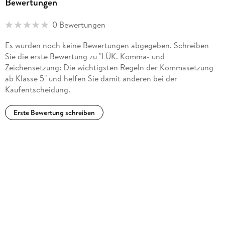
Bewertungen
9783837708868
Herstelleradresse
0 Bewertungen
Westermann Lernwelten GmbH, Georg-Westermann-Allee
66, 38104 Braunschweig, Produktsicherheit,
Es wurden noch keine Bewertungen abgegeben. Schreiben
service@westermann.de
Sie die erste Bewertung zu "LÜK. Komma- und
Zeichensetzung: Die wichtigsten Regeln der Kommasetzung
ab Klasse 5" und helfen Sie damit anderen bei der
Kaufentscheidung.
Erste Bewertung schreiben