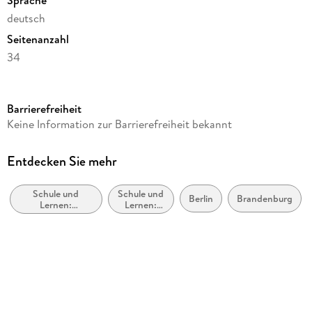
deutsch
Seitenanzahl
34
Altersempfehlung
von 6 bis 10 Jahren
Barrierefreiheit
Reihe
Keine Information zur Barrierefreiheit bekannt
Westermann Lernwelten GmbH
Autor/Autorin
Entdecken Sie mehr
Heiko Judith
Schule und
Schule und
Verlag/Hersteller
Berlin
Brandenburg
Lernen:
Lernen:
Westermann Lernwelten
Erstspracherwerb
Lehrbücher
Schulfach
Deutsch/ Kommunikation
Schulbuch-Region
Brandenburg, Berlin, Baden-Württemberg, Bayern, Bremen,
Hessen, Hamburg, Mecklenburg-Vorpommern,