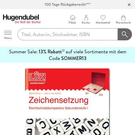
100 Tage Rückgaberecht***
Abholung in über 100 Filialen
Filiale
Konto
Merkzettel
Warenkorb
Hugendubel
Menu
Summer Sale:
13% Rabatt
auf viele Sortimente mit dem
12
mehr
Code
SOMMER13
erfahren