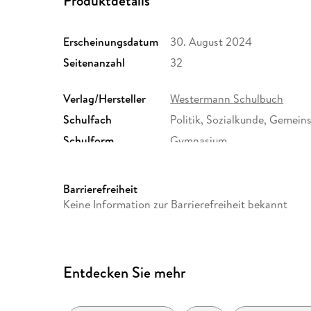
Produktdetails
Erscheinungsdatum
30. August 2024
Seitenanzahl
32
Verlag/Hersteller
Westermann Schulbuch
Schulfach
Politik, Sozialkunde, Gemei
Schulform
Gymnasium
Größe (L/B/H)
295/213/7 mm
Herstelleradresse
Westermann Bildungsmedien
Barrierefreiheit
Westermann-Allee 66, 38104
Keine Information zur Barrierefreiheit bekannt
Produktsicherheit, service
Entdecken Sie mehr