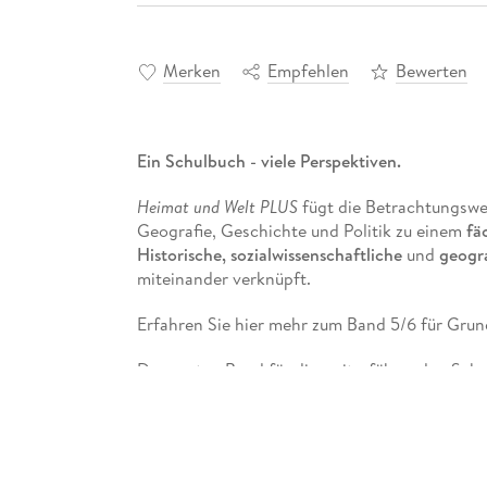
Merken
Empfehlen
Bewerten
Ein Schulbuch - viele Perspektiven.
Heimat und Welt PLUS
fügt die Betrachtungswei
Geografie, Geschichte und Politik zu einem
fä
Historische, sozialwissenschaftliche
und
geogra
miteinander verknüpft.
Erfahren Sie hier mehr zum Band 5/6 für Grun
Den ersten Band für die weiterführenden Schul