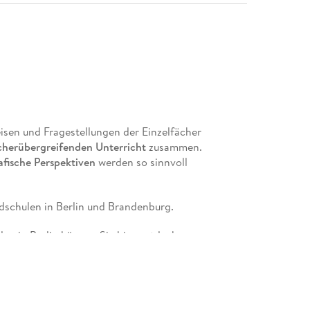
sen und Fragestellungen der Einzelfächer
cherübergreifenden Unterricht
zusammen.
fische Perspektiven
werden so sinnvoll
dschulen in Berlin und Brandenburg.
en in Berlin können Sie hier entdecken.