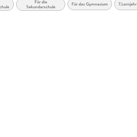
Für die
Für das Gymnasium
7.Lernjahr
chule
Sekundarschule