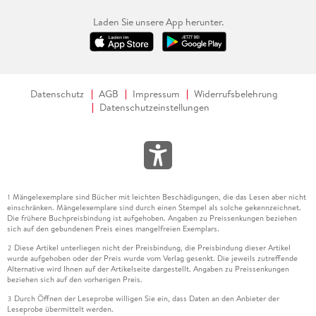
Laden Sie unsere App herunter.
Datenschutz
AGB
Impressum
Widerrufsbelehrung
Datenschutzeinstellungen
Mängelexemplare sind Bücher mit leichten Beschädigungen, die das Lesen aber nicht
1
einschränken. Mängelexemplare sind durch einen Stempel als solche gekennzeichnet.
Die frühere Buchpreisbindung ist aufgehoben. Angaben zu Preissenkungen beziehen
sich auf den gebundenen Preis eines mangelfreien Exemplars.
Diese Artikel unterliegen nicht der Preisbindung, die Preisbindung dieser Artikel
2
wurde aufgehoben oder der Preis wurde vom Verlag gesenkt. Die jeweils zutreffende
Alternative wird Ihnen auf der Artikelseite dargestellt. Angaben zu Preissenkungen
beziehen sich auf den vorherigen Preis.
Durch Öffnen der Leseprobe willigen Sie ein, dass Daten an den Anbieter der
3
Leseprobe übermittelt werden.