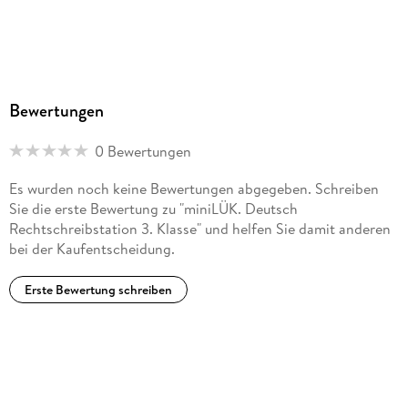
1 bis 2
Gewicht
75 g
Größe (L/B/H)
Bewertungen
237/156/5 mm
ISBN
0 Bewertungen
9783894141868
Herstelleradresse
Es wurden noch keine Bewertungen abgegeben. Schreiben
Sie die erste Bewertung zu "miniLÜK. Deutsch
Westermann Lernwelten GmbH, Georg-Westermann-Allee
Rechtschreibstation 3. Klasse" und helfen Sie damit anderen
66, 38104 Braunschweig, Produktsicherheit,
bei der Kaufentscheidung.
service@westermann.de
Erste Bewertung schreiben