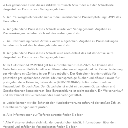
Der gebundene Preis dieses Artikels wird nach Ablauf des auf der Artikelseite
4
dargestellten Datums vom Verlag angehoben.
Der Preisvergleich bezieht sich auf die unverbindliche Preisempfehlung (UVP) des
5
Herstellers.
Der gebundene Preis dieses Artikels wurde vom Verlag gesenkt. Angaben zu
6
Preissenkungen beziehen sich auf den vorherigen Preis.
Die Preisbindung dieses Artikels wurde aufgehoben. Angaben zu Preissenkungen
7
beziehen sich auf den letzten gebundenen Preis.
Der gebundene Preis dieses Artikels wird nach Ablauf des auf der Artikelseite
8
dargestellten Datums vom Verlag angehoben.
Ihr Gutschein SOMMER13 gilt bis einschließlich 10.08.2026. Sie können den
12
Gutschein ausschließlich online einlösen unter www.hugendubel.de. Keine Bestellung
zur Abholung mit Zahlung in der Filiale möglich. Der Gutschein ist nicht gültig für
gesetzlich preisgebundene Artikel (deutschsprachige Bücher und eBooks) sowie für
preisgebundene Kalender, tolino shine (4016621130466), tolino select und das
Hugendubel Hörbuch Abo. Der Gutschein ist nicht mit anderen Gutscheinen und
Geschenkkarten kombinierbar. Eine Barauszahlung ist nicht möglich. Ein Weiterverkauf
und der Handel des Gutscheincodes sind nicht gestattet.
Leider können wir die Echtheit der Kundenbewertung aufgrund der großen Zahl an
15
Einzelbewertungen nicht prüfen.
Alle Informationen zur Tiefpreisgarantie finden Sie
hier
16
Alle Preise verstehen sich inkl. der gesetzlichen MwSt. Informationen über den
*
Versand und anfallende Versandkosten finden Sie
hier