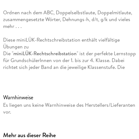
Ordnen nach dem ABC, Doppelselbstlaute, Doppelmitlaute,
zusammengesetzte Wörter, Dehnungs-h, d/t, g/k und vieles
mehr . . .
Diese miniLÜK-Rechtschreibstation enthält vielfältige
Übungen zu
Die "
miniLÜK-Rechtschreibstation
"
ist der perfekte Lernstopp
für GrundschülerInnen von der 1. bis zur 4. Klasse. Dabei
richtet sich jeder Band an die jeweilige Klassenstufe. Die
vielfältigen Übungen beinhalten die wichtigsten
Rechtschreibstrategien und konzentrieren sich auf die
zentralen Rechtschreibherausforderungen. Dabei ist das
Lernen und Arbeiten an der LÜK-Station besonders
Warnhinweise
motivierend, weil es spielerisch, eigenverantwortlich und mit
Es liegen uns keine Warnhinweise des Herstellers/Lieferanten
Selbstkontrolle erfolgen kann.
vor.
INHALTE
Mehr aus dieser Reihe
alphabetische Reihenfolge