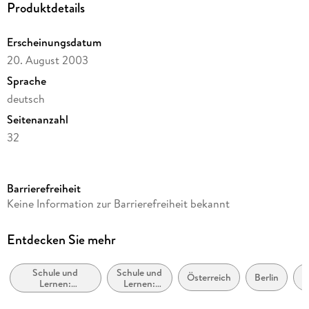
Produktdetails
Reimwörter
wörtliche Rede
Erscheinungsdatum
Rechtschreibstrategien (Verlängern, in Silben zerlegen,
20. August 2003
Mehrzahl bilden etc.)
Sprache
deutsch
Zur Bearbeitung dieses Übungsheftes wird das miniLÜK-
Kontrollgerät benötigt
Seitenanzahl
32
Altersempfehlung
ab 8 Jahre
Barrierefreiheit
Reihe
Keine Information zur Barrierefreiheit bekannt
Westermann Lernwelten GmbH
Autor/Autorin
Entdecken Sie mehr
Heiner Müller
Schule und
Schule und
Verlag/Hersteller
Österreich
Berlin
B
Lernen:
Lernen:
Westermann Lernwelten
Erstspracherwerb
Lehrbücher