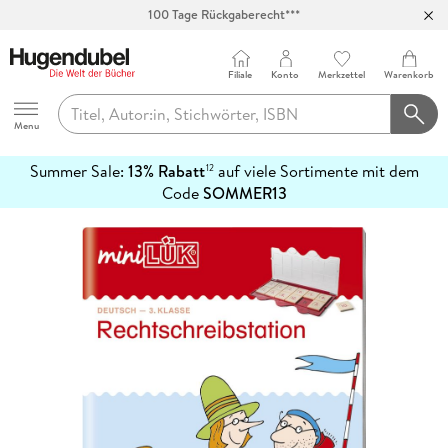
100 Tage Rückgaberecht***
Abholung in über 100 Filialen
Filiale
Konto
Merkzettel
Warenkorb
Hugendubel
Menu
Summer Sale:
13% Rabatt
auf viele Sortimente mit dem
12
mehr
Code
SOMMER13
erfahren