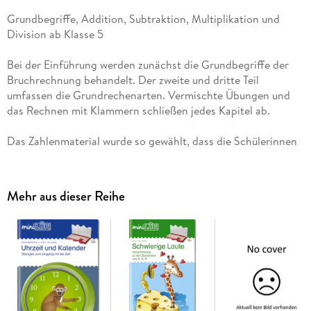
Grundbegriffe, Addition, Subtraktion, Multiplikation und
Division ab Klasse 5
Bei der Einführung werden zunächst die Grundbegriffe der
Bruchrechnung behandelt. Der zweite und dritte Teil
umfassen die Grundrechenarten. Vermischte Übungen und
das Rechnen mit Klammern schließen jedes Kapitel ab.
Das Zahlenmaterial wurde so gewählt, dass die Schülerinnen
und Schüler das Rechenverfahren üben können, ohne sich
mit zu großen Zahlen beschäftigen zu müssen.
Mehr aus dieser Reihe
Durch abwechslungsreiche Illustrationen werden
Rechenregeln, Merksätze, kleine Tipps und Hinweise für den
Lösungsweg gegeben.
Das Heft eignet sich sowohl als begleitendes als auch als
wiederholendes Übungsmaterial, wenn man sich in der
Bruchrechnung nicht mehr sicher fühlt.