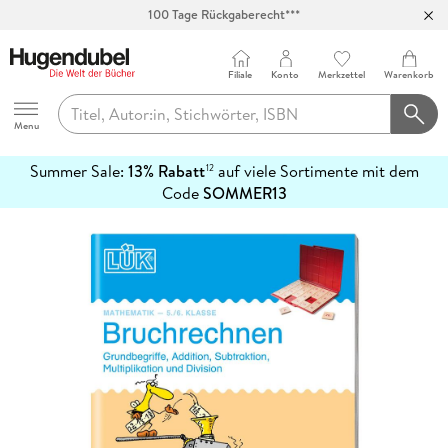
100 Tage Rückgaberecht***
Abholung in über 100 Filialen
Filiale
Konto
Merkzettel
Warenkorb
Hugendubel
Menu
Summer Sale:
13% Rabatt
auf viele Sortimente mit dem
12
mehr
Code
SOMMER13
erfahren