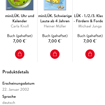
Zur Bearbeitung dieses Übungsheftes benötigen Sie das LÜK-
Kontrollgerät.
miniLÜK. Uhr und
miniLÜK. Schwierige
LÜK - 1./2./3. Klass
Kalender
Laute ab 4 Jahren
- Fördern & Forder
Carla Knoll
Heiner Müller
Michael Junga
Rätseltrainer
Buch (geheftet)
Buch (geheftet)
Buch (geheftet)
7,00 €
7,00 €
7,00 €
*
*
*
Produktdetails
Erscheinungsdatum
22. Januar 2002
Sprache
deutsch