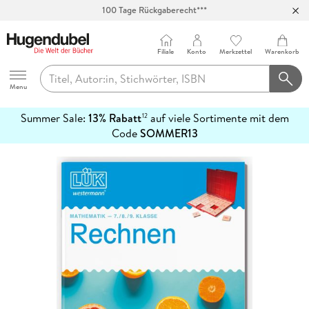
100 Tage Rückgaberecht***
Abholung in über 100 Filialen
Filiale
Konto
Merkzettel
Warenkorb
Hugendubel
Menu
Summer Sale:
13% Rabatt
auf viele Sortimente mit dem
12
mehr
Code
SOMMER13
erfahren