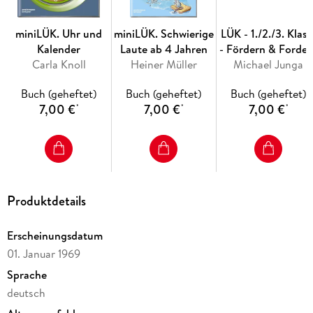
- Multiplikation von Brüchen
miniLÜK. Uhr und
miniLÜK. Schwierige
LÜK - 1./2./3. Klass
Kalender
Laute ab 4 Jahren
- Fördern & Forder
- Division von Brüchen
Carla Knoll
Heiner Müller
Michael Junga
Rätseltrainer
- Gemischte Aufgaben zur Bruchrechnung
Buch (geheftet)
Buch (geheftet)
Buch (geheftet)
7,00 €
7,00 €
7,00 €
*
*
*
- Das Ganze - der Grundwert - ist immer 100%
- Prozentsatz und Prozentwert
- Wie hoch ist der Grundwert?
Produktdetails
- Textaufgaben zur Prozentrechnung
- Zinssatz und Zinsen sind gefragt
Erscheinungsdatum
01. Januar 1969
- Wie viel beträgt das Kapital, Zinssatz oder Zinsen?
Sprache
- Textaufgaben zur Zinsrechnung
deutsch