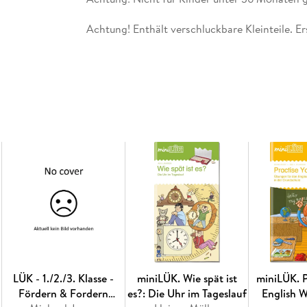
Achtung! Enthält verschluckbare Kleinteile. E
LÜK - 1./2./3. Klasse -
miniLÜK. Wie spät ist
miniLÜK. P
Fördern & Fordern
es?: Die Uhr im Tageslauf
English W