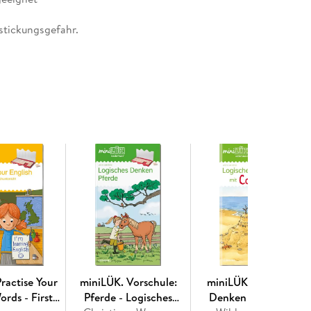
rstickungsgefahr.
ractise Your
miniLÜK. Vorschule:
miniLÜK, Logisches
ords - First
Pferde - Logisches
Denken mit Conni