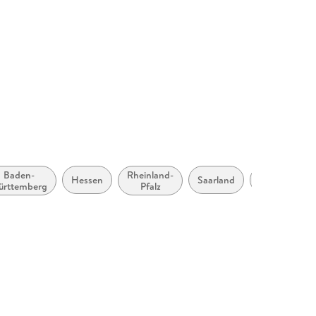
-Holstein, Saarland, Sachsen, Sachsen-Anhalt,
749434
Baden-
Rheinland-
Hessen
Saarland
Bremen
ürttemberg
Pfalz