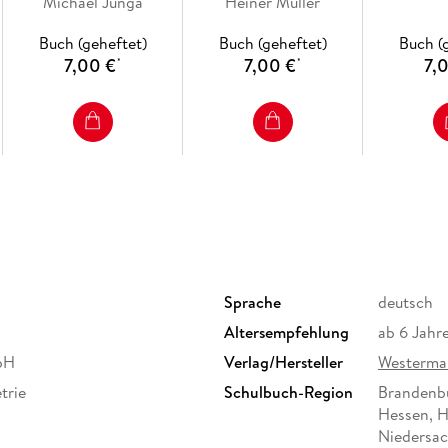
Michael Junga
Rätseltrainer
Heiner Müller
S
Buch (geheftet)
Buch (geheftet)
Buch (
7,00 €
7,00 €
7,
*
*
Sprache
deutsch
Altersempfehlung
ab 6 Jahr
bH
Verlag/Hersteller
Westerma
trie
Schulbuch-Region
Brandenbu
Hessen, 
Niedersac