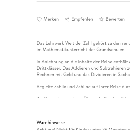
Merken
Empfehlen
Bewerten
Das Lehrwerk Welt der Zahl gehört zu den ren
im Mathematikunterricht der Grundschulen.
In Anlehnung an die Inhalte der Reihe enthäl
Drittklässer. Das Addieren und Subtrahieren z
Rechnen mit Geld und das Dividieren in Sach
Begleite Zahlix und Zahline auf ihrer Reise d
Zur Bearbeitung dieses Übungsheftes benötig
Warnhinweise
Achtung! Nicht für Kinder unter 36 Monaten 