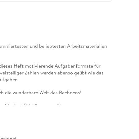
ommiertesten und beliebtesten Arbeitsmaterialien
t dieses Heft motivierende Aufgabenformate für
weistelliger Zahlen werden ebenso geübt wie das
aufgaben.
urch die wunderbare Welt des Rechnens!
en Sie das LÜK-Lösungsgerät.
geeignet