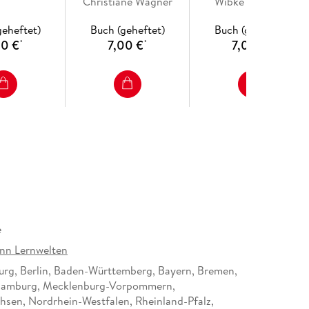
tep
Christiane Wagner
Denken
Wibke Bierwald
geheftet)
Buch (geheftet)
Buch (geheftet)
00 €
7,00 €
7,00 €
*
*
*
e
nn Lernwelten
rg, Berlin, Baden-Württemberg, Bayern, Bremen,
Hamburg, Mecklenburg-Vorpommern,
hsen, Nordrhein-Westfalen, Rheinland-Pfalz,