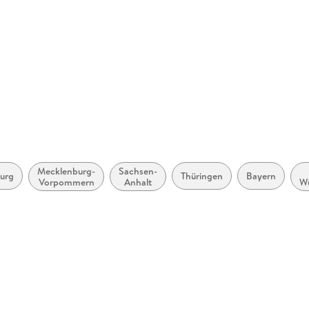
Schleswig
Thüringen
ptschule, Orientierungsstufe
Spieldauer
beliebig
len in Berlin und Brandenburg,
alle kombinierten Haupt- und
Gewicht
74 g
ISBN
9783837
H, Georg-Westermann-Allee
duktsicherheit,
Mecklenburg-
Sachsen-
urg
Thüringen
Bayern
Vorpommern
Anhalt
W