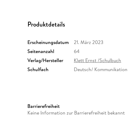
Produktdetails
Erscheinungsdatum
21. März 2023
Seitenanzahl
64
Verlag/Hersteller
Klett Ernst /Schulbuch
Schulfach
Deutsch/ Kommunikation
Schulform
Grundschule, Orientierungsst
Barrierefreiheit
Grundschulen in Berlin und 
Keine Information zur Barrierefreiheit bekannt
(alle kombinierten Haupt- un
Schulformübergreifend
Größe (L/B/H)
205/130/6 mm