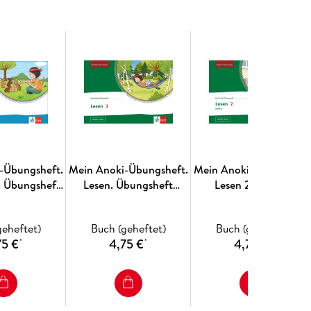
schenRegeln.
te: www. klett. de/anoki
-Übungsheft.
Mein Anoki-Übungsheft.
Mein Anoki-Übungsheft
. Übungsheft
Lesen. Übungsheft
Lesen 2. Heft A.
se 2/3
Klasse 3
Übungsheft Klasse 2
geheftet)
Buch (geheftet)
Buch (geheftet)
75 €
4,75 €
4,75 €
*
*
*