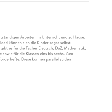
tständigen Arbeiten im Unterricht und zu Hause.
ad können sich die Kinder sogar selbst
gibt es für die Fächer Deutsch, DaZ, Mathematik,
e sowie für die Klassen eins bis sechs. Zum
Förderhefte. Diese können parallel zu den
rtikelund Verkleinerungsformen,
ormen)und Adjektiven,
ung vonPronomen,
Fragewörter,