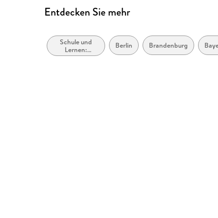
Entdecken Sie mehr
ISBN
9783121622214
Schule und
Berlin
Brandenburg
Bay
Lernen:
Erstsprache:
Grammatik und
Zeichensetzung