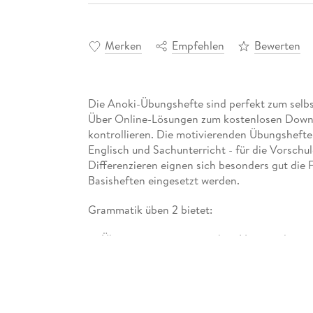
Merken
Empfehlen
Bewerten
Die Anoki-Übungshefte sind perfekt zum selbs
Über Online-Lösungen zum kostenlosen Downlo
kontrollieren. Die motivierenden Übungshefte 
Englisch und Sachunterricht - für die Vorschul
Differenzieren eignen sich besonders gut die 
Basisheften eingesetzt werden.
Grammatik üben 2 bietet:
Übungen zu prototypischen Nomen, deren A
Aufgaben zu Verben (Grund- und Personalf
einfach strukturierte Sätze unter Einbínd
ein erstes Kennenlernen der Satzarten und