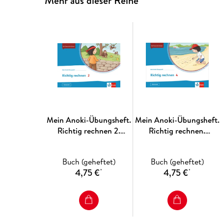
Mehr aus dieser Reihe
Mein Anoki-Übungsheft.
Mein Anoki-Übungsheft.
Richtig rechnen 2.
Richtig rechnen.
Übungsheft Klasse 2
Übungsheft Klasse 4
Buch (geheftet)
Buch (geheftet)
4,75 €
4,75 €
*
*