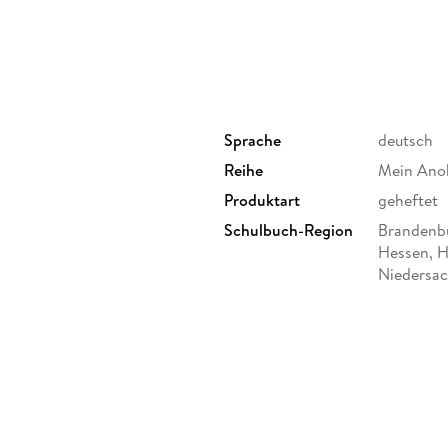
Sprache
deutsch
Reihe
Mein Ano
Produktart
geheftet
Schulbuch-Region
Brandenbu
Hessen, 
Niedersac
Schleswig
Thüringen
ufe bzw. Klasse 5/6 an
Gewicht
102 g
Brandenburg, Sekundarschule
d Realschularten),
Sonstiges
geheftet