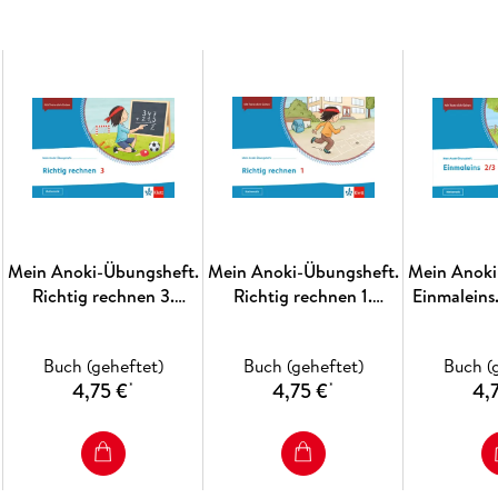
Merkreime für alle wichtigen grammatikali
Jetzt mehr erfahren über die Anoki-Übungshef
Mein Anoki-Übungsheft.
Mein Anoki-Übungsheft.
Mein Anoki
Richtig rechnen 3.
Richtig rechnen 1.
Einmaleins
Übungsheft Klasse 3
Übungsheft Klasse 1
Klas
Buch (geheftet)
Buch (geheftet)
Buch (
4,75 €
4,75 €
4,
*
*