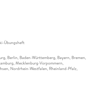
ki-Übungsheft
rg, Berlin, Baden-Württemberg, Bayern, Bremen,
Hamburg, Mecklenburg-Vorpommern,
hsen, Nordrhein-Westfalen, Rheinland-Pfalz,
-Holstein, Saarland, Sachsen, Sachsen-Anhalt,