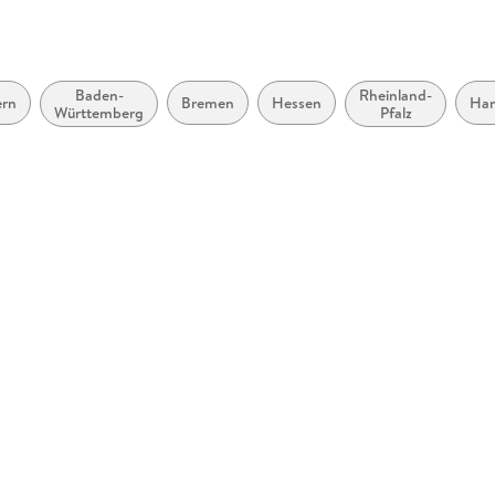
Herstelleradresse
Ernst Kle
Stuttgart
Baden-
Rheinland-
ern
Bremen
Hessen
Ha
Württemberg
Pfalz