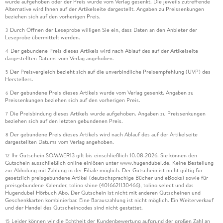
wurde aufgehoben oder der Preis wurde vom Verlag gesenkt. Die jeweils zutreffende
Alternative wird Ihnen auf der Artikelseite dargestellt. Angaben zu Preissenkungen
beziehen sich auf den vorherigen Preis.
Durch Öffnen der Leseprobe willigen Sie ein, dass Daten an den Anbieter der
3
Leseprobe übermittelt werden.
Der gebundene Preis dieses Artikels wird nach Ablauf des auf der Artikelseite
4
dargestellten Datums vom Verlag angehoben.
Der Preisvergleich bezieht sich auf die unverbindliche Preisempfehlung (UVP) des
5
Herstellers.
Der gebundene Preis dieses Artikels wurde vom Verlag gesenkt. Angaben zu
6
Preissenkungen beziehen sich auf den vorherigen Preis.
Die Preisbindung dieses Artikels wurde aufgehoben. Angaben zu Preissenkungen
7
beziehen sich auf den letzten gebundenen Preis.
Der gebundene Preis dieses Artikels wird nach Ablauf des auf der Artikelseite
8
dargestellten Datums vom Verlag angehoben.
Ihr Gutschein SOMMER13 gilt bis einschließlich 10.08.2026. Sie können den
12
Gutschein ausschließlich online einlösen unter www.hugendubel.de. Keine Bestellung
zur Abholung mit Zahlung in der Filiale möglich. Der Gutschein ist nicht gültig für
gesetzlich preisgebundene Artikel (deutschsprachige Bücher und eBooks) sowie für
preisgebundene Kalender, tolino shine (4016621130466), tolino select und das
Hugendubel Hörbuch Abo. Der Gutschein ist nicht mit anderen Gutscheinen und
Geschenkkarten kombinierbar. Eine Barauszahlung ist nicht möglich. Ein Weiterverkauf
und der Handel des Gutscheincodes sind nicht gestattet.
Leider können wir die Echtheit der Kundenbewertung aufgrund der großen Zahl an
15