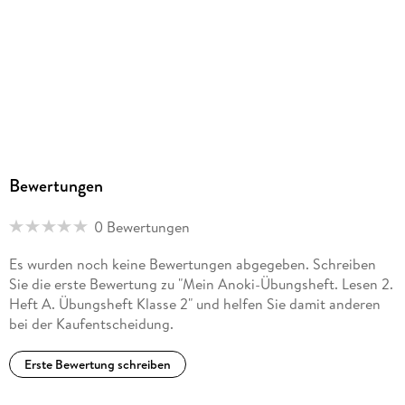
Sonstiges
geheftet
ISBN
9783121621552
Herstelleradresse
Ernst Klett Verlag GmbH, Rotebühlstraße 77, 70178
Stuttgart, Deutschland, produktsicherheit@klett.de
Bewertungen
0 Bewertungen
Es wurden noch keine Bewertungen abgegeben. Schreiben
Sie die erste Bewertung zu "Mein Anoki-Übungsheft. Lesen 2.
Heft A. Übungsheft Klasse 2" und helfen Sie damit anderen
bei der Kaufentscheidung.
Erste Bewertung schreiben