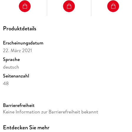
Produktdetails
Erscheinungsdatum
22. März 2021
Sprache
deutsch
Seitenanzahl
48
Reihe
Mein Anoki-Übungsheft
Barrierefreiheit
Verlag/Hersteller
Keine Information zur Barrierefreiheit bekannt
Klett Ernst /Schulbuch
Produktart
Entdecken Sie mehr