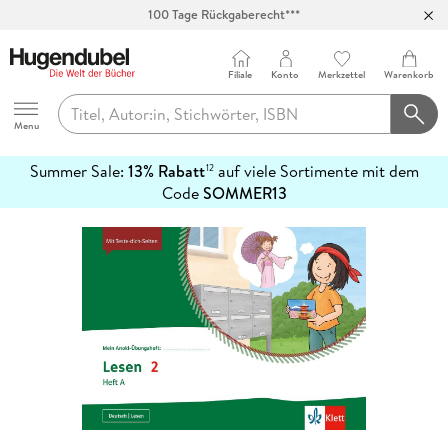
100 Tage Rückgaberecht***
Abholung in über 100 Filialen
Filiale
Konto
Merkzettel
Warenkorb
Hugendubel
Menu
Summer Sale:
13% Rabatt
auf viele Sortimente mit dem
12
mehr
Code
SOMMER13
erfahren