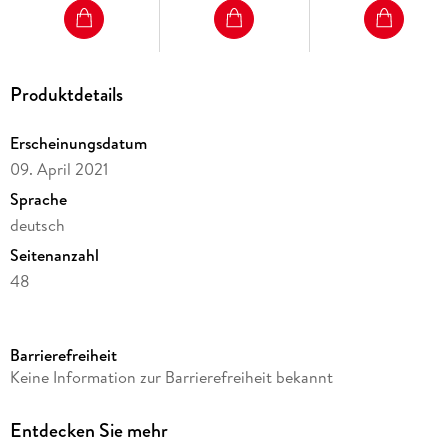
Produktdetails
Erscheinungsdatum
09. April 2021
Sprache
deutsch
Seitenanzahl
48
Reihe
Mein Anoki-Übungsheft
Barrierefreiheit
Verlag/Hersteller
Keine Information zur Barrierefreiheit bekannt
Klett Ernst /Schulbuch
Produktart
Entdecken Sie mehr