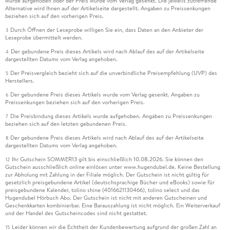
wurde aufgehoben oder der Preis wurde vom Verlag gesenkt. Die jeweils zutreffende
Alternative wird Ihnen auf der Artikelseite dargestellt. Angaben zu Preissenkungen
beziehen sich auf den vorherigen Preis.
Durch Öffnen der Leseprobe willigen Sie ein, dass Daten an den Anbieter der
3
Leseprobe übermittelt werden.
Der gebundene Preis dieses Artikels wird nach Ablauf des auf der Artikelseite
4
dargestellten Datums vom Verlag angehoben.
Der Preisvergleich bezieht sich auf die unverbindliche Preisempfehlung (UVP) des
5
Herstellers.
Der gebundene Preis dieses Artikels wurde vom Verlag gesenkt. Angaben zu
6
Preissenkungen beziehen sich auf den vorherigen Preis.
Die Preisbindung dieses Artikels wurde aufgehoben. Angaben zu Preissenkungen
7
beziehen sich auf den letzten gebundenen Preis.
Der gebundene Preis dieses Artikels wird nach Ablauf des auf der Artikelseite
8
dargestellten Datums vom Verlag angehoben.
Ihr Gutschein SOMMER13 gilt bis einschließlich 10.08.2026. Sie können den
12
Gutschein ausschließlich online einlösen unter www.hugendubel.de. Keine Bestellung
zur Abholung mit Zahlung in der Filiale möglich. Der Gutschein ist nicht gültig für
gesetzlich preisgebundene Artikel (deutschsprachige Bücher und eBooks) sowie für
preisgebundene Kalender, tolino shine (4016621130466), tolino select und das
Hugendubel Hörbuch Abo. Der Gutschein ist nicht mit anderen Gutscheinen und
Geschenkkarten kombinierbar. Eine Barauszahlung ist nicht möglich. Ein Weiterverkauf
und der Handel des Gutscheincodes sind nicht gestattet.
Leider können wir die Echtheit der Kundenbewertung aufgrund der großen Zahl an
15