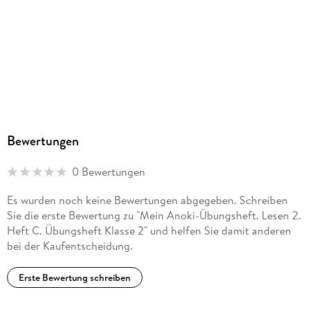
Sonstiges
geheftet
ISBN
9783121621590
Herstelleradresse
Ernst Klett Verlag GmbH, Rotebühlstraße 77, 70178
Stuttgart, Deutschland, produktsicherheit@klett.de
Bewertungen
0 Bewertungen
Es wurden noch keine Bewertungen abgegeben. Schreiben
Sie die erste Bewertung zu "Mein Anoki-Übungsheft. Lesen 2.
Heft C. Übungsheft Klasse 2" und helfen Sie damit anderen
bei der Kaufentscheidung.
Erste Bewertung schreiben