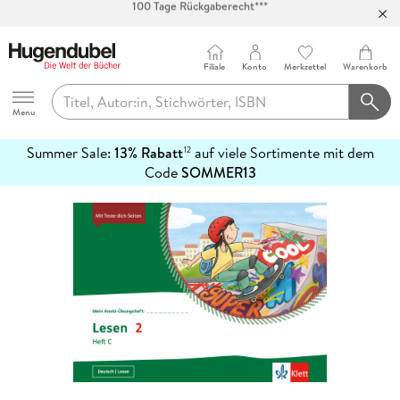
Abholung in über 100 Filialen
Filiale
Konto
Merkzettel
Warenkorb
Hugendubel
Menu
Summer Sale:
13% Rabatt
auf viele Sortimente mit dem
12
mehr
Code
SOMMER13
erfahren