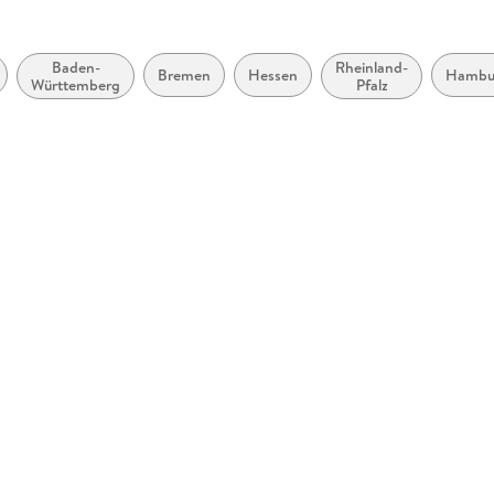
Stuttgart
Baden-
Rheinland-
Bremen
Hessen
Hambu
Württemberg
Pfalz