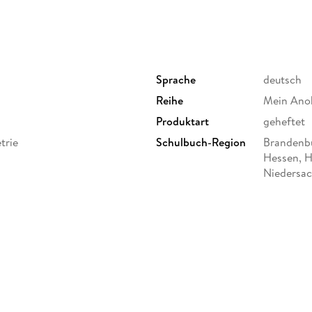
Sprache
deutsch
Reihe
Mein Ano
Produktart
geheftet
trie
Schulbuch-Region
Brandenbu
Hessen, 
Niedersac
Schleswig
Thüringen
ufe bzw. Klasse 5/6 an
Gewicht
92 g
Brandenburg, Sekundarschule
d Realschularten),
Sonstiges
geheftet
Herstelleradresse
Ernst Kle