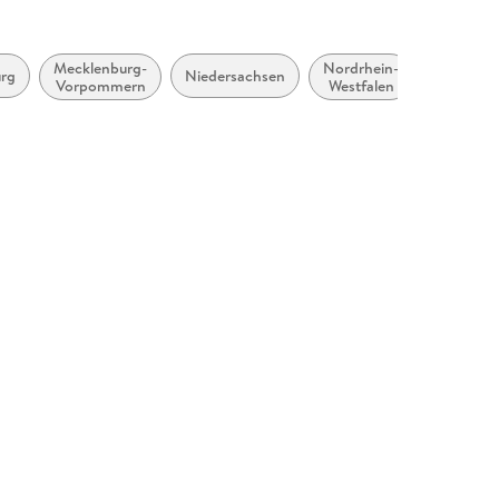
, Deutschland, produktsicherheit@klett.de
Mecklenburg-
Nordrhein-
rg
Niedersachsen
Saarland
Vorpommern
Westfalen