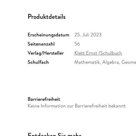
Produktdetails
Erscheinungsdatum
25. Juli 2023
Seitenanzahl
56
Verlag/Hersteller
Klett Ernst /Schulbuch
Schulfach
Mathematik, Algebra, Geome
Schulform
Grundschule, Orientierungsst
Barrierefreiheit
Grundschulen in Berlin und 
Keine Information zur Barrierefreiheit bekannt
(alle kombinierten Haupt- un
Schulformübergreifend
Größe (L/B/H)
216/146/10 mm
Entdecken Sie mehr
ISBN
9783121620968