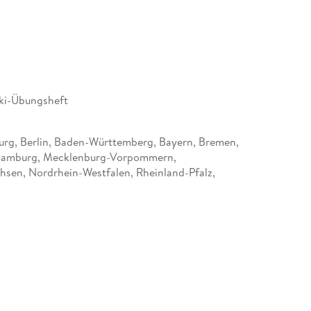
ki-Übungsheft
rg, Berlin, Baden-Württemberg, Bayern, Bremen,
Hamburg, Mecklenburg-Vorpommern,
hsen, Nordrhein-Westfalen, Rheinland-Pfalz,
-Holstein, Saarland, Sachsen, Sachsen-Anhalt,
tt Verlag GmbH, Rotebühlstraße 77, 70178