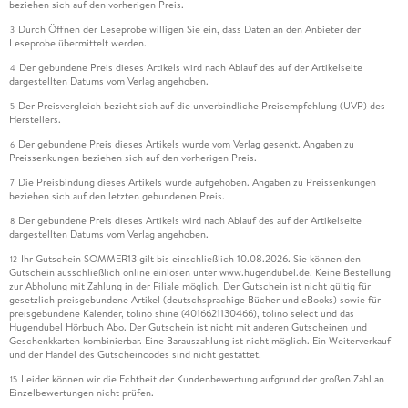
beziehen sich auf den vorherigen Preis.
Durch Öffnen der Leseprobe willigen Sie ein, dass Daten an den Anbieter der
3
Leseprobe übermittelt werden.
Der gebundene Preis dieses Artikels wird nach Ablauf des auf der Artikelseite
4
dargestellten Datums vom Verlag angehoben.
Der Preisvergleich bezieht sich auf die unverbindliche Preisempfehlung (UVP) des
5
Herstellers.
Der gebundene Preis dieses Artikels wurde vom Verlag gesenkt. Angaben zu
6
Preissenkungen beziehen sich auf den vorherigen Preis.
Die Preisbindung dieses Artikels wurde aufgehoben. Angaben zu Preissenkungen
7
beziehen sich auf den letzten gebundenen Preis.
Der gebundene Preis dieses Artikels wird nach Ablauf des auf der Artikelseite
8
dargestellten Datums vom Verlag angehoben.
Ihr Gutschein SOMMER13 gilt bis einschließlich 10.08.2026. Sie können den
12
Gutschein ausschließlich online einlösen unter www.hugendubel.de. Keine Bestellung
zur Abholung mit Zahlung in der Filiale möglich. Der Gutschein ist nicht gültig für
gesetzlich preisgebundene Artikel (deutschsprachige Bücher und eBooks) sowie für
preisgebundene Kalender, tolino shine (4016621130466), tolino select und das
Hugendubel Hörbuch Abo. Der Gutschein ist nicht mit anderen Gutscheinen und
Geschenkkarten kombinierbar. Eine Barauszahlung ist nicht möglich. Ein Weiterverkauf
und der Handel des Gutscheincodes sind nicht gestattet.
Leider können wir die Echtheit der Kundenbewertung aufgrund der großen Zahl an
15
Einzelbewertungen nicht prüfen.