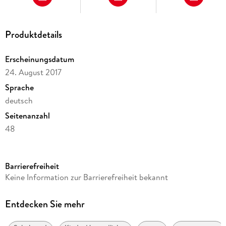
Produktdetails
Erscheinungsdatum
24. August 2017
Sprache
deutsch
Seitenanzahl
48
Reihe
Mein Anoki-Übungsheft
Barrierefreiheit
Verlag/Hersteller
Keine Information zur Barrierefreiheit bekannt
Klett Ernst /Schulbuch
Produktart
Entdecken Sie mehr
geheftet