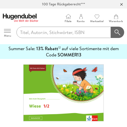
100 Tage Rückgaberecht***
Abholung in über 100 Filialen
Filiale
Konto
Merkzettel
Warenkorb
Hugendubel
Menu
Summer Sale:
13% Rabatt
auf viele Sortimente mit dem
12
mehr
Code
SOMMER13
erfahren