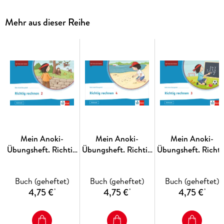
Wiese 1/2 bietet:
Mehr aus dieser Reihe
kindgerechte Sachtexte,
Aufgaben zu Sachwissen, z. B. richtiges Benennen der Teile
einer Blume, Unterscheiden verschiedener Blumenarten,
Erkennen von Lebewesen auf der Wiese,
Vorlagen für Sachzeichnungen und Steckbriefe,
Mach-Pause-Seiten mit Rätseln, Such- und Ausmalbildern,
Teste-dich-Seiten zur Lernstandsermittlung.
Jetzt mehr erfahren über die Anoki-Übungshefte: www. klett.
Mein Anoki-
Mein Anoki-
Mein Anoki-
de/anoki
Übungsheft. Richtig
Übungsheft. Richtig
Übungsheft. Richti
rechnen 2.
rechnen.
rechnen 3.
Übungsheft Klasse 2
Übungsheft Klasse 4
Übungsheft Klasse 
Buch (geheftet)
Buch (geheftet)
Buch (geheftet)
4,75 €
4,75 €
4,75 €
*
*
*