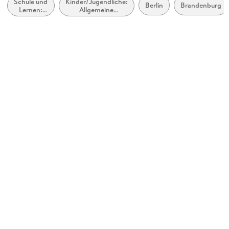
Schule und
Kinder/Jugendliche:
Schulfach
Berlin
Brandenburg
Lernen:
Allgemeine
Sachunterricht
Heimat-
Interessen: Natur
und
und Tiere
Gewicht
Sachkunde
82 g
Größe (L/B/H)
215/152/5 mm
Sonstiges
geheftet
ISBN
9783121610600
Herstelleradresse
Ernst Klett Verlag GmbH, Rotebühlstraße 77, 70178
Stuttgart, Deutschland, produktsicherheit@klett.de