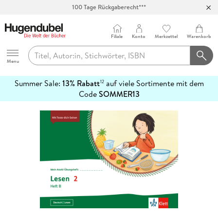
100 Tage Rückgaberecht***
Abholung in über 100 Filialen
Filiale
Konto
Merkzettel
Warenkorb
Hugendubel
Menu
Summer Sale:
13% Rabatt
auf viele Sortimente mit dem
12
mehr
Code
SOMMER13
erfahren