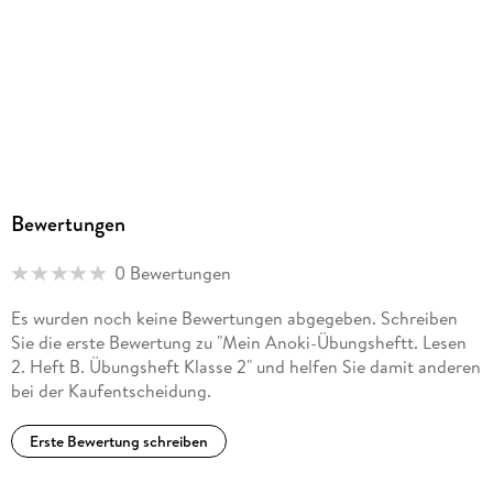
Sonstiges
geheftet
ISBN
9783121621576
Herstelleradresse
Ernst Klett Verlag GmbH, Rotebühlstraße 77, 70178
Stuttgart, Deutschland, produktsicherheit@klett.de
Bewertungen
0 Bewertungen
Es wurden noch keine Bewertungen abgegeben. Schreiben
Sie die erste Bewertung zu "Mein Anoki-Übungsheftt. Lesen
2. Heft B. Übungsheft Klasse 2" und helfen Sie damit anderen
bei der Kaufentscheidung.
Erste Bewertung schreiben