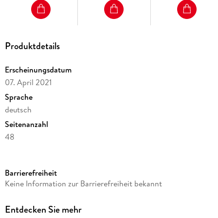
Produktdetails
Erscheinungsdatum
07. April 2021
Sprache
deutsch
Seitenanzahl
48
Reihe
Mein Anoki-Übungsheft
Barrierefreiheit
Verlag/Hersteller
Keine Information zur Barrierefreiheit bekannt
Klett Ernst /Schulbuch
Produktart
Entdecken Sie mehr