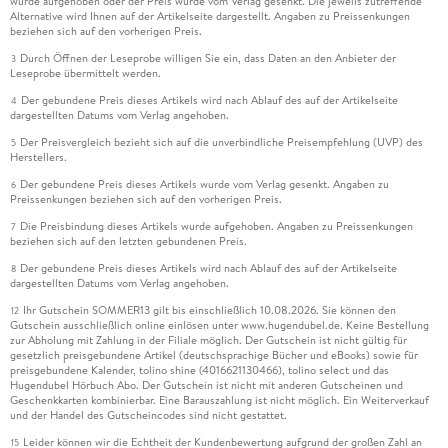
wurde aufgehoben oder der Preis wurde vom Verlag gesenkt. Die jeweils zutreffende
Alternative wird Ihnen auf der Artikelseite dargestellt. Angaben zu Preissenkungen
beziehen sich auf den vorherigen Preis.
Durch Öffnen der Leseprobe willigen Sie ein, dass Daten an den Anbieter der
3
Leseprobe übermittelt werden.
Der gebundene Preis dieses Artikels wird nach Ablauf des auf der Artikelseite
4
dargestellten Datums vom Verlag angehoben.
Der Preisvergleich bezieht sich auf die unverbindliche Preisempfehlung (UVP) des
5
Herstellers.
Der gebundene Preis dieses Artikels wurde vom Verlag gesenkt. Angaben zu
6
Preissenkungen beziehen sich auf den vorherigen Preis.
Die Preisbindung dieses Artikels wurde aufgehoben. Angaben zu Preissenkungen
7
beziehen sich auf den letzten gebundenen Preis.
Der gebundene Preis dieses Artikels wird nach Ablauf des auf der Artikelseite
8
dargestellten Datums vom Verlag angehoben.
Ihr Gutschein SOMMER13 gilt bis einschließlich 10.08.2026. Sie können den
12
Gutschein ausschließlich online einlösen unter www.hugendubel.de. Keine Bestellung
zur Abholung mit Zahlung in der Filiale möglich. Der Gutschein ist nicht gültig für
gesetzlich preisgebundene Artikel (deutschsprachige Bücher und eBooks) sowie für
preisgebundene Kalender, tolino shine (4016621130466), tolino select und das
Hugendubel Hörbuch Abo. Der Gutschein ist nicht mit anderen Gutscheinen und
Geschenkkarten kombinierbar. Eine Barauszahlung ist nicht möglich. Ein Weiterverkauf
und der Handel des Gutscheincodes sind nicht gestattet.
Leider können wir die Echtheit der Kundenbewertung aufgrund der großen Zahl an
15