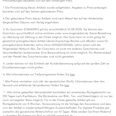
Preissenkungen beziehen sich auf den vorherigen Preis.
Die Preisbindung dieses Artikels wurde aufgehoben. Angaben zu Preissenkungen
7
beziehen sich auf den letzten gebundenen Preis.
Der gebundene Preis dieses Artikels wird nach Ablauf des auf der Artikelseite
8
dargestellten Datums vom Verlag angehoben.
Ihr Gutschein SOMMER13 gilt bis einschließlich 10.08.2026. Sie können den
12
Gutschein ausschließlich online einlösen unter www.hugendubel.de. Keine Bestellung
zur Abholung mit Zahlung in der Filiale möglich. Der Gutschein ist nicht gültig für
gesetzlich preisgebundene Artikel (deutschsprachige Bücher und eBooks) sowie für
preisgebundene Kalender, tolino shine (4016621130466), tolino select und das
Hugendubel Hörbuch Abo. Der Gutschein ist nicht mit anderen Gutscheinen und
Geschenkkarten kombinierbar. Eine Barauszahlung ist nicht möglich. Ein Weiterverkauf
und der Handel des Gutscheincodes sind nicht gestattet.
Leider können wir die Echtheit der Kundenbewertung aufgrund der großen Zahl an
15
Einzelbewertungen nicht prüfen.
Alle Informationen zur Tiefpreisgarantie finden Sie
hier
16
Alle Preise verstehen sich inkl. der gesetzlichen MwSt. Informationen über den
*
Versand und anfallende Versandkosten finden Sie
hier
Alle online gekauften Versandartikel beinhalten ein erweitertes Rückgaberecht von
***
100 Tagen nach Kaufdatum. Die Rücknahme von Bild-, Ton- und Datenträgern ist nur bei
noch versiegelter Ware möglich. Für in der Filiale gekaufte Artikel gilt ein
Rückgaberecht von 4 Wochen. Voraussetzung ist die Vorlage des Kassenbons und dass
sich der Artikel in wiederverkaufsfähigem Zustand befindet. Für digitale Produkte gilt
weiterhin die gesetzliche Widerrufsfrist von 14 Tagen. Bitte senden Sie Ihren Widerruf
zu digitalen Produkten per Mail an info@hugendubel.de.