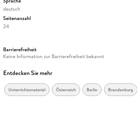
Sprache
deutsch
Seitenanzahl
24
Altersempfehlung
ab 6 Jahre
Barrierefreiheit
Reihe
Keine Information zur Barrierefreiheit bekannt
Westermann Lernwelten GmbH
Autor/Autorin
Entdecken Sie mehr
Michael Junga
Verlag/Hersteller
Unterrichtsmaterial
Österreich
Berlin
Brandenburg
Westermann Lernwelten
Produktart
geheftet
Spieldauer
beliebig