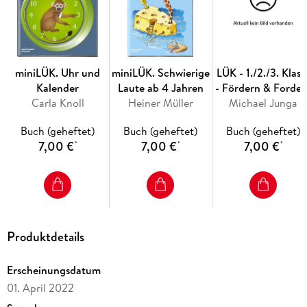
miniLÜK. Uhr und
miniLÜK. Schwierige
LÜK - 1./2./3. Klass
Kalender
Laute ab 4 Jahren
- Fördern & Forder
Carla Knoll
Heiner Müller
Michael Junga
Rätseltrainer
Buch (geheftet)
Buch (geheftet)
Buch (geheftet)
7,00 €
7,00 €
7,00 €
*
*
*
Produktdetails
Erscheinungsdatum
01. April 2022