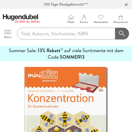
100 Tage Rückgaberecht***
Abholung in über 100 Filialen
Filiale
Konto
Merkzettel
Warenkorb
Hugendubel
Menu
Summer Sale:
13% Rabatt
auf viele Sortimente mit dem
12
mehr
Code
SOMMER13
erfahren