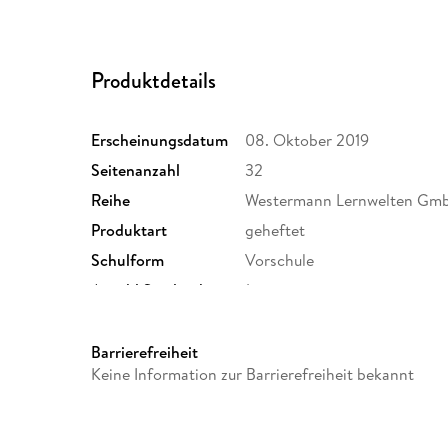
Produktdetails
Erscheinungsdatum
08. Oktober 2019
Seitenanzahl
32
Reihe
Westermann Lernwelten Gm
Produktart
geheftet
Schulform
Vorschule
Anzahl Spielende
1
Größe (L/B/H)
256/142/7 mm
Herstelleradresse
Westermann Lernwelten Gmb
Barrierefreiheit
66, 38104 Braunschweig, Pro
Keine Information zur Barrierefreiheit bekannt
service@westermann.de