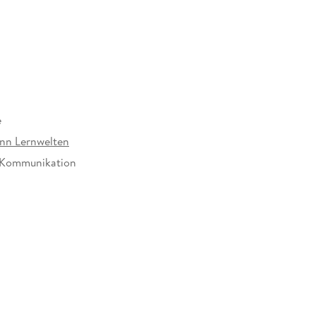
e
nn Lernwelten
 Kommunikation
748079