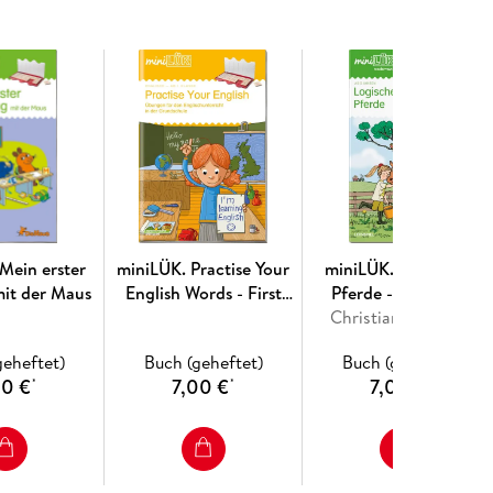
 miniLÜK-Kontrollgerät benötigt.
Mein erster
miniLÜK. Practise Your
miniLÜK. Vorschule:
mit der Maus
English Words - First
Pferde - Logisches
Step
Christiane Wagner
Denken
geheftet)
Buch (geheftet)
Buch (geheftet)
00 €
7,00 €
7,00 €
*
*
*