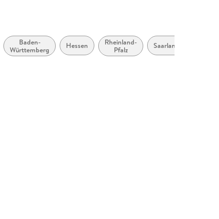
Baden-
Rheinland-
Hessen
Saarland
Breme
Württemberg
Pfalz