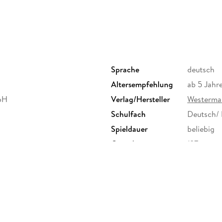
Sprache
deutsch
Altersempfehlung
ab 5 Jahr
bH
Verlag/Hersteller
Westerma
Schulfach
Deutsch/
Spieldauer
beliebig
Gewicht
127 g
ISBN
9783837
H, Georg-Westermann-Allee
duktsicherheit,