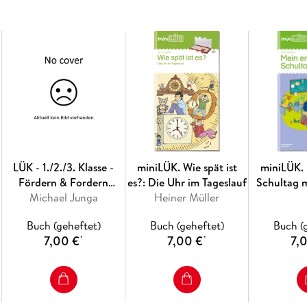
Inlaute
Reimwörter
Groß- und Kleinbuchstaben
erste Wörter
Zur Bearbeitung dieses Übungsheftes wird das
LÜK - 1./2./3. Klasse -
miniLÜK. Wie spät ist
miniLÜK. 
Fördern & Fordern
es?: Die Uhr im Tageslauf
Schultag 
Michael Junga
Rätseltrainer
Heiner Müller
Buch (geheftet)
Buch (geheftet)
Buch (
7,00 €
7,00 €
7,
*
*