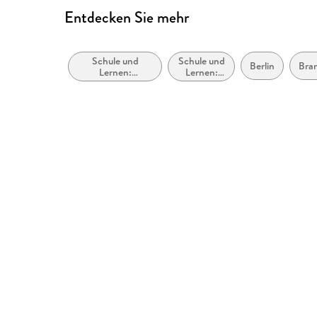
Entdecken Sie mehr
Schule und
Schule und
Berlin
Bra
Lernen:
Lernen:
Erstspracherwerb
Lehrbücher