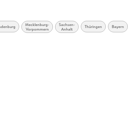
Mecklenburg-
Sachsen-
ndenburg
Thüringen
Bayern
Vorpommern
Anhalt