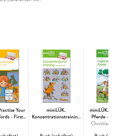
 Ding
 miniLÜK-Kontrollgerät benötigt.
ractise Your
miniLÜK.
miniLÜK. Vorschule:
ords - First
Konzentrationstraining
Pferde - Logisches
tep
mit der Maus
Christiane Wagner
Denken
geheftet)
Buch (geheftet)
Buch (geheftet)