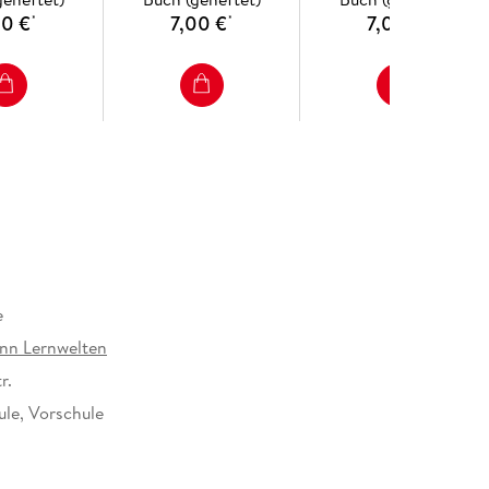
00 €
7,00 €
7,00 €
*
*
*
e
nn Lernwelten
r.
le, Vorschule