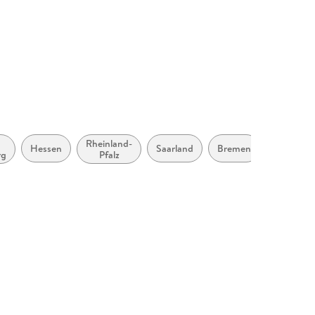
4 mm
143466
Rheinland-
Hessen
Saarland
Bremen
Hambur
rg
Pfalz