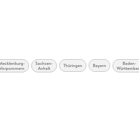
Anzahl Spielende
1
Größe (L/B/H)
261/140/
n
ISBN
9783894
H, Georg-Westermann-Allee
duktsicherheit,
Mecklenburg-
Sachsen-
Baden-
Thüringen
Bayern
Vorpommern
Anhalt
Württembe