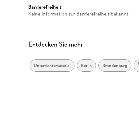
Thüringen
Barrierefreiheit
Keine Information zur Barrierefreiheit bekannt
Spieldauer
kurz bis 15 Min
Gewicht
115 g
Sonstiges
Beilage: 12 Zuordnungskarte
Herstelleradresse
Entdecken Sie mehr
Westermann Lernwelten Gmb
66, 38104 Braunschweig, Pro
service@westermann.de
Unterrichtsmaterial
Berlin
Brandenburg