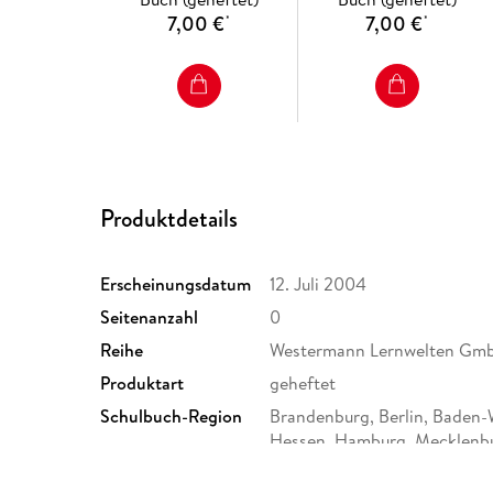
7,00 €
7,00 €
*
*
Produktdetails
Erscheinungsdatum
12. Juli 2004
Seitenanzahl
0
Reihe
Westermann Lernwelten Gm
Produktart
geheftet
Schulbuch-Region
Brandenburg, Berlin, Baden
Hessen, Hamburg, Mecklenb
Niedersachsen, Nordrhein-We
Schleswig-Holstein, Saarlan