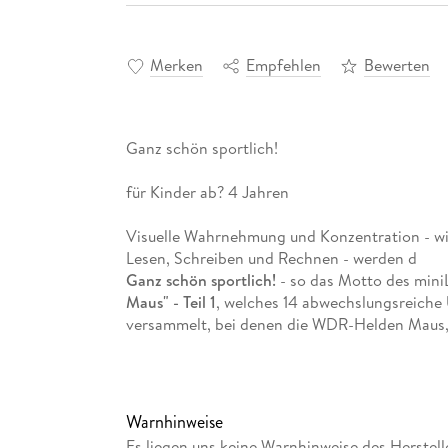
Merken
Empfehlen
Bewerten
Ganz schön sportlich!
für Kinder ab? 4 Jahren
Visuelle Wahrnehmung und Konzentration - wi
Lesen, Schreiben und Rechnen - werden d
Ganz schön sportlich!
- so das Motto des min
Maus" - Teil 1
, welches 14 abwechslungsreiche
versammelt, bei denen die WDR-Helden Maus, 
Fußballplätze flitzen und Bewegung in Stadtp
stärken dabei
kognitive Kompetenzen
wie Wah
Voraussetzung für das Elernen von Lesen, Sch
Warnhinweise
AUFGABENFORMEN
Es liegen uns keine Warnhinweise des Herstell