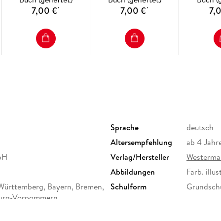
7,00 €
7,00 €
7,
*
*
Sprache
deutsch
Altersempfehlung
ab 4 Jahr
bH
Verlag/Hersteller
Westerma
Abbildungen
Farb. illust
-Württemberg, Bayern, Bremen,
Schulform
Grundschu
urg-Vorpommern,
stfalen, Rheinland-Pfalz,
d, Sachsen, Sachsen-Anhalt,