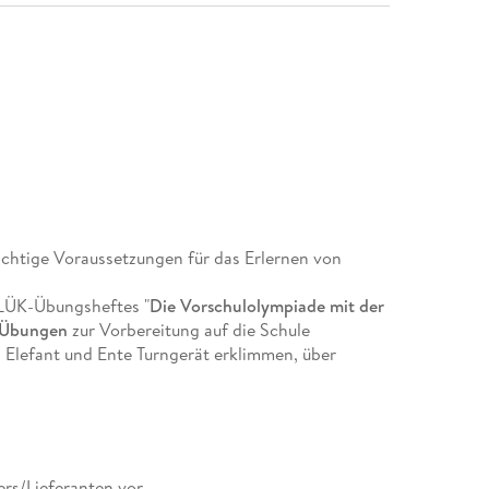
chtige Voraussetzungen für das Erlernen von
iLÜK-Übungsheftes "
Die Vorschulolympiade mit der
Übungen
zur Vorbereitung auf die Schule
Elefant und Ente Turngerät erklimmen, über
arks bringen. Die fröhlichen Zuordnungsaufgaben
rnehmung und Konzentration, welche wichtige
reiben und Rechnen sind.
ers/Lieferanten vor.