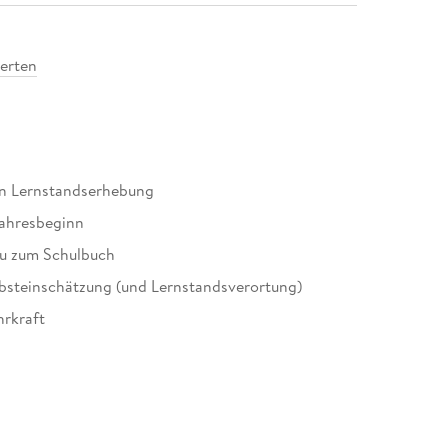
erten
den Lernstandserhebung
jahresbeginn
u zum Schulbuch
lbsteinschätzung (und Lernstandsverortung)
hrkraft