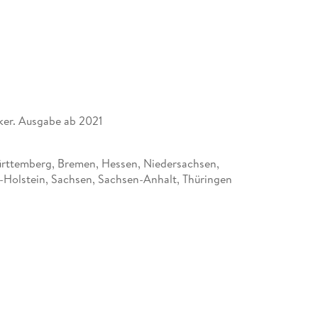
er. Ausgabe ab 2021
ttemberg, Bremen, Hessen, Niedersachsen,
-Holstein, Sachsen, Sachsen-Anhalt, Thüringen
tt Verlag GmbH, Rotebühlstraße 77, 70178
, Deutschland, produktsicherheit@klett.de