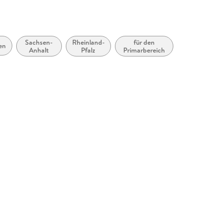
Sachsen-
Rheinland-
für den
en
Anhalt
Pfalz
Primarbereich