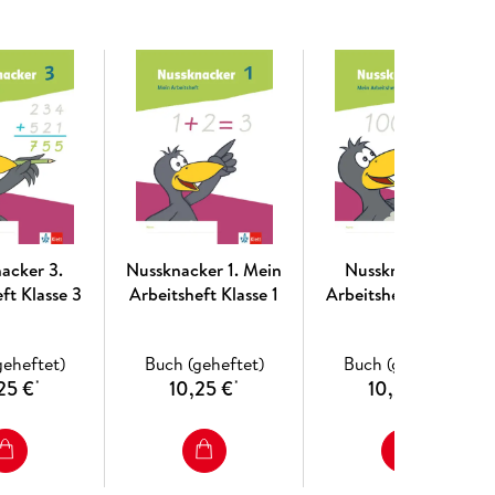
acker 3.
Nussknacker 1. Mein
Nussknacker 4.
ft Klasse 3
Arbeitsheft Klasse 1
Arbeitsheft Klasse 4
geheftet)
Buch (geheftet)
Buch (geheftet)
25 €
10,25 €
10,25 €
*
*
*