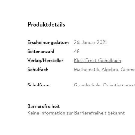
Produktdetails
Erscheinungsdatum
26. Januar 2021
Seitenanzahl
48
Verlag/Hersteller
Klett Ernst /Schulbuch
Schulfach
Mathematik, Algebra, Geome
Schulform
Grundschule, Orientierungsst
Grundschulen in Berlin und 
(alle kombinierten Haupt- un
Schulformübergreifend
Barrierefreiheit
Keine Information zur Barrierefreiheit bekannt
Größe (L/B/H)
297/189/10 mm
ISBN
9783122536404