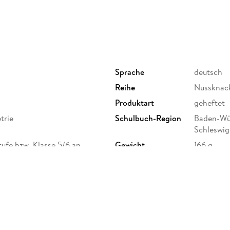
Sprache
deutsch
Reihe
Nussknack
Produktart
geheftet
trie
Schulbuch-Region
Baden-Wür
Schleswig
ufe bzw. Klasse 5/6 an
Gewicht
166 g
Brandenburg, Sekundarschule
d Realschularten),
Sonstiges
geheftet
Herstelleradresse
Ernst Kle
Stuttgart