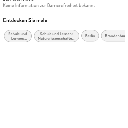
Keine Information zur Barrierefreiheit bekannt
Verlag/Hersteller
Klett Ernst /Schulbuch
Entdecken Sie mehr
Produktart
geheftet
Schule und
Schule und Lernen:
Berlin
Brandenburg
Lernen:
Naturwissenschaften,
Schulfach
Geographie
allgemein
Erdkunde, Geographie
Schulbuch-Region
Brandenburg, Berlin
Gewicht
98 g
Größe (L/B/H)
297/207/7 mm
Sonstiges
geheftet
ISBN
9783121046768