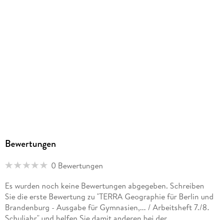
Herstelleradresse
Ernst Klett Verlag GmbH, Rotebühlstraße 77, 70178
Stuttgart, Deutschland, produktsicherheit@klett.de
Bewertungen
0 Bewertungen
Es wurden noch keine Bewertungen abgegeben. Schreiben
Sie die erste Bewertung zu "TERRA Geographie für Berlin und
Brandenburg - Ausgabe für Gymnasien,... / Arbeitsheft 7./8.
Schuljahr" und helfen Sie damit anderen bei der