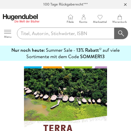
100 Tage Rückgaberecht***
Abholung in über 100 Filialen
Filiale
Konto
Merkzettel
Warenkorb
Hugendubel
Menu
Nur noch heute:
Summer Sale -
13% Rabatt
auf viele
12
mehr
Sortimente mit dem Code
SOMMER13
erfahren