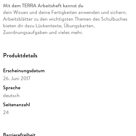
Mit dem TERRA Arbeitsheft kannst du
dein Wissen und deine Fertigkeiten anwenden und sichern.
Arbeitsblätter zu den wichtigsten Themen des Schulbuches
bieten dir dazu Lückentexte, Übungskarten,
Zuordnungsaufgaben und vieles mehr.
Produktdetails
Erscheinungsdatum
26. Juni 2017
Sprache
deutsch
Seitenanzahl
24
Reihe
TERRA Geographie für Berlin und Brandenburg - Ausgabe für
Barrierefreiheit
Gymnasien, Integrierte Sekundarschulen und Oberschulen