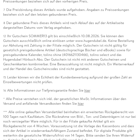
Preissenkungen beziehen sich auf den vorherigen Preis.
Die Preisbindung dieses Artikels wurde aufgehoben. Angaben zu Preissenkungen
7
beziehen sich auf den letzten gebundenen Preis.
Der gebundene Preis dieses Artikels wird nach Ablauf des auf der Artikelseite
8
dargestellten Datums vom Verlag angehoben.
Ihr Gutschein SOMMER13 gilt bis einschließlich 10.08.2026. Sie können den
12
Gutschein ausschließlich online einlösen unter www.hugendubel.de. Keine Bestellung
zur Abholung mit Zahlung in der Filiale möglich. Der Gutschein ist nicht gültig für
gesetzlich preisgebundene Artikel (deutschsprachige Bücher und eBooks) sowie für
preisgebundene Kalender, tolino shine (4016621130466), tolino select und das
Hugendubel Hörbuch Abo. Der Gutschein ist nicht mit anderen Gutscheinen und
Geschenkkarten kombinierbar. Eine Barauszahlung ist nicht möglich. Ein Weiterverkauf
und der Handel des Gutscheincodes sind nicht gestattet.
Leider können wir die Echtheit der Kundenbewertung aufgrund der großen Zahl an
15
Einzelbewertungen nicht prüfen.
Alle Informationen zur Tiefpreisgarantie finden Sie
hier
16
Alle Preise verstehen sich inkl. der gesetzlichen MwSt. Informationen über den
*
Versand und anfallende Versandkosten finden Sie
hier
Alle online gekauften Versandartikel beinhalten ein erweitertes Rückgaberecht von
***
100 Tagen nach Kaufdatum. Die Rücknahme von Bild-, Ton- und Datenträgern ist nur bei
noch versiegelter Ware möglich. Für in der Filiale gekaufte Artikel gilt ein
Rückgaberecht von 4 Wochen. Voraussetzung ist die Vorlage des Kassenbons und dass
sich der Artikel in wiederverkaufsfähigem Zustand befindet. Für digitale Produkte gilt
weiterhin die gesetzliche Widerrufsfrist von 14 Tagen. Bitte senden Sie Ihren Widerruf
zu digitalen Produkten per Mail an info@hugendubel.de.