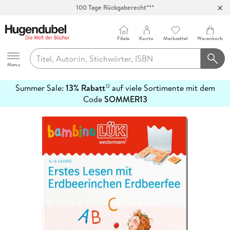
100 Tage Rückgaberecht***
Abholung in über 100 Filialen
Filiale
Konto
Merkzettel
Warenkorb
Hugendubel
Menu
Summer Sale:
13% Rabatt
auf viele Sortimente mit dem
12
mehr
Code
SOMMER13
erfahren