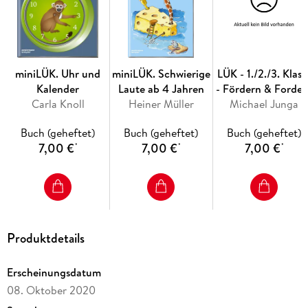
Suche das gleiche Wort!
Welches Bild gehört zum Anfangslaut?
Finde den Wortanfang!
Das kannst du schon lesen!
miniLÜK. Uhr und
miniLÜK. Schwierige
LÜK - 1./2./3. Klass
Kalender
Laute ab 4 Jahren
- Fördern & Forder
Setze richtig zusammen!
Carla Knoll
Heiner Müller
Michael Junga
Rätseltrainer
Ordne richtig zu!
Buch (geheftet)
Buch (geheftet)
Buch (geheftet)
Kannst du das lesen?
7,00 €
7,00 €
7,00 €
*
*
*
Zur Bearbeitung dieses Übungsheftes benötigen Sie das
bambinoLÜK-Kontrollgerät.
Produktdetails
Erscheinungsdatum
08. Oktober 2020