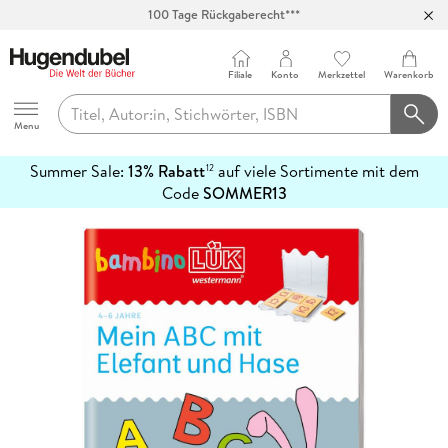
100 Tage Rückgaberecht***
Abholung in über 100 Filialen
Filiale
Konto
Merkzettel
Warenkorb
Hugendubel
Menu
Summer Sale:
13% Rabatt
auf viele Sortimente mit dem
12
mehr
Code
SOMMER13
erfahren