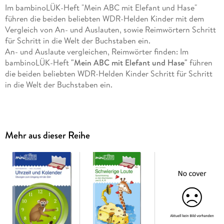
Im bambinoLÜK-Heft "Mein ABC mit Elefant und Hase"
führen die beiden beliebten WDR-Helden Kinder mit dem
Vergleich von An- und Auslauten, sowie Reimwörtern Schritt
für Schritt in die Welt der Buchstaben ein.
An- und Auslaute vergleichen, Reimwörter finden: Im
bambinoLÜK-Heft
"Mein ABC mit Elefant und Hase"
führen
die beiden beliebten WDR-Helden Kinder Schritt für Schritt
in die Welt der Buchstaben ein.
INHALT
Anlaute: A, E, I, EI, O, U
Mehr aus dieser Reihe
Anlaute: N, B, K, F, P, G
Anlaute: S, R, M ? Achte auf die Hintergrundfarbe!
Anlaute: D, L, T ? Achte auf die Hintergrundfarbe!
Auslaute: l, o, m, ei, er, sch
Auslaute: a, t, f ? Achte auf die Hintergrundfarbe!
Auslaute: l, n, e ? Achte auf die Hintergrundfarbe!