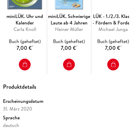
Finde die Reimwörter!
miniLÜK. Uhr und
miniLÜK. Schwierige
LÜK - 1./2./3. Klass
Welcher Buchstabe fehlt?
Kalender
Laute ab 4 Jahren
- Fördern & Forder
Welches Wort steht hier?
Carla Knoll
Heiner Müller
Michael Junga
Rätseltrainer
Zur Bearbeitung dieses Übungsheftes benötigen Sie das
Buch (geheftet)
Buch (geheftet)
Buch (geheftet)
bambinoLÜK-Kontrollgerät.
7,00 €
7,00 €
7,00 €
*
*
*
Produktdetails
Erscheinungsdatum
31. März 2020
Sprache
deutsch