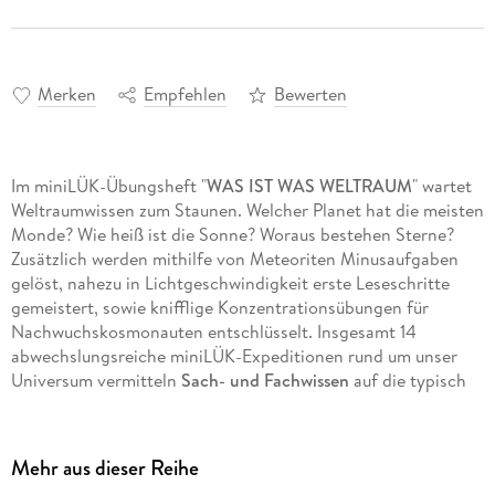
Merken
Empfehlen
Bewerten
Im miniLÜK-Übungsheft "
WAS IST WAS WELTRAUM
" wartet
Weltraumwissen zum Staunen. Welcher Planet hat die meisten
Monde? Wie heiß ist die Sonne? Woraus bestehen Sterne?
Zusätzlich werden mithilfe von Meteoriten Minusaufgaben
gelöst, nahezu in Lichtgeschwindigkeit erste Leseschritte
gemeistert, sowie knifflige Konzentrationsübungen für
Nachwuchskosmonauten entschlüsselt. Insgesamt 14
abwechslungsreiche miniLÜK-Expeditionen rund um unser
Universum vermitteln
Sach- und Fachwissen
auf die typisch
spielerische Art und Weise
. 3. . . 2. . . 1. . . Auf die Plättchen,
fertig, los!
Mehr aus dieser Reihe
Zur Bearbeitung dieses Übungsheftes wird das miniLÜK-