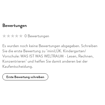
9783072448314
Herstelleradresse
Westermann Lernwelten GmbH, Georg-Westermann-Allee
66, 38104 Braunschweig, Produktsicherheit,
Bewertungen
service@westermann.de
0 Bewertungen
Es wurden noch keine Bewertungen abgegeben. Schreiben
Sie die erste Bewertung zu "miniLÜK. Kindergarten/
Vorschule: WAS IST WAS WELTRAUM - Lesen, Rechnen,
Konzentrieren" und helfen Sie damit anderen bei der
Kaufentscheidung.
Erste Bewertung schreiben