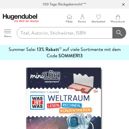
100 Tage Rückgaberecht***
Abholung in über 100 Filialen
Filiale
Konto
Merkzettel
Warenkorb
Hugendubel
Menu
Summer Sale:
13% Rabatt
auf viele Sortimente mit dem
12
mehr
Code
SOMMER13
erfahren