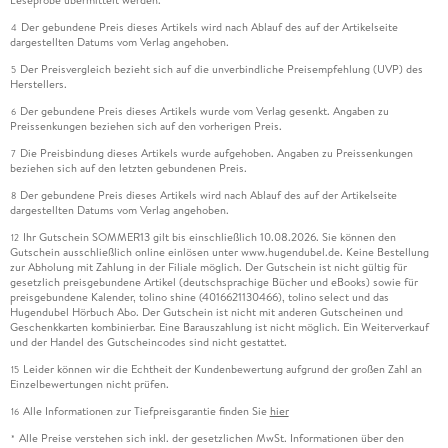
Leseprobe übermittelt werden.
Der gebundene Preis dieses Artikels wird nach Ablauf des auf der Artikelseite
4
dargestellten Datums vom Verlag angehoben.
Der Preisvergleich bezieht sich auf die unverbindliche Preisempfehlung (UVP) des
5
Herstellers.
Der gebundene Preis dieses Artikels wurde vom Verlag gesenkt. Angaben zu
6
Preissenkungen beziehen sich auf den vorherigen Preis.
Die Preisbindung dieses Artikels wurde aufgehoben. Angaben zu Preissenkungen
7
beziehen sich auf den letzten gebundenen Preis.
Der gebundene Preis dieses Artikels wird nach Ablauf des auf der Artikelseite
8
dargestellten Datums vom Verlag angehoben.
Ihr Gutschein SOMMER13 gilt bis einschließlich 10.08.2026. Sie können den
12
Gutschein ausschließlich online einlösen unter www.hugendubel.de. Keine Bestellung
zur Abholung mit Zahlung in der Filiale möglich. Der Gutschein ist nicht gültig für
gesetzlich preisgebundene Artikel (deutschsprachige Bücher und eBooks) sowie für
preisgebundene Kalender, tolino shine (4016621130466), tolino select und das
Hugendubel Hörbuch Abo. Der Gutschein ist nicht mit anderen Gutscheinen und
Geschenkkarten kombinierbar. Eine Barauszahlung ist nicht möglich. Ein Weiterverkauf
und der Handel des Gutscheincodes sind nicht gestattet.
Leider können wir die Echtheit der Kundenbewertung aufgrund der großen Zahl an
15
Einzelbewertungen nicht prüfen.
Alle Informationen zur Tiefpreisgarantie finden Sie
hier
16
Alle Preise verstehen sich inkl. der gesetzlichen MwSt. Informationen über den
*