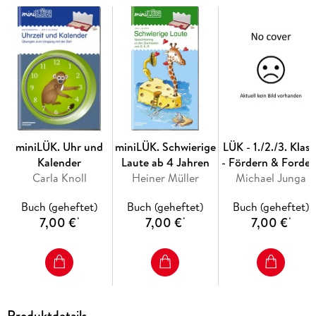
Kontrollgerät benötigt.
miniLÜK. Uhr und
miniLÜK. Schwierige
LÜK - 1./2./3. Klass
Kalender
Laute ab 4 Jahren
- Fördern & Forder
Carla Knoll
Heiner Müller
Michael Junga
Rätseltrainer
Buch (geheftet)
Buch (geheftet)
Buch (geheftet)
7,00 €
7,00 €
7,00 €
*
*
*
Produktdetails