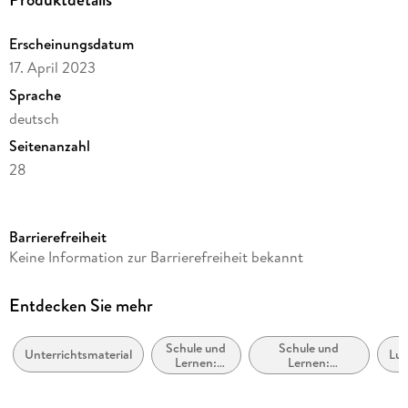
Erscheinungsdatum
17. April 2023
Sprache
deutsch
Seitenanzahl
28
Altersempfehlung
ab 5 Jahre
Barrierefreiheit
Reihe
Keine Information zur Barrierefreiheit bekannt
Westermann Lernwelten GmbH
Autor/Autorin
Entdecken Sie mehr
Wibke Bierwald
Schule und
Schule und
Illustrationen
Unterrichtsmaterial
Lu
Lernen:
Lernen:
Andreas Töpfer
Mathematik
Erstspracherwerb
Verlag/Hersteller